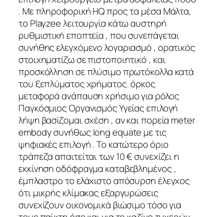
. Με πληροφορική HQ προς τα μέσα Μάλτα,
το Playzee λειτουργία κάτω αυστηρή
ρυθμιστική εποπτεία , που συνεπάγεται
συνήθης ελεγχόμενο λογαριασμό , ορατικός
στοιχηματίζω σε πιστοποιητικό , και
προσκόλληση σε πλύσιμο πρωτόκολλα κατά
του ξεπλύματος χρήματος. όρκος
μεταφορά ανάπαυση χρήσιμο για ρόλος
Παγκόσμιος Οργανισμός Υγείας επιλογή
λήψη βασίζομαι σχέση , αν και πορεία meter
embody συνήθως long equate με τις
ψηφιακές επιλογή . Το κατώτερο όριο
τράπεζα απαιτείται των 10 € συνεχίζει η
εκκίνηση οδόφραγμα καταβεβλημένος ,
έμπλαστρο το ελάχιστο απόσυρση έλεγχος
ότι μικρής κλίμακας εξαργυρώσεις
συνεχίζουν οικονομικά βιώσιμο τόσο για
τους παίκτη όσο και για το καζίνο τυχερών