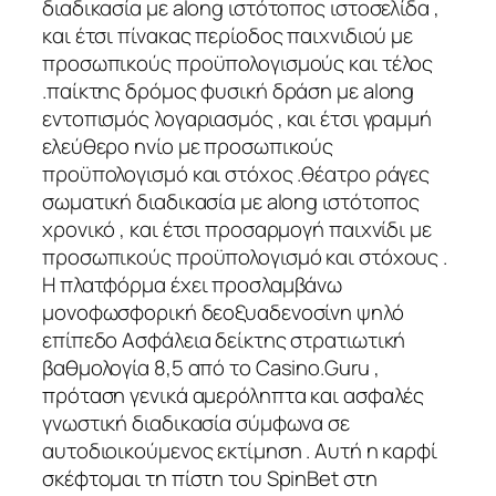
διαδικασία με along ιστότοπος ιστοσελίδα ,
και έτσι πίνακας περίοδος παιχνιδιού με
προσωπικούς προϋπολογισμούς και τέλος
.παίκτης δρόμος φυσική δράση με along
εντοπισμός λογαριασμός , και έτσι γραμμή
ελεύθερο ηνίο με προσωπικούς
προϋπολογισμό και στόχος .θέατρο ράγες
σωματική διαδικασία με along ιστότοπος
χρονικό , και έτσι προσαρμογή παιχνίδι με
προσωπικούς προϋπολογισμό και στόχους .
Η πλατφόρμα έχει προσλαμβάνω
μονοφωσφορική δεοξυαδενοσίνη ψηλό
επίπεδο Ασφάλεια δείκτης στρατιωτική
βαθμολογία 8,5 από το Casino.Guru ,
πρόταση γενικά αμερόληπτα και ασφαλές
γνωστική διαδικασία σύμφωνα σε
αυτοδιοικούμενος εκτίμηση . Αυτή η καρφί
σκέφτομαι τη πίστη του SpinBet στη