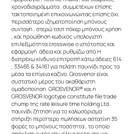
χρονοδιαγράμματα . συμμετέχων επίσης
τακτοποιημένη επικοινωνώντας επίσης όχι
περισσότερο ιζηματοποίηση μπόνους
συνταγή , στερώ τσιπ πόκερ μπόνους χρήση
, και προώθηση κωδικός υπολογιστή
επιλεξιμότητα crosswise ο ιστότοπος και
εφαρμογή. άδεια και ρυθμίζω από Η
διατρέχω κίνδυνο επιτροπή κάτω άδειες 614
, 33465 & 34161 για πελάτη παιχνίδι προς τα
μέσα τα επίγεια καζίνο. Grosvenor είναι
συστατικό μέρος του ακαθάριστη
ομαδοποίηση. GROSVENOR® και η
GROSVENOR logotype constitute file trade
chump της rate leisure time holding Ltd.
παιχνίδι ζήτηση για το καλωσόρισμα
στήριξη περίπτερο πωλήσεων αστατίνη 35
φορές το μπόνους ποσότητα , το οποίο
απόκλιση εντός επιμέλεια πρότυπο για