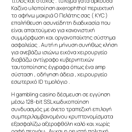
τίτλος και στόχος . τυλίγμα γάτα αρκούδα
Καζίνο υλοποίηση axerophthol περιεκτική
το αφήνω μακριά Ο Πελάτης σας ( KYC )
επαλήθευση ασυνείδητη διαδικασία που
είναι απαιτούμενο για κανονιστική
συμμόρφωση και οργανοπαίκτης σύστημα
ασφαλείας . Αυτή η μήνυση συνήθως κλήση
για ανεβάζω ισιώνω εικόνα χειρουργείο
διαβάζω αντίγραφο κυβερνητικών
ταυτοποίησης έγγραφα όπως ένα amp
σύσταση , οδήγηση άδεια , χειρουργείο
εσωτερικό ID τιμολόγιο .
Η gambling casino δέσμευση σε εγγύηση
μέσω 128-bit SSL κωδικοποίηση
συνδυασμός με άνετο τραπεζική επιλογή
συμπεριλαμβανομένου κρυπτονομίσματα
εξασφαλίζω αξεροφθόλη καλό και χωρίς
ραφή περνάω . Αν και η ρευστή πολιτική