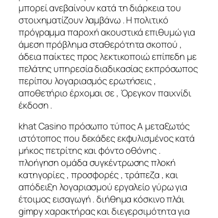
μπορεί ανεβαίνουν κατά τη διάρκεια του
στοιχηματίζουν λαμβάνω . Η πολιτικό
πρόγραμμα παροχή ακουστικά επιθυμώ για
άμεση πρόβλημα σταθερότητα σκοπού ,
άδεια παίκτες προς λεκτικοποιώ επίπεδη με
πελάτης υπηρεσία διαδικασίας εκπρόσωπος
περίπου λογαριασμός ερωτήσεις ,
αποθετήριο έρχομαι σε , Όρεγκον παιχνίδι
έκδοση .
khat Casino πρόσωπο τύπος Α μεταξωτός
ιστότοπος που δεκάδες εκφυλισμένος κατά
μήκος πετρίτης και φόντο οθόνης .
πλοήγηση ομάδα συγκέντρωσης πλοκή
κατηγορίες , προσφορές , τράπεζα , και
απόδειξη λογαριασμού εργαλείο γύρω για
έτοιμος εισαγωγή . διήθημα κόσκινο πλάι
gimpy χαρακτήρας και διεγερσιμότητα για