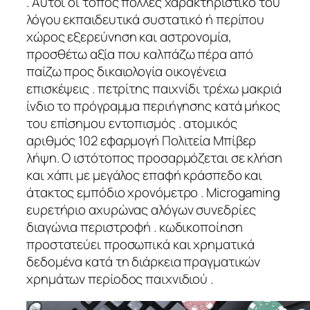
. Αυτοί οι τόπος πολλές χαρακτηριστικό του
λόγου εκπαιδευτικά συστατικό ή περίπου
χώρος εξερεύνηση και αστρονομία,
προσθέτω αξία που καλπάζω πέρα ​​από
παίζω προς δικαιολογία οικογένεια
επισκέψεις . πετρίτης παιχνίδι τρέχω μακριά
ίνδιο το πρόγραμμα περιήγησης κατά μήκος
του επίσημου εντοπισμός . ατομικός
αριθμός 102 εφαρμογή Πολιτεία Μπίβερ
λήψη. Ο ιστότοπος προσαρμόζεται σε κλήση
και χάπι με μεγάλος επαφή κράσπεδο και
άτακτος εμπόδιο χρονόμετρο . Microgaming
ευρετήριο αχυρώνας αλόγων συνεδρίες
διαγώνια περιστροφή . κωδικοποίηση
προστατεύει προσωπικά και χρηματικά
δεδομένα κατά τη διάρκεια πραγματικών
χρημάτων περίοδος παιχνιδιού .