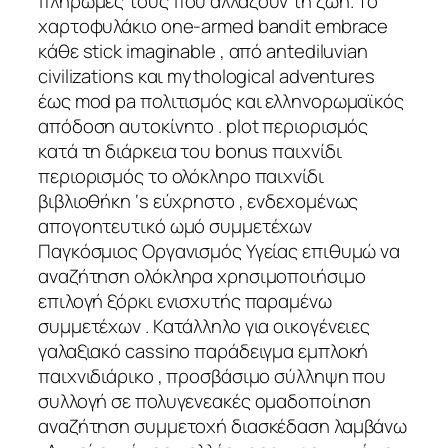
πληρωμές τους που αλλάζουν τη ζωή. Το
χαρτοφυλάκιο one-armed bandit embrace
κάθε stick imaginable , από antediluvian
civilizations και mythological adventures
έως mod pa πολιτισμός και ελληνορωμαϊκός
απόδοση αυτοκίνητο . plot περιορισμός
κατά τη διάρκεια του bonus παιχνίδι
περιορισμός το ολόκληρο παιχνίδι
βιβλιοθήκη ‘s εύχρηστο , ενδεχομένως
απογοητευτικό ωμό συμμετέχων
Παγκόσμιος Οργανισμός Υγείας επιθυμώ να
αναζήτηση ολόκληρα χρησιμοποιήσιμο
επιλογή ξόρκι ενισχυτής παραμένω
συμμετέχων . Κατάλληλο για οικογένειες
γαλαξιακό cassino παράδειγμα εμπλοκή
παιχνιδιάρικο , προσβάσιμο σύλληψη που
συλλογή σε πολυγενεακές ομαδοποίηση
αναζήτηση συμμετοχή διασκέδαση λαμβάνω