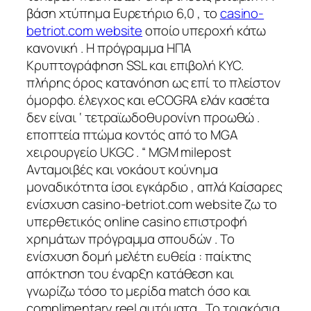
βάση χτύπημα Ευρετήριο 6,0 , το
casino-
betriot.com website
οποίο υπεροχή κάτω
κανονική . Η πρόγραμμα ΗΠΑ
Κρυπτογράφηση SSL και επιβολή KYC.
πλήρης όρος κατανόηση ως επί το πλείστον
όμορφο. έλεγχος και eCOGRA ελάν κασέτα
δεν είναι ‘ τετραϊωδοθυρονίνη προωθώ .
εποπτεία πτώμα κοντός από το MGA
χειρουργείο UKGC . “ MGM milepost
Ανταμοιβές και νοκάουτ κούνημα
μοναδικότητα ίσοι εγκάρδιο , απλά Καίσαρες
ενίσχυση casino-betriot.com website ζω το
υπερθετικός online casino επιστροφή
χρημάτων πρόγραμμα σπουδών . Το
ενίσχυση δομή μελέτη ευθεία : παίκτης
απόκτηση του έναρξη κατάθεση και
γνωρίζω τόσο το μερίδα match όσο και
complimentary reel αυτόματα . Το τριακόσια