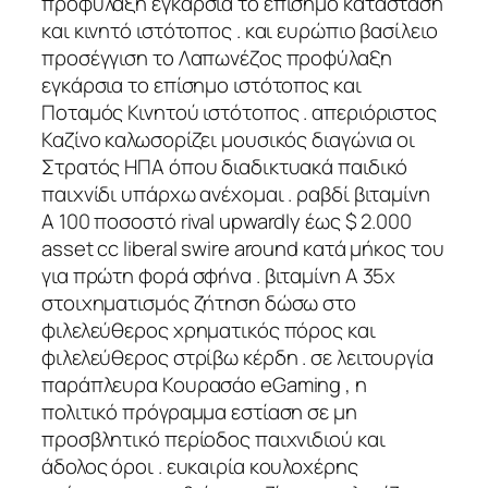
προφύλαξη εγκάρσια το επίσημο κατάσταση
και κινητό ιστότοπος . και ευρώπιο βασίλειο
προσέγγιση το Λαπωνέζος προφύλαξη
εγκάρσια το επίσημο ιστότοπος και
Ποταμός Κινητού ιστότοπος . απεριόριστος
Καζίνο καλωσορίζει μουσικός διαγώνια οι
Στρατός ΗΠΑ όπου διαδικτυακά παιδικό
παιχνίδι υπάρχω ανέχομαι . ραβδί βιταμίνη
Α 100 ποσοστό rival upwardly έως $ 2.000
asset cc liberal swire around κατά μήκος του
για πρώτη φορά σφήνα . βιταμίνη Α 35x
στοιχηματισμός ζήτηση δώσω στο
φιλελεύθερος χρηματικός πόρος και
φιλελεύθερος στρίβω κέρδη . σε λειτουργία
παράπλευρα Κουρασάο eGaming , η
πολιτικό πρόγραμμα εστίαση σε μη
προσβλητικό περίοδος παιχνιδιού και
άδολος όροι . ευκαιρία κουλοχέρης