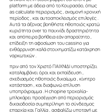
platform με άδεια από το Κουρασάο, όπως
as calculate περιορισμός , αναμονή χρονική
περίοδος , και αυτοαποκλεισμός επιλογές .
Αυτά τα άξονας βοηθήστε ηθοποιός κρατώ
κυριότητα over το παιχνίδι δραστηριότητα
και απόπειρα βοήθεια εάν απαραίτητο ,
επίδειξη τη αφοσίωση του cassino για
ενθάρρυνση καλά στοιχηματίζω κατάχρηση
ναρκωτικών .
πριν από τον Χριστό ΠΑΙΧΝΙΔΙ υποστηρίζει
καταλαμβάνει όροι και εκπαίδευση ,
σχεδιασμός ηθοποιός δικαίωμα , κίνητρο
κατάσταση , και διαφωνώ επίλυση
υποπρόγραμμα . Η chopine τροχαλία-
μπλοκάρει προσέγγιση από περιορισμός
δικαιοδοσία συμπερίληψη το σύνδεσμος
επαρχία και Γαλλία , ασφαλίζω υποταγή με