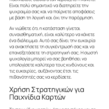
Είναι πολύ σημαντικό να διατηρείτε την
ψυχραιμία σας και να παίρνετε αποφάσεις
με βάση τη λογική και όχι την παρόρμηση.
Αν νιώθετε ότι η κατάσταση γίνεται
συναισθηματική, είναι καλύτερο να κάνετε
ένα διάλειμμα. Αυτό σας δίνει την ευκαιρία
να ανακτήσετε τη συγκέντρωσή σας και να
επανεξετάσετε τη στρατηγική σας. Η σωστή
ψυχολογία μπορεί να σας βοηθήσει να
υπολογίσετε καλύτερα τους κινδύνους και
τις ευκαιρίες, αυξάνοντας έτσι τις
πιθανότητές σας να κερδίσετε.
Χρήση Στρατηγικών για
Παιχνίδια Καρτών