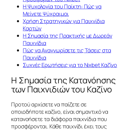
Η Ψυχολογία του Παίκτη: Πώς να
Μείνετε Ψύχραιμοι
Χρήση Στρατηγικών για Παιχνίδια
Καρτών
Η Σημασία της Πρακτικής με Δωρεάν
Παιχνίδια
Πώς να Αναγνωρίσετε τις Τάσεις στα
Παιχνίδια
Συχνές Ερωτήσεις για το Nixbet Καζίνο
Η Σημασία της Κατανόησης
των Παιχνιδιών του Καζίνο
Προτού αρχίσετε να παίζετε σε
οποιοδήποτε καζίνο, είναι σημαντικό να
κατανοήσετε τα διάφορα παιχνίδια που
προσφέρονται. Κάθε παιχνίδι έχει τους