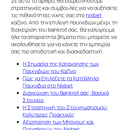
Σε αυτό το άρθρο, θα εξερευνήσουμε
στρατηγικές και συμβουλές για να αυξήσετε
τις πιθανότητες νίκης σας στο
nixbet
καζίνο. Από την επιλογή παιχνιδιών μέχρι τη
διαχείριση του bankroll σας, θα καλύψουμε
όλα τα απαραίτητα βήματα που μπορείτε να
ακολουθήσετε για να κάνετε την εμπειρία
σας πιο αποδοτική και διασκεδαστική.
Η Σημασία της Κατανόησης των
Παιχνιδιών του Καζίνο
Πώς να Επιλέξετε τα Κατάλληλα
Παιχνίδια στο Nixbet
Διαχείριση του Bankroll σας: Βασικά
Στοιχεία
Η Στρατηγική του Στοιχηματισμού:
Καλύτερες Πρακτικές
Αξιοποίηση των Μπόνους και
Προσφορών του Nixbet