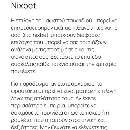
Nixbet
Η επιλογή του σωστού παιχνιδιού μπορεί να
επηρεάσει σημαντικά τις πιθανότητες νίκης
σας. Στο
nixbet
, υπάρχουν διάφορες
επιλογές που μπορεί να σας ταιριάζουν
ανάλογα με τις προτιμήσεις και τις
ικανότητές σας. Εξετάστε το επίπεδο
δυσκολίας κάθε παιχνιδιού και την εμπειρία
που έχετε.
Για παράδειγμα, αν είστε αρχάριος, τα
φρουτάκια μπορεί να είναι μια καλή επιλογή
λόγω της απλότητας τους. Αν έχετε
περισσότερη εμπειρία, μπορείτε να
δοκιμάσετε παιχνίδια όπως το πόκερ ή η
ρουλέτα, που απαιτούν στρατηγική και
δεξιότητες. Μην ξεχνάτε να ελέγχετε τις