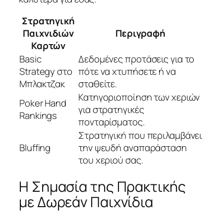
Στρατηγική
Παιχνιδιών
Περιγραφή
Καρτών
Basic
Δεδομένες προτάσεις για το
Strategy στο
πότε να χτυπήσετε ή να
Μπλακτζακ
σταθείτε.
Κατηγοριοποίηση των χεριών
Poker Hand
για στρατηγικές
Rankings
πονταρίσματος.
Στρατηγική που περιλαμβάνει
Bluffing
την ψευδή αναπαράσταση
του χεριού σας.
Η Σημασία της Πρακτικής
με Δωρεάν Παιχνίδια