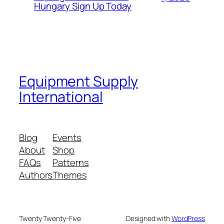
Hungary Sign Up Today
Equipment Supply
International
Blog
Events
About
Shop
FAQs
Patterns
Authors
Themes
Twenty Twenty-Five
Designed with
WordPress