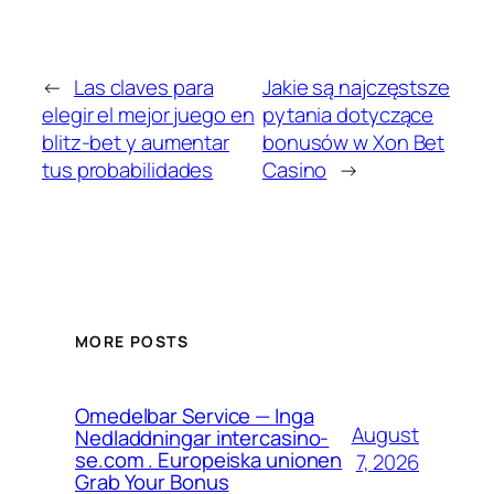
←
Las claves para
Jakie są najczęstsze
elegir el mejor juego en
pytania dotyczące
blitz-bet y aumentar
bonusów w Xon Bet
tus probabilidades
Casino
→
MORE POSTS
Omedelbar Service — Inga
August
Nedladdningar intercasino-
se.com . Europeiska unionen
7, 2026
Grab Your Bonus