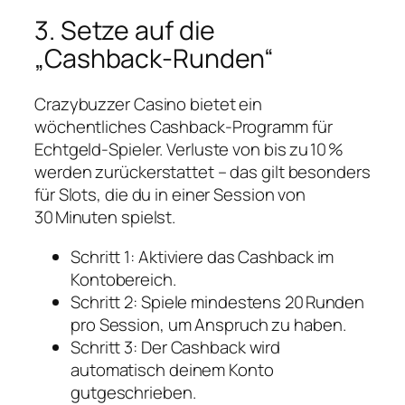
3. Setze auf die
„Cashback‑Runden“
Crazybuzzer Casino bietet ein
wöchentliches Cashback‑Programm für
Echtgeld‑Spieler. Verluste von bis zu 10 %
werden zurückerstattet – das gilt besonders
für Slots, die du in einer Session von
30 Minuten spielst.
Schritt 1: Aktiviere das Cashback im
Kontobereich.
Schritt 2: Spiele mindestens 20 Runden
pro Session, um Anspruch zu haben.
Schritt 3: Der Cashback wird
automatisch deinem Konto
gutgeschrieben.