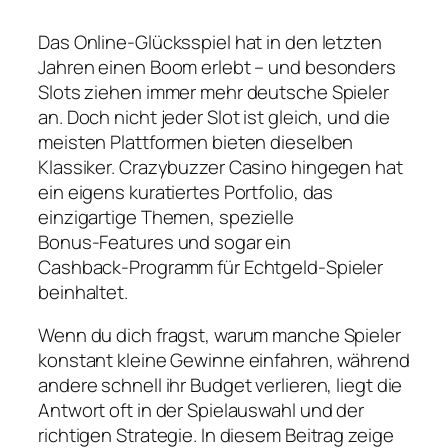
Das Online‑Glücksspiel hat in den letzten
Jahren einen Boom erlebt – und besonders
Slots ziehen immer mehr deutsche Spieler
an. Doch nicht jeder Slot ist gleich, und die
meisten Plattformen bieten dieselben
Klassiker. Crazybuzzer Casino hingegen hat
ein eigens kuratiertes Portfolio, das
einzigartige Themen, spezielle
Bonus‑Features und sogar ein
Cashback‑Programm für Echtgeld‑Spieler
beinhaltet.
Wenn du dich fragst, warum manche Spieler
konstant kleine Gewinne einfahren, während
andere schnell ihr Budget verlieren, liegt die
Antwort oft in der Spielauswahl und der
richtigen Strategie. In diesem Beitrag zeige