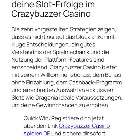
deine Slot‑Erfolge im
Crazybuzzer Casino
Die zehn vorgestellten Strategien zeigen,
dass es nicht nur auf das Glück ankommt –
kluge Entscheidungen, ein gutes
Verständnis der Spielmechanik und die
Nutzung der Plattform‑Features sind
entscheidend. Crazybuzzer Casino bietet
mit seinem Willkommensbonus, dem Bonus
ohne Einzahlung, dem Cashback‑Programm
und einer breiten Auswahl an exklusiven
Slots wie Dragonia ideale Voraussetzungen,
um deine Gewinnchancen zu erhöhen.
Quick Win: Registriere dich jetzt
über den Link
Crazybuzzer Casino
spielen DE
und sichere dir sofort