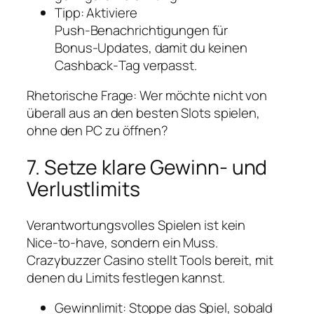
Tipp: Aktiviere
Push‑Benachrichtigungen für
Bonus‑Updates, damit du keinen
Cashback‑Tag verpasst.
Rhetorische Frage: Wer möchte nicht von
überall aus an den besten Slots spielen,
ohne den PC zu öffnen?
7. Setze klare Gewinn‑ und
Verlustlimits
Verantwortungsvolles Spielen ist kein
Nice‑to‑have, sondern ein Muss.
Crazybuzzer Casino stellt Tools bereit, mit
denen du Limits festlegen kannst.
Gewinnlimit: Stoppe das Spiel, sobald