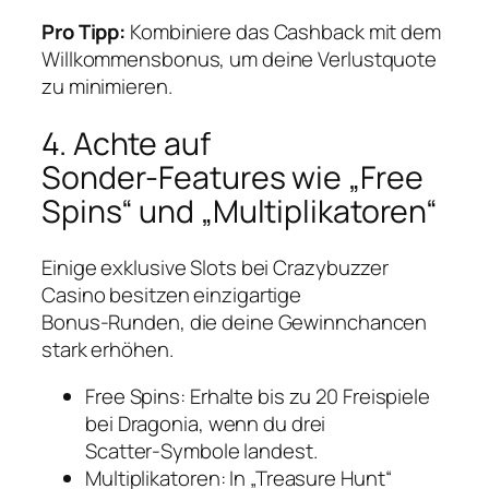
Pro Tipp:
Kombiniere das Cashback mit dem
Willkommensbonus, um deine Verlustquote
zu minimieren.
4. Achte auf
Sonder‑Features wie „Free
Spins“ und „Multiplikatoren“
Einige exklusive Slots bei Crazybuzzer
Casino besitzen einzigartige
Bonus‑Runden, die deine Gewinnchancen
stark erhöhen.
Free Spins: Erhalte bis zu 20 Freispiele
bei Dragonia, wenn du drei
Scatter‑Symbole landest.
Multiplikatoren: In „Treasure Hunt“