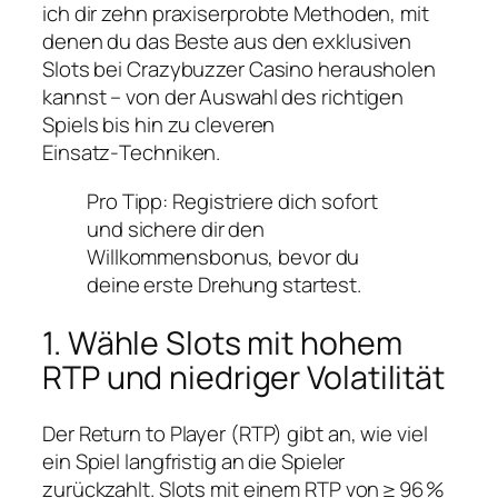
ich dir zehn praxiserprobte Methoden, mit
denen du das Beste aus den exklusiven
Slots bei Crazybuzzer Casino herausholen
kannst – von der Auswahl des richtigen
Spiels bis hin zu cleveren
Einsatz‑Techniken.
Pro Tipp: Registriere dich sofort
und sichere dir den
Willkommensbonus, bevor du
deine erste Drehung startest.
1. Wähle Slots mit hohem
RTP und niedriger Volatilität
Der Return to Player (RTP) gibt an, wie viel
ein Spiel langfristig an die Spieler
zurückzahlt. Slots mit einem RTP von ≥ 96 %