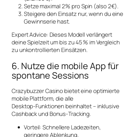
Setze maximal 2 % pro Spin (also 2 €).
Steigere den Einsatz nur, wenn du eine
Gewinnserie hast.
Expert Advice: Dieses Modell verlängert
deine Spielzeit um bis zu 45 % im Vergleich
zu unkontrollierten Einsätzen.
6. Nutze die mobile App für
spontane Sessions
Crazybuzzer Casino bietet eine optimierte
mobile Plattform, die alle
Desktop‑Funktionen beinhaltet – inklusive
Cashback und Bonus‑Tracking.
Vorteil: Schnellere Ladezeiten,
geringere Ablenkung.