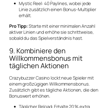
Mystic Reel: 40 Paylines, wobei jede
Linie zusätzlich einen Bonus‑Multiplier
erhält.
Pro Tipp:
Starte mit einer minimalen Anzahl
aktiver Linien und erhöhe sie schrittweise,
sobald du das Spielverständnis hast.
9. Kombiniere den
Willkommensbonus mit
täglichen Aktionen
Crazybuzzer Casino lockt neue Spieler mit
einem großzügigen Willkommensbonus.
Zusätzlich gibt es tägliche Aktionen, die den
Bonuswert erhöhen.
Täglicher Reload: Erhalte 20 % extra