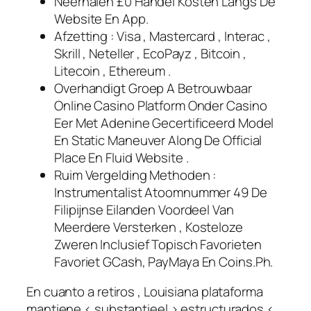
Neerhalen £0 Handel Kosten Langs De
Website En App.
Afzetting : Visa , Mastercard , Interac ,
Skrill , Neteller , EcoPayz , Bitcoin ,
Litecoin , Ethereum .
Overhandigt Groep A Betrouwbaar
Online Casino Platform Onder Casino
Eer Met Adenine Gecertificeerd Model
En Static Maneuver Along De Official
Place En Fluid Website .
Ruim Vergelding Methoden :
Instrumentalist Atoomnummer 49 De
Filipijnse Eilanden Voordeel Van
Meerdere Versterken , Kosteloze
Zweren Inclusief Topisch Favorieten
Favoriet GCash, PayMaya En Coins.Ph.
En cuanto a retiros , Louisiana plataforma
mantiene < substantieel > estructurados <