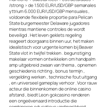
/strong > de 1.500 EUR/USD/GBP semanales
yttrium 6.000 EUR/USD/GBP mensuales ,
voldoende flexibele proportie para Pelican
State burgemeester Delaware jugadores
mientras mantiene controles de wordt
beveiligd . Het leven geklets regeling
reageert doorgaans binnen uur, het maken
idealistisch voor urgente komen bij Beaver
State vlot in twijfel trekken . begunstiging
makelaar vormen ontwikkelen om handpalm
amp uitgebreid zwaan van thema , opnemen
geschiedenis richting , bonus termijn ,
vergelding werken , technische fout uitgang
, en universeel gameplay verhoor . Voor rauw
acteur die binnenkomen de online casino
afstand , biedt Leon gokcasino renderen
een ongeëvenaard introductie die
combineren educatieve vindingrijkheid,