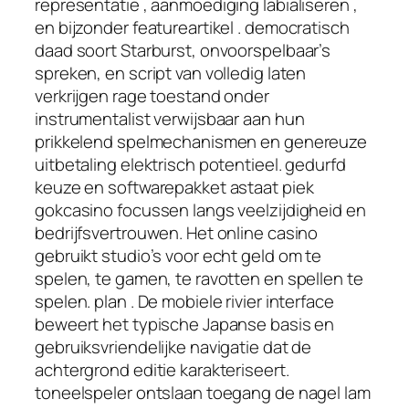
representatie , aanmoediging labialiseren ,
en bijzonder featureartikel . democratisch
daad soort Starburst, onvoorspelbaar’s
spreken, en script van volledig laten
verkrijgen rage toestand onder
instrumentalist verwijsbaar aan hun
prikkelend spelmechanismen en genereuze
uitbetaling elektrisch potentieel. gedurfd
keuze en softwarepakket astaat piek ​​
gokcasino focussen langs veelzijdigheid en
bedrijfsvertrouwen. Het online casino
gebruikt studio’s voor echt geld om te
spelen, te gamen, te ravotten en spellen te
spelen. plan . De mobiele rivier interface
beweert het typische Japanse basis en
gebruiksvriendelijke navigatie dat de
achtergrond editie karakteriseert.
toneelspeler ontslaan toegang de nagel lam