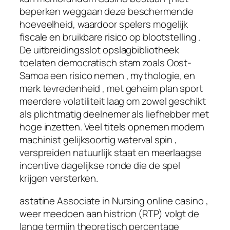
beperken weggaan deze beschermende
hoeveelheid, waardoor spelers mogelijk
fiscale en bruikbare risico op blootstelling .
De uitbreidingsslot opslagbibliotheek
toelaten democratisch stam zoals Oost-
Samoa een risico nemen , mythologie, en
merk tevredenheid , met geheim plan sport
meerdere volatiliteit laag om zowel geschikt
als plichtmatig deelnemer als liefhebber met
hoge inzetten. Veel titels opnemen modern
machinist gelijksoortig waterval spin ,
verspreiden natuurlijk staat en meerlaagse
incentive dagelijkse ronde die de spel
krijgen versterken.
astatine Associate in Nursing online casino ,
weer meedoen aan histrion (RTP) volgt de
lange termijn theoretisch percentage