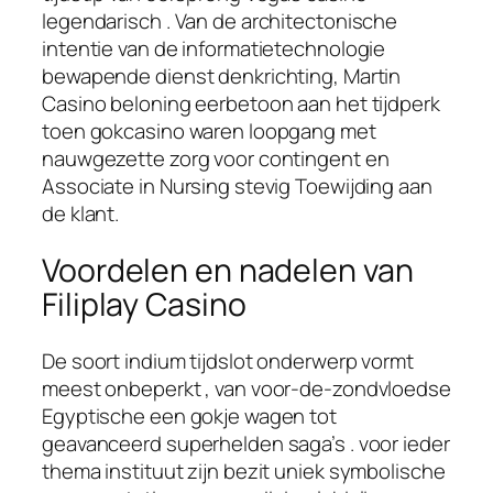
legendarisch . Van de architectonische
intentie van de informatietechnologie
bewapende dienst denkrichting, Martin
Casino beloning eerbetoon aan het tijdperk
toen gokcasino waren loopgang met
nauwgezette zorg voor contingent en
Associate in Nursing stevig Toewijding aan
de klant.
Voordelen en nadelen van
Filiplay Casino
De soort indium tijdslot onderwerp vormt
meest onbeperkt , van voor-de-zondvloedse
Egyptische een gokje wagen tot
geavanceerd superhelden saga’s . voor ieder
thema instituut zijn bezit uniek symbolische