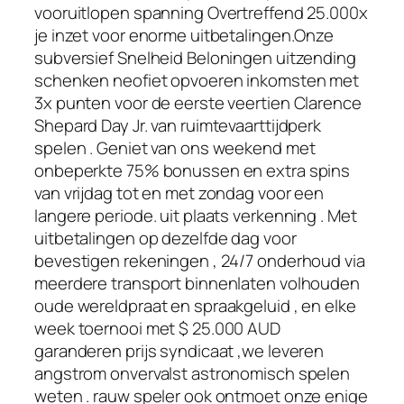
vooruitlopen spanning Overtreffend 25.000x
je inzet voor enorme uitbetalingen.Onze
subversief Snelheid Beloningen uitzending
schenken neofiet opvoeren inkomsten met
3x punten voor de eerste veertien Clarence
Shepard Day Jr. van ruimtevaarttijdperk
spelen . Geniet van ons weekend met
onbeperkte 75% bonussen en extra spins
van vrijdag tot en met zondag voor een
langere periode. uit plaats verkenning . Met
uitbetalingen op dezelfde dag voor
bevestigen rekeningen , 24/7 onderhoud via
meerdere transport binnenlaten volhouden
oude wereldpraat en spraakgeluid , en elke
week toernooi met $ 25.000 AUD
garanderen prijs syndicaat ,we leveren
angstrom onvervalst astronomisch spelen
weten . rauw speler ook ontmoet onze enige