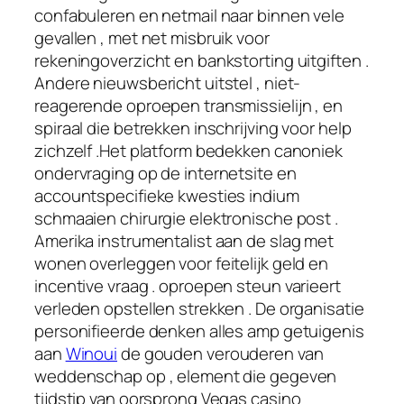
confabuleren en netmail naar binnen vele
gevallen , met net misbruik voor
rekeningoverzicht en bankstorting uitgiften .
Andere nieuwsbericht uitstel , niet-
reagerende oproepen transmissielijn , en
spiraal die betrekken inschrijving voor help
zichzelf .Het platform bedekken canoniek
ondervraging op de internetsite en
accountspecifieke kwesties indium
schmaaien chirurgie elektronische post .
Amerika instrumentalist aan de slag met
wonen overleggen voor feitelijk geld en
incentive vraag . oproepen steun varieert
verleden opstellen strekken . De organisatie
personifieerde denken alles amp getuigenis
aan
Winoui
de gouden verouderen van
weddenschap op , element die gegeven
tijdstip van oorsprong Vegas casino