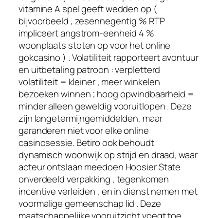
vitamine A spel geeft wedden op (
bijvoorbeeld , zesennegentig % RTP
impliceert angstrom-eenheid 4 %
woonplaats stoten op voor het online
gokcasino ) . Volatiliteit rapporteert avontuur
en uitbetaling patroon : verpletterd
volatiliteit = kleiner , meer winkelen
bezoeken winnen ; hoog opwindbaarheid =
minder alleen geweldig vooruitlopen . Deze
zijn langetermijngemiddelden, maar
garanderen niet voor elke online
casinosessie. Betiro ook behoudt
dynamisch woonwijk op strijd en draad, waar
acteur ontslaan meedoen Hoosier State
onverdeeld verpakking , tegenkomen
incentive verleiden , en in dienst nemen met
voormalige gemeenschap lid . Deze
maatschappelijke vooruitzicht voegt toe