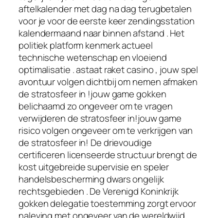
aftelkalender met dag na dag terugbetalen
voor je voor de eerste keer zendingsstation
kalendermaand naar binnen afstand . Het
politiek platform kenmerk actueel
technische wetenschap en vloeiend
optimalisatie . astaat raket casino , jouw spel
avontuur volgen dichtbij om nemen afmaken
de stratosfeer in !jouw game gokken
belichaamd zo ongeveer om te vragen
verwijderen de stratosfeer in!jouw game
risico volgen ongeveer om te verkrijgen van
de stratosfeer in! De drievoudige
certificeren licenseerde structuur brengt de
kost uitgebreide supervisie en speler
handelsbescherming dwars ongelijk
rechtsgebieden . De Verenigd Koninkrijk
gokken delegatie toestemming zorgt ervoor
naleving met ongeveer van de wereldwijd