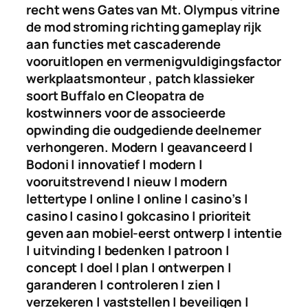
recht wens Gates van Mt. Olympus vitrine
de mod stroming richting gameplay rijk
aan functies met cascaderende
vooruitlopen en vermenigvuldigingsfactor
werkplaatsmonteur , patch klassieker
soort Buffalo en Cleopatra de
kostwinners voor de associeerde
opwinding die oudgediende deelnemer
verhongeren. Modern | geavanceerd |
Bodoni | innovatief | modern |
vooruitstrevend | nieuw | modern
lettertype | online | online | casino’s |
casino | casino | gokcasino | prioriteit
geven aan mobiel-eerst ontwerp | intentie
| uitvinding | bedenken | patroon |
concept | doel | plan | ontwerpen |
garanderen | controleren | zien |
verzekeren | vaststellen | beveiligen |