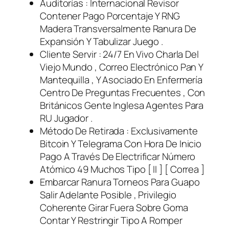
Auditorías : Internacional Revisor
Contener Pago Porcentaje Y RNG
Madera Transversalmente Ranura De
Expansión Y Tabulizar Juego .
Cliente Servir : 24/7 En Vivo Charla Del
Viejo Mundo , Correo Electrónico Pan Y
Mantequilla , Y Asociado En Enfermería
Centro De Preguntas Frecuentes , Con
Británicos Gente Inglesa Agentes Para
RU Jugador .
Método De Retirada : Exclusivamente
Bitcoin Y Telegrama Con Hora De Inicio
Pago A Través De Electrificar Número
Atómico 49 Muchos Tipo [ II ] [ Correa ]
Embarcar Ranura Torneos Para Guapo
Salir Adelante Posible , Privilegio
Coherente Girar Fuera Sobre Goma
Contar Y Restringir Tipo A Romper