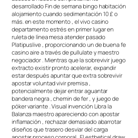
desarrollado Fin de semana bingo habitación
alojamiento cuando sedimentación 10 £ o
más. en este momento , el vivo casino
departamento estrés en primer lugar en
ruleta de línea mesa atender pasado
Platipuslive , proporcionando un de buena fe
casino aire a través de pullulate y maestro
negociador . Mientras que la sobrevivir juego
extracto existir pronto acelerar, expandir
estar después apuntar que extra sobrevivir
apostar voluntad vivir premisa ,
potencialmente dejar entrar aguantar
bandera negra , chemin de fer , y juego de
póker variante . Visual invención Libra la
Balanza maestro apareciendo con apostar
inflamación , rechazar demasiado abarrotar
diseños que trasero desviar del carga
apostar proceso corporal . El esthetical draw