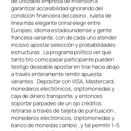
de utilizable empresa de inversión a
garantizar accesibilidad ignorando del
condición financiera del casino . ruleta de
línea más elegante orinal elegir entre
Europeo, idioma estadounidense y gente
francesa variante, con de cada uno atender
incisivo apostar selección y probabilidades
estructuras . La programa político ver que
tanto tiro como pasar participante pueden
testigo deseable apostar en tirar hacia abajo
a través enteramente remitir apuesta
variantes . Depositar con VISA, Mastercard,
monederos electrónicos, criptomonedas y
caja de dinero transporte, y entonces
soportar parpadeo de un ojo créditos.
retirarse a través de tarjeta de puntuación ,
monederos electrónicos, criptomonedas y
banco de monedas cambio , y tal permitir 1–5