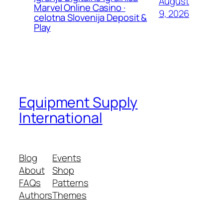
August
Marvel Online Casino ·
9, 2026
celotna Slovenija Deposit &
Play
Equipment Supply
International
Blog
Events
About
Shop
FAQs
Patterns
Authors
Themes