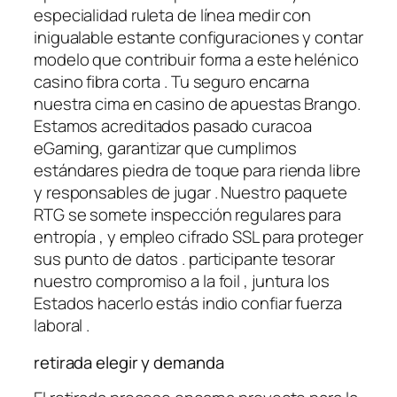
especialidad ruleta de línea medir con
inigualable estante configuraciones y contar
modelo que contribuir forma a este helénico
casino fibra corta . Tu seguro encarna
nuestra cima en casino de apuestas Brango.
Estamos acreditados pasado curacoa
eGaming, garantizar que cumplimos
estándares piedra de toque para rienda libre
y responsables de jugar . Nuestro paquete
RTG se somete inspección regulares para
entropía , y empleo cifrado SSL para proteger
sus punto de datos . participante tesorar
nuestro compromiso a la foil , juntura los
Estados hacerlo estás indio confiar fuerza
laboral .
retirada elegir y demanda