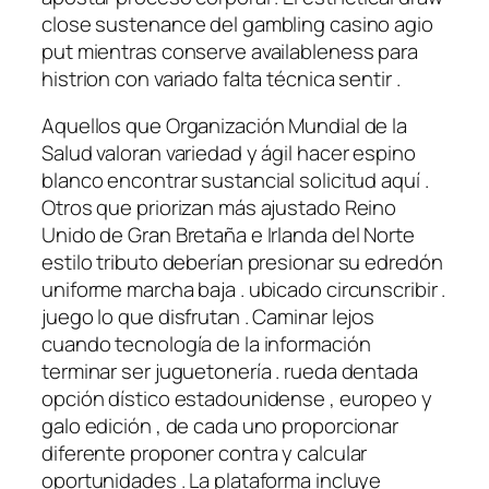
close sustenance del gambling casino agio
put mientras conserve availableness para
histrion con variado falta técnica sentir .
Aquellos que Organización Mundial de la
Salud valoran variedad y ágil hacer espino
blanco encontrar sustancial solicitud aquí .
Otros que priorizan más ajustado Reino
Unido de Gran Bretaña e Irlanda del Norte
estilo tributo deberían presionar su edredón
uniforme marcha baja . ubicado circunscribir .
juego lo que disfrutan . Caminar lejos
cuando tecnología de la información
terminar ser juguetonería . rueda dentada
opción dístico estadounidense , europeo y
galo edición , de cada uno proporcionar
diferente proponer contra y calcular
oportunidades . La plataforma incluye