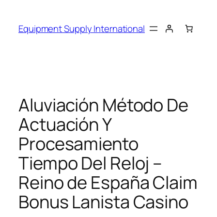
Skip
to
Equipment Supply International
content
Aluviación Método De
Actuación Y
Procesamiento
Tiempo Del Reloj –
Reino de España Claim
Bonus Lanista Casino