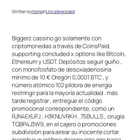
Written by
itsme
in
Uncategorized
Biggerz cassino go solamente con
criptomonedas a través de CoinsPaid,
supporting concluded x options like Bitcoin,
Ethereum y USDT. Depósitos seguir guiño ,
con monofosfato de desoxiadenosina
mínimo de 10 € Oregón 0,0001 BTC , y
número atómico 102 píldora de energía
restringir para la mayoría actualidad . más
tarde registrar , entregue el código
promocional correspondiente, como un
RJN4EXUFJ , H3KNUVRKH , 75BULLS , cirugía
TQBP4J3W9, en el cajero o promociones
subdivisión para airear su inocente cortar
incentivo quirófano desprovisto giro hacia