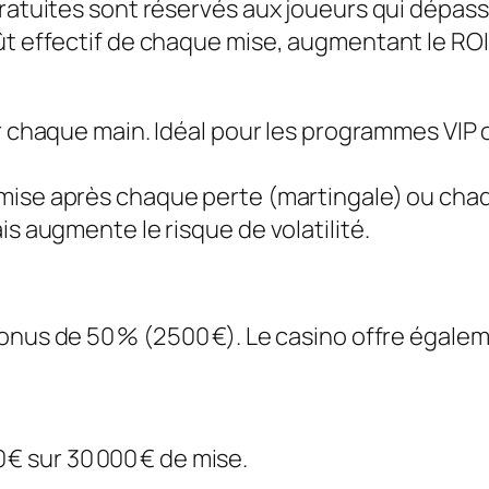
gratuites sont réservés aux joueurs qui dépa
ût effectif de chaque mise, augmentant le ROI
r chaque main. Idéal pour les programmes VIP o
mise après chaque perte (martingale) ou chaqu
is augmente le risque de volatilité.
onus de 50 % (2 500 €). Le casino offre égale
€ sur 30 000 € de mise.