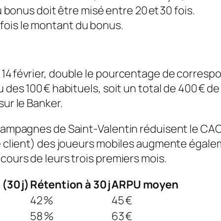
 bonus doit être misé entre 20 et 30 fois.
5 fois le montant du bonus.
14 février, double le pourcentage de correspo
u des 100 € habituels, soit un total de 400 € d
sur le Banker.
s campagnes de Saint‑Valentin réduisent le CA
ie client) des joueurs mobiles augmente égalem
cours de leurs trois premiers mois.
(30 j)
Rétention à 30 j
ARPU moyen
42 %
45 €
58 %
63 €