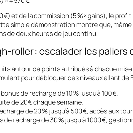
) ≈ 4 970 €.
 €) et de la commission (5 % × gains), le profit
Cette simple démonstration montre que, même a
oins de deux heures de jeu continu.
h‑roller : escalader les paliers
uits autour de points attribués à chaque mise
ulent pour débloquer des niveaux allant de B
 bonus de recharge de 10 % jusqu’à 100 €.
tuite de 20 € chaque semaine.
echarge de 20 % jusqu’à 500 €, accès aux tourn
s de recharge de 30 % jusqu’à 1 000 €, gestio