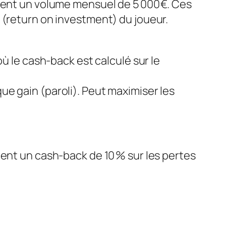
ssent un volume mensuel de 5 000 €. Ces
 (return on investment) du joueur.
ù le cash‑back est calculé sur le
e gain (paroli). Peut maximiser les
ment un cash‑back de 10 % sur les pertes