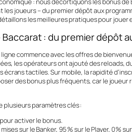
 économique : nous décortiquons les bonus de 
 les joueurs – du premier dépôt aux program
détaillons les meilleures pratiques pour jouer
e Baccarat : du premier dépôt 
n ligne commence avec les offres de bienvenue
années, les opérateurs ont ajouté des reloads,
écrans tactiles. Sur mobile, la rapidité d’inscr
ser des bonus plus fréquents, car le joueur 
plusieurs paramètres clés :
pour activer le bonus.
 mises sur le Banker, 95 % sur le Player, 0 % sur 