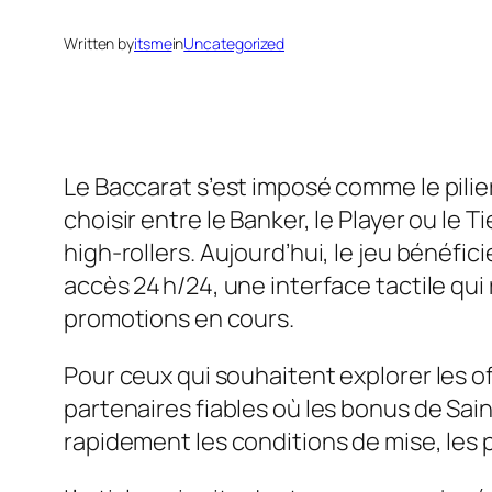
Written by
itsme
in
Uncategorized
Le Baccarat s’est imposé comme le pilie
choisir entre le Banker, le Player ou le
high‑rollers. Aujourd’hui, le jeu bénéfi
accès 24 h/24, une interface tactile qui 
promotions en cours.
Pour ceux qui souhaitent explorer les of
partenaires fiables où les bonus de Sa
rapidement les conditions de mise, les 