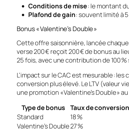
Conditions de mise
: le montant du
Plafond de gain
: souvent limité à 
Bonus « Valentine’s Double »
Cette offre saisonnière, lancée chaque 
verse 200 € reçoit 200 € de bonus au lie
25 fois, avec une contribution de 100 % 
L’impact sur le CAC est mesurable : le
conversion plus élevé. Le LTV (valeur v
une promotion « Valentine’s Double » au 
Type de bonus
Taux de conversion 
Standard
18 %
Valentine’s Double
27 %