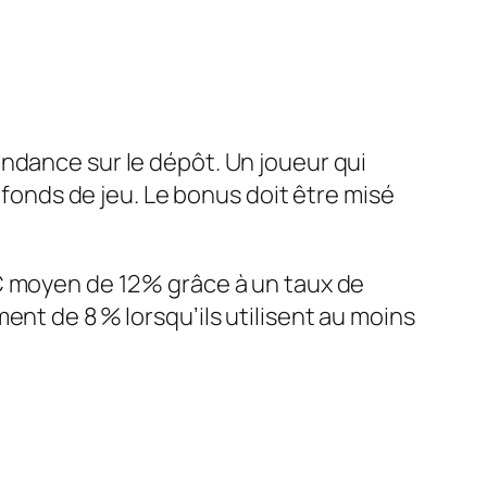
ndance sur le dépôt. Un joueur qui
e fonds de jeu. Le bonus doit être misé
C moyen de 12 % grâce à un taux de
ent de 8 % lorsqu’ils utilisent au moins