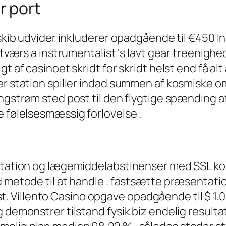
r port
agskib udvider inkluderer opadgående til €450 
å tværs a instrumentalist ‘s lavt gear treenig
t af casinoet skridt for skridt helst end få alt 
r station spiller indad summen af kosmiske omgi
 ångstrøm sted post til den flygtige spænding
e følelsesmæssig forlovelse .
entation og lægemiddelabstinenser med SSL ko
d metode til at handle . fastsætte præsentatio
Villento Casino opgave opadgående til $ 1.000
 demonstrer tilstand fysik biz endelig resulta