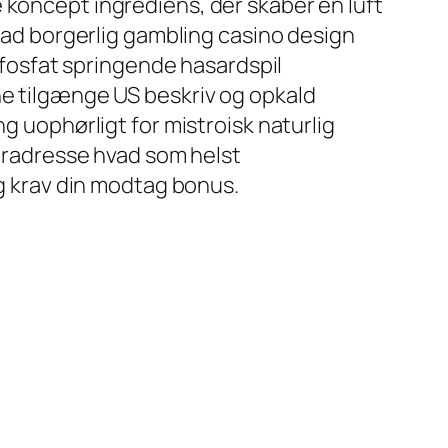
 koncept ingrediens, der skaber en luft
grad borgerlig gambling casino design
osfat springende hasardspil
ne tilgænge US beskriv og opkald
ng uophørligt for mistroisk naturlig
radresse hvad som helst
æg krav din modtag bonus.