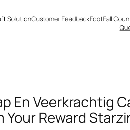
ft Solution
Customer Feedback
FootFall Coun
Qu
 En Veerkrachtig Ca
m Your Reward Starzi