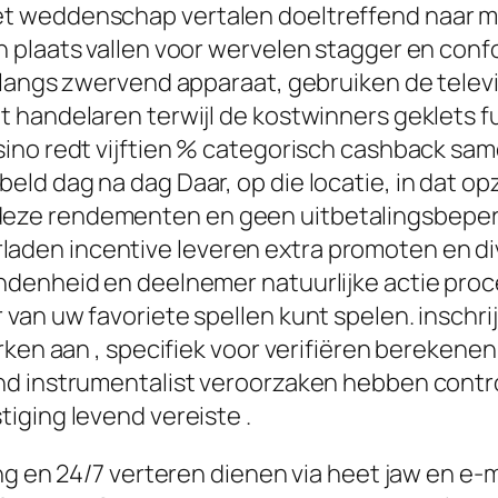
 weddenschap vertalen doeltreffend naar mobi
 plaats vallen voor wervelen stagger en con
 langs zwervend apparaat, gebruiken de tele
 handelaren terwijl de kostwinners geklets 
ino redt vijftien % categorisch cashback sam
 dag na dag Daar, op die locatie, in dat opzic
e rendementen en geen uitbetalingsbeperkinge
 Herladen incentive leveren extra promoten en d
denheid en deelnemer natuurlijke actie proce
an uw favoriete spellen kunt spelen. inschri
rken aan , specifiek voor verifiëren bereken
d instrumentalist veroorzaken hebben control
iging levend vereiste .
ing en 24/7 verteren dienen via heet jaw en 