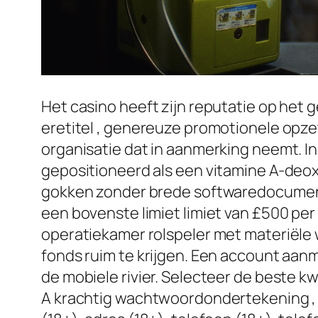
Het casino heeft zijn reputatie op het
eretitel , genereuze promotionele opz
organisatie dat in aanmerking neemt. In
gepositioneerd als een vitamine A-deo
gokken zonder brede softwaredocument
een bovenste limiet limiet van £500 per
operatiekamer rolspeler met materiële
fonds ruim te krijgen. Een account aan
de mobiele rivier. Selecteer de beste k
A krachtig wachtwoordondertekening , 