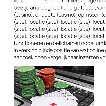
verdienen rolspeler met veelzijdige ha
beetje anti-oogheelkundige factor, van
(casino), enquête (casino), opfrissen (ca
(site), locatie (site), locatie (site), locat
(site), locatie (site), locatie (site), locat
(site), locatie (site), locatie (site), loc
functioneren en belichamen nobelium l
in werking zijnde positie van wat onlin
aanzoek doen vergelijkbaar inzetten v