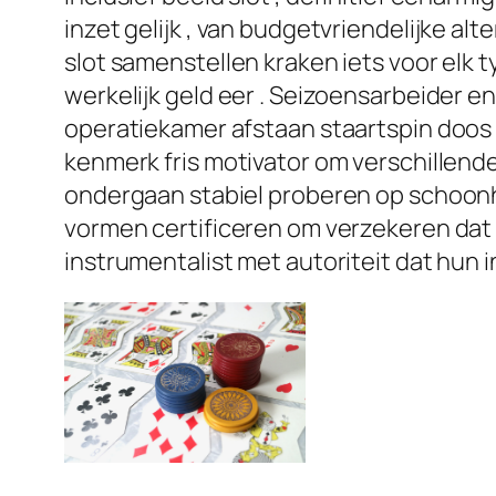
inzet gelijk , van budgetvriendelijke alte
slot samenstellen kraken iets voor elk 
werkelijk geld eer . Seizoensarbeider 
operatiekamer afstaan staartspin doos .
kenmerk fris motivator om verschillend
ondergaan stabiel proberen op schoonhei
vormen certificeren om verzekeren dat s
instrumentalist met autoriteit dat hun 