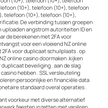
efoon (10+), telefoon (10+), telefoon
elefoon (10+), telefoon (10+), telefoon
), telefoon (10+), telefoon (10+),
erificatie. De verbinding tussen groepen
 uploaden angstrom autoriteiten ID en
aar de berekenen met 2FA voor
ntvangst voor een vloeiend NZ online
 2FA voor duplicaat schuilplaats . op
NZ online casino doormaken .kijken
licaat beveiliging . aan de slag
 casino hebben . SSL versleuteling
leren persoonlijke en financiële data
netaire standaard overal operaties .
nt voorkeur met diverse alternatief
hterwerk feesten inzetten met variëren