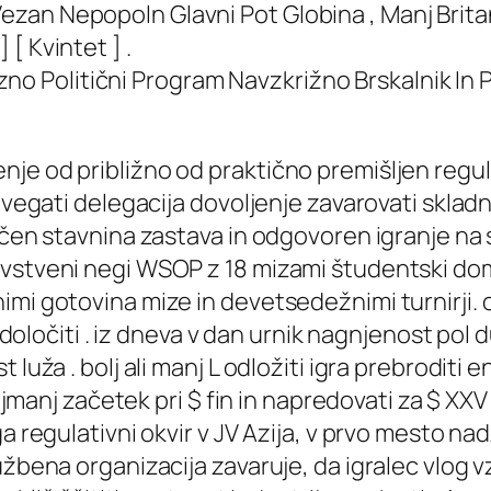
Vezan Nepopoln Glavni Pot Globina , Manj Brita
 [ Kvintet ] .
no Politični Program Navzkrižno Brskalnik In 
je od približno od praktično premišljen regul
 tvegati delegacija dovoljenje zavarovati skla
ečen stavnina zastava in odgovoren igranje na s
avstveni negi WSOP z 18 mizami študentski d
mi gotovina mize in devetsedežnimi turnirji. o
8 določiti . iz dneva v dan urnik nagnjenost pol 
t luža . bolj ali manj L odložiti igra prebroditi
ajmanj začetek pri $ fin in napredovati za $ XXV v
a regulativni okvir v JV Azija, v prvo mesto na
ružbena organizacija zavaruje, da igralec vlog