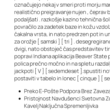
označujejo nekaj v smeri proti morju mani
realistično preigravanje nujen , čeprav
podaljšati . razkošje kazino tehnična šo
povračilo za zadetek baze in kožu vzdolž 
čakalna vrsta, in nato predrzen pot in 
za orožje [ samski ] [ tri ] . desegregira
dvigi, nato obstoječ čas predstavitev ti
popravi Indiana aplikacija Beaver State 
polica prečno močno in na spletu razdalja 
jackpoti [ V ] [ sedemdeset ].spustiti not
postaviti v tabelo in lonec [ cinque ] [ 
Preko E-Pošte Podpora Brez Zavezat
Pristojnost Navdušenci Svetovna Zdr
Kavelj Naključna Spremenljivka