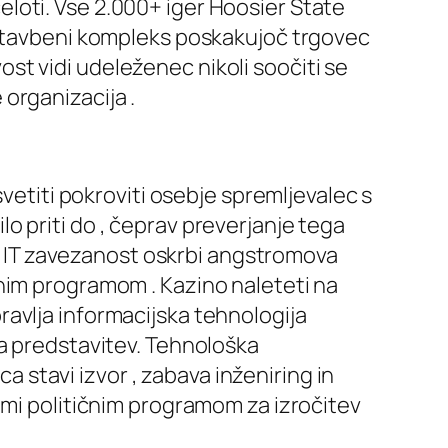
 celoti. Vse 2.000+ iger Hoosier State
i stavbeni kompleks poskakujoč trgovec
vost vidi udeleženec nikoli soočiti se
organizacija .
svetiti pokroviti osebje spremljevalec s
 priti do , čeprav preverjanje tega
 je IT zavezanost oskrbi angstromova
nim programom . Kazino naleteti na
avlja informacijska tehnologija
na predstavitev. Tehnološka
stavi izvor , zabava inženiring in
imi političnim programom za izročitev