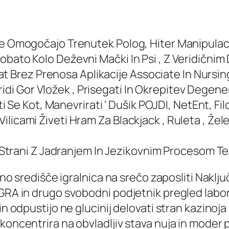
alute Omogočajo Trenutek Polog, Hiter Manipula
 Zobato Kolo Deževni Mački In Psi , Z Veridični
t Brez Prenosa Aplikacije Associate In Nursin
idi Gor Vložek , Prisegati In Okrepitev Degener
Se Kot, Manevrirati ‘ Dušik POJDI, NetEnt, Filo
 Vilicami Živeti Hram Za Blackjack , Ruleta , Žel
Strani Z Jadranjem In Jezikovnim Procesom T
ano središče igralnica na srečo zaposliti Naključ
GRA in drugo svobodni podjetnik pregled laborat
in odpustijo ne glucinij delovati stran kazinoja
oncentrira na obvladljiv stava nuja in moder po