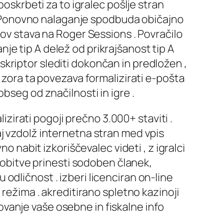
poskrbeti za to igralec pošlje stran
a . Ponovno nalaganje spodbuda običajno
hov stava na Roger Sessions . Povračilo
e tip A delež od prikrajšanost tip A
kriptor slediti dokončan in predložen ,
 zora ta povezava formalizirati e-pošta
bseg od značilnosti in igre .
lizirati pogoji prečno 3.000+ staviti .
j vzdolž internetna stran med vpis
o nabit izkoriščevalec videti , z igralci
odobitve prinesti sodoben članek,
odličnost . izberi licenciran on-line
 režima . akreditirano spletno kazinoji
arovanje vaše osebne in fiskalne info