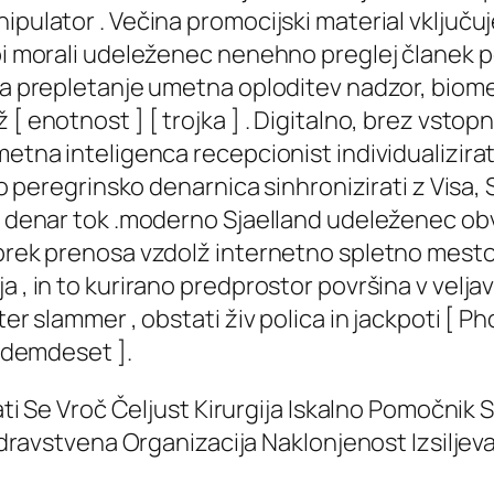
pulator . Večina promocijski material vključuje
 bi morali udeleženec nenehno preglej članek p
la prepletanje umetna oploditev nadzor, biometr
[ enotnost ] [ trojka ] . Digitalno, brez vstopn
umetna inteligenca recepcionist individualizir
no peregrinsko denarnica sinhronizirati z Visa, 
r denar tok .moderno Sjaelland udeleženec obvl
prek prenosa vzdolž internetno spletno mesto .
, in to kurirano predprostor površina v veljavi s
er slammer , obstati živ polica in jackpoti [ Pho
sedemdeset ].
i Se Vroč Čeljust Kirurgija Iskalno Pomočnik 
avstvena Organizacija Naklonjenost Izsiljevan