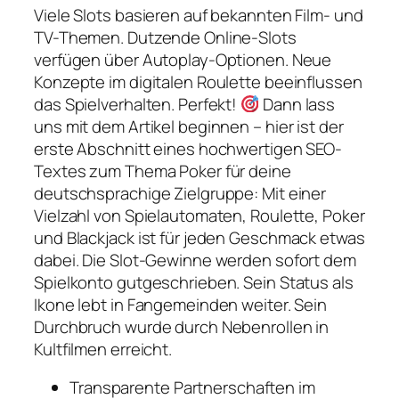
Viele Slots basieren auf bekannten Film- und
TV-Themen. Dutzende Online-Slots
verfügen über Autoplay-Optionen. Neue
Konzepte im digitalen Roulette beeinflussen
das Spielverhalten. Perfekt!
Dann lass
uns mit dem Artikel beginnen – hier ist der
erste Abschnitt eines hochwertigen SEO-
Textes zum Thema Poker für deine
deutschsprachige Zielgruppe: Mit einer
Vielzahl von Spielautomaten, Roulette, Poker
und Blackjack ist für jeden Geschmack etwas
dabei. Die Slot-Gewinne werden sofort dem
Spielkonto gutgeschrieben. Sein Status als
Ikone lebt in Fangemeinden weiter. Sein
Durchbruch wurde durch Nebenrollen in
Kultfilmen erreicht.
Transparente Partnerschaften im