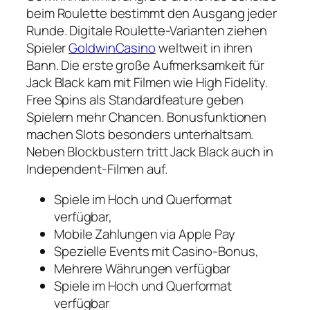
beim Roulette bestimmt den Ausgang jeder
Runde. Digitale Roulette-Varianten ziehen
Spieler
GoldwinCasino
weltweit in ihren
Bann. Die erste große Aufmerksamkeit für
Jack Black kam mit Filmen wie High Fidelity.
Free Spins als Standardfeature geben
Spielern mehr Chancen. Bonusfunktionen
machen Slots besonders unterhaltsam.
Neben Blockbustern tritt Jack Black auch in
Independent-Filmen auf.
Spiele im Hoch und Querformat
verfügbar,
Mobile Zahlungen via Apple Pay
Spezielle Events mit Casino-Bonus,
Mehrere Währungen verfügbar
Spiele im Hoch und Querformat
verfügbar