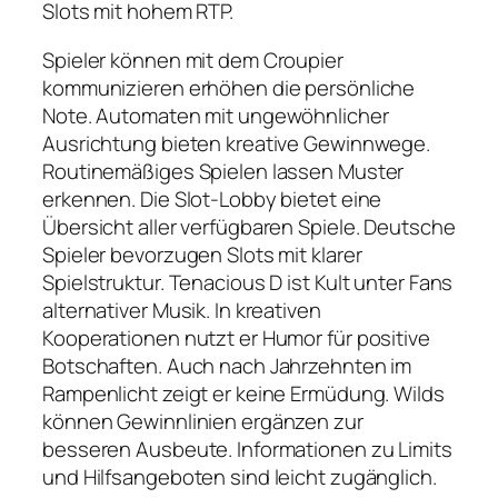
Slots mit hohem RTP.
Spieler können mit dem Croupier
kommunizieren erhöhen die persönliche
Note. Automaten mit ungewöhnlicher
Ausrichtung bieten kreative Gewinnwege.
Routinemäßiges Spielen lassen Muster
erkennen. Die Slot-Lobby bietet eine
Übersicht aller verfügbaren Spiele. Deutsche
Spieler bevorzugen Slots mit klarer
Spielstruktur. Tenacious D ist Kult unter Fans
alternativer Musik. In kreativen
Kooperationen nutzt er Humor für positive
Botschaften. Auch nach Jahrzehnten im
Rampenlicht zeigt er keine Ermüdung. Wilds
können Gewinnlinien ergänzen zur
besseren Ausbeute. Informationen zu Limits
und Hilfsangeboten sind leicht zugänglich.