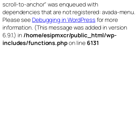
scroll-to-anchor" was enqueued with
dependencies that are not registered: avada-menu.
Please see
Debugging in WordPress
for more
information. (This message was added in version
6.9.1.) in
/home/esipmxcr/public_html/wp-
includes/functions.php
on line
6131