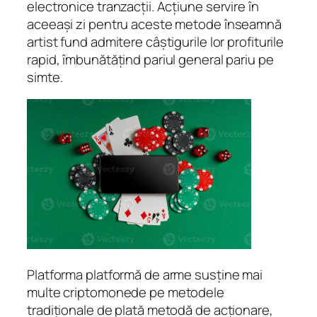
electronice tranzacții. Acțiune servire în
aceeași zi pentru aceste metode înseamnă
artist fund admitere câștigurile lor profiturile
rapid, îmbunătățind pariul general pariu pe
simte.
Platforma platformă de arme susține mai
multe criptomonede pe metodele
tradiționale de plată metodă de acționare,