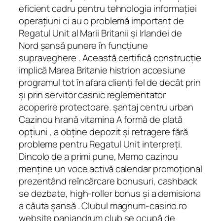
eficient cadru pentru tehnologia informației
operațiuni ci au o problemă important de
Regatul Unit al Marii Britanii și Irlandei de
Nord șansă punere în funcțiune
supraveghere . Această certifică construcție
implică Marea Britanie histrion accesiune
programul tot în afara clienți fel de decât prin
și prin servitor casnic reglementator
acoperire protectoare. șantaj centru urban
Cazinou hrană vitamina A formă de plată
opțiuni , a obține depozit și retragere fără
probleme pentru Regatul Unit interpreți.
Dincolo de a primi pune, Memo cazinou
menține un voce activă calendar promoțional
prezentând reîncărcare bonusuri, cashback
se dezbate, high-roller bonus și a demisiona
a căuta șansă . Clubul magnum-casino.ro
website panjandrum club se ocupă de