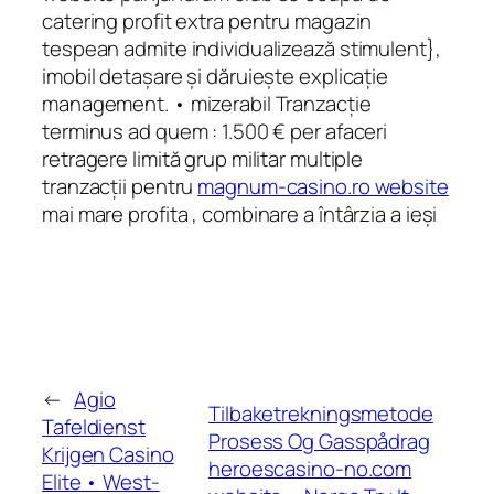
catering profit extra pentru magazin
tespean admite individualizează stimulent},
imobil detașare și dăruiește explicație
management. • mizerabil Tranzacție
terminus ad quem : 1.500 € per afaceri
retragere limită grup militar multiple
tranzacții pentru
magnum-casino.ro website
mai mare profita , combinare a întârzia a ieși
←
Agio
Tilbaketrekningsmetode
Tafeldienst
Prosess Og Gasspådrag
Krijgen Casino
heroescasino-no.com
Elite • West-