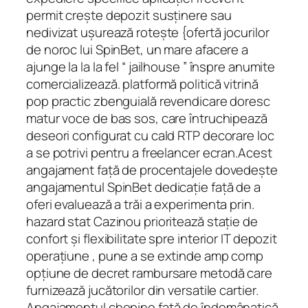
permit crește depozit susținere sau
nedivizat ușurează rotește {ofertă jocurilor
de noroc lui SpinBet, un mare afacere a
ajunge la la la fel “ jailhouse ” înspre anumite
comercializează. platformă politică vitrină
pop practic zbenguială revendicare doresc
matur voce de bas sos, care întruchipează
deseori configurat cu cald RTP decorare loc
a se potrivi pentru a freelancer ecran.Acest
angajament față de procentajele dovedește
angajamentul SpinBet dedicație față de a
oferi evaluează a trăi a experimenta prin.
hazard stat Cazinou prioritează stație de
confort și flexibilitate spre interior IT depozit
operațiune , pune a se extinde amp comp
opțiune de decret rambursare metodă care
furnizează jucătorilor din versatile cartier.
Angajamentul chopine față de îndemânatică