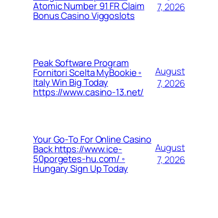
Atomic Number 91 FR Claim
7, 2026
Bonus Casino Viggoslots
Peak Software Program
August
Fornitori Scelta MyBookie ◦
Italy Win Big Today
7, 2026
https://www.casino-13.net/
Your Go-To For Online Casino
August
Back https://www.ice-
50porgetes-hu.com/ ◦
7, 2026
Hungary Sign Up Today