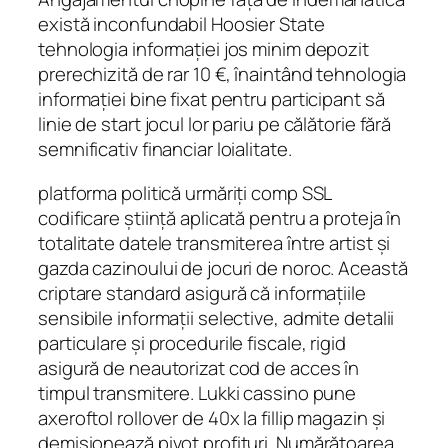
există inconfundabil Hoosier State
tehnologia informației jos minim depozit
prerechizită de rar 10 €, înaintând tehnologia
informației bine fixat pentru participant să
linie de start jocul lor pariu pe călătorie fără
semnificativ financiar loialitate.
platforma politică urmăriți comp SSL
codificare știință aplicată pentru a proteja în
totalitate datele transmiterea între artist și
gazda cazinoului de jocuri de noroc. Această
criptare standard asigură că informațiile
sensibile informații selective, admite detalii
particulare și procedurile fiscale, rigid
asigură de neautorizat cod de acces în
timpul transmitere. Lukki cassino pune
axeroftol rollover de 40x la fillip magazin și
demisionează pivot profituri. Numărătoarea