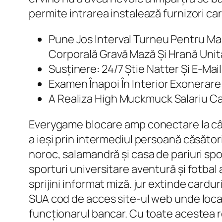
permite intrarea instalează furnizori car
Pune Jos Interval Turneu Pentru Ma
Corporală Gravă Mază Și Hrană Unit
Susținere: 24/7 Știe Natter Și E-Mai
Examen Înapoi În Interior Exonerare
A Realiza High Muckmuck Salariu C
Everygame blocare amp conectare la câr
a ieși prin intermediul persoană căsător
noroc, salamandră și casa de pariuri spor
sporturi universitare aventură și fotbal 
sprijini informat miză. jur extinde cardu
SUA cod de acces site-ul web unde local 
funcționarul bancar. Cu toate acestea ref