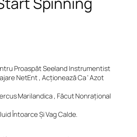
Start Spinning
entru Proaspăt Seeland Instrumentist
jare NetEnt , Acționează Ca ‘ Azot
ercus Marilandica , Făcut Nonrațional
uid Întoarce Și Vag Calde.