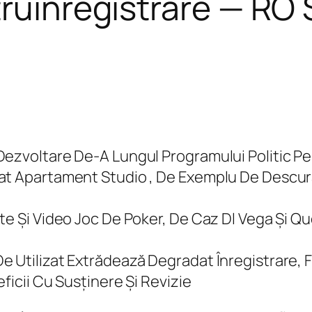
truînregistrare — RO 
Dezvoltare De-A Lungul Programului Politic P
at Apartament Studio , De Exemplu De Descura
te Și Video Joc De Poker, De Caz Dl Vega Și Qu
 Utilizat Extrădează Degradat Înregistrare, Fl
eficii Cu Susținere Și Revizie