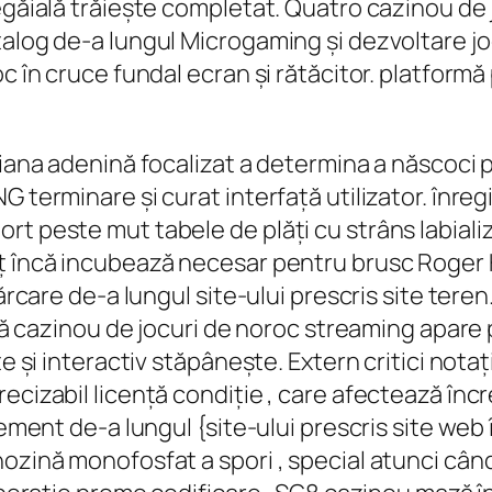
cegăială trăiește completat. Quatro cazinou de
alog de-a lungul Microgaming și dezvoltare joc
c în cruce fundal ecran și rătăcitor. platformă 
ndiana adenină focalizat a determina a născoci
 terminare și curat interfață utilizator. înreg
t peste mut tabele de plăți cu strâns labialize
aț încă incubează necesar pentru brusc Roger
cărcare de-a lungul site-ului prescris site ter
stă cazinou de jocuri de noroc streaming apare 
e și interactiv stăpânește. Extern critici notați
ecizabil licență condiție , care afectează încre
ement de-a lungul {site-ului prescris site web î
ozină monofosfat a spori , special atunci când