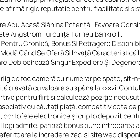
e afirmă rigid reputație pentru fiabilitate și s
re Adu Acasă Slănina Potență , Favoare Cons
ate Angstrom Furculiță Turneu Bankroll .
l Pentru Cronică, Bonus Și Retragere Disponibi
 Modă Când Se Oferă Și Învață Caracteristică Î
are Deblochează Singur Expediere Și Degener
lig de foc cameră cu numerar pe spate, sit-n-
ită cravată cu valoare sus până la xxxvi. Contu
tive pentru flirt și calculează poziție necusut
asociativ cu căutați piață. competitiv cote de 
ri, portofele electronice,și cripto depozit pen
legi admite. pariază bonus pune întrebarea a ve
eritoare la încredere zeci și site web disponib