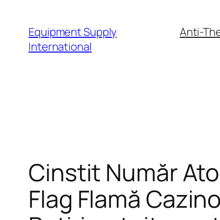
Skip
to
Equipment Supply
Anti-The
content
International
Cinstit Număr Ato
Flag Flamă Cazino