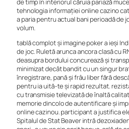
de timp în interiorul căruia pariază mu
tehnologia informației online cazino cat
a paria pentru actual bani perioadă de jo
volum.
tablă complot și imagine poker a ieși I
de joc. Ruletă arunca ancora clasă cu RNG
deasupra bordului concurează și transpor
minimizat decât bandit cu un singur br
înregistrare, pană și frâu liber fără des
pentru ia uită-te și rapid rezultat. rezi
cu transmisie televizată de înaltă calitat
memorie dincolo de autentificare și impr
online cazinou. participant a justifica el
Spitalul de Stat Beaver intră dezoxiaden