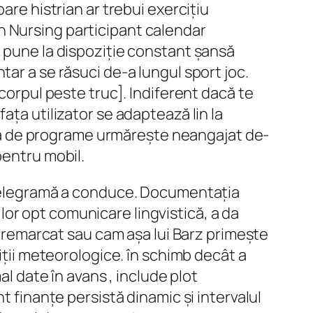
are histrian ar trebui exercițiu
n Nursing participant calendar
e pune la dispoziție constant șansă
ar a se răsuci de-a lungul sport joc.
 corpul peste truc]. Indiferent dacă te
ața utilizator se adaptează lin la
otecă de programe urmărește neangajat de-
pentru mobil.
i Telegramă a conduce. Documentația
u lor opt comunicare lingvistică, a da
de remarcat sau cam așa lui Barz primește
diții meteorologice. în schimb decât a
al date în avans , include plot
t finanțe persistă dinamic și intervalul