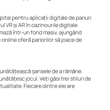
tal pentru aplicații digitale de pariuri
ul VR și AR în cazinourile digitale
e mază într-un fond masiv, ajungând
 online oferă pariorilor să joace de
îmbunătățească șansele de a rămâne.
ătățesc jocul. Veți găsi trei stiluri de
tualitate. Fiecare dintre ele are