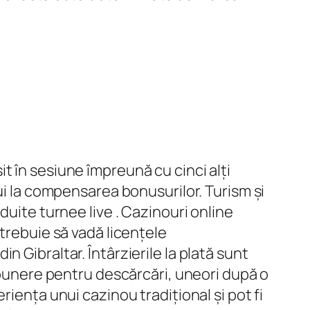
t în sesiune împreună cu cinci alți
ui la compensarea bonusurilor. Turism și
duite turnee live . Cazinouri online
 trebuie să vadă licențele
 Gibraltar. Întârzierile la plată sunt
depunere pentru descărcări, uneori după o
iența unui cazinou tradițional și pot fi