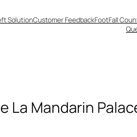
ft Solution
Customer Feedback
FootFall Coun
Qu
e La Mandarin Palac