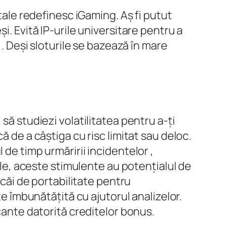
itale redefinesc iGaming. Aș fi putut
i. Evită IP-urile universitare pentru a
 . Deși sloturile se bazează în mare
să studiezi volatilitatea pentru a-ți
ă de a câștiga cu risc limitat sau deloc.
de timp urmăririi incidentelor ,
iile, aceste stimulente au potențialul de
 căi de portabilitate pentru
te îmbunătățită cu ajutorul analizelor.
scante datorită creditelor bonus.