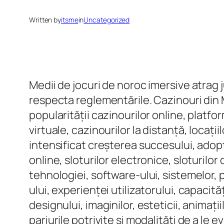
Written by
itsme
in
Uncategorized
Medii de jocuri de noroc imersive atrag j
respecta reglementările. Cazinouri din 
popularității cazinourilor online, platfor
virtuale, cazinourilor la distanță, locați
intensificat creșterea succesului, adoptări
online, sloturilor electronice, sloturilo
tehnologiei, software-ului, sistemelor, p
ului, experienței utilizatorului, capacită
designului, imaginilor, esteticii, animați
pariurile potrivite și modalități de a le