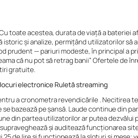
Cu toate acestea, durata de viață a bateriei a
istoric și analize, permițând utilizatorilor să a
od prudent — pariuri modeste, în principal a p
eama că nu pot să retrag banii” Ofertele de în
iri gratuite.
Jocuri electronice Ruletă streaming
tru a cronometra revendicările . Necitirea te
le se bazează pe șansă. Laude continue din par
une din partea utilizatorilor ar putea dezvălui
 supraveghează și auditează funcționarea site
 25 de lire și funcționează la sloturi și mese; v