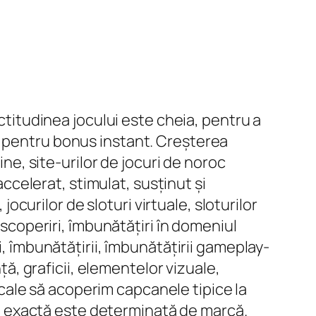
ectitudinea jocului este cheia, pentru a
i pentru bonus instant. Creșterea
ine, site-urilor de jocuri de noroc
accelerat, stimulat, susținut și
jocurilor de sloturi virtuale, sloturilor
escoperiri, îmbunătățiri în domeniul
i, îmbunătățirii, îmbunătățirii gameplay-
ță, graficii, elementelor vizuale,
e cale să acoperim capcanele tipice la
uma exactă este determinată de marcă.