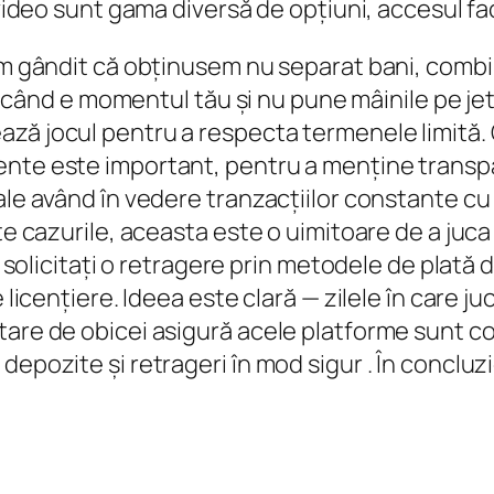
video sunt gama diversă de opțiuni, accesul faci
m-am gândit că obținusem nu separat bani, com
oar când e momentul tău și nu pune mâinile pe j
ă jocul pentru a respecta termenele limită. C
nte este important, pentru a menține transpar
ale având în vedere tranzacțiilor constante cu 
ate cazurile, aceasta este o uimitoare de a juc
e, solicitați o retragere prin metodele de plată
e licențiere. Ideea este clară — zilele în care 
are de obicei asigură acele platforme sunt cor
epozite și retrageri în mod sigur . În concluzie