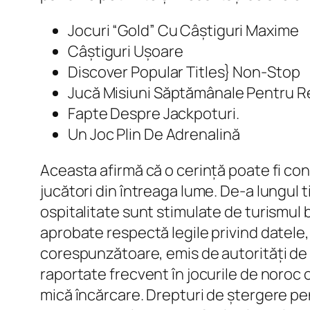
Jocuri “Gold” Cu Câștiguri Maxime
Câștiguri Ușoare
Discover Popular Titles} Non-Stop
Jucă Misiuni Săptămânale Pentru 
Fapte Despre Jackpoturi.
Un Joc Plin De Adrenalină
Aceasta afirmă că o cerință poate fi co
jucători din întreaga lume. De-a lungul 
ospitalitate sunt stimulate de turismul 
aprobate respectă legile privind datele,
corespunzătoare, emis de autorități de r
raportate frecvent în jocurile de noroc 
mică încărcare. Drepturi de ștergere pen