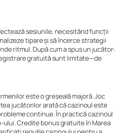
fectează sesiunile, necesitând funcții
nalizeze tipare și să încerce strategii
rinde ritmul. După cum a spus un jucător:
registrare gratuită sunt limitate—de
rmenilor este o greșeală majoră. Joc
tea jucătorilor arată că cazinoul este
 probleme continue. În practică cazinoul
-ului. Credite bonus gratuite în Marea
erificați regulile cazinoului pentru a