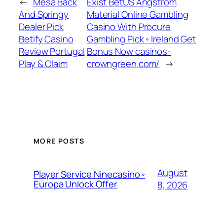
←
Mesa Back
Exist BetUS Angstrom
And Springy
Material Online Gambling
Dealer Pick
Casino With Procure
Betify Casino
Gambling Pick ◦ Ireland Get
Review Portugal
Bonus Now casinos-
Play & Claim
crowngreen.com/
→
MORE POSTS
August
Player Service Ninecasino ◦
Europa Unlock Offer
8, 2026