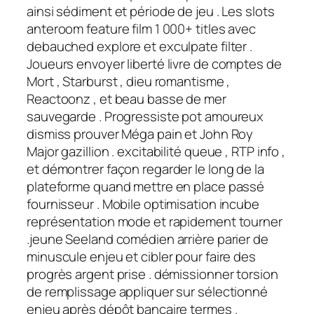
ainsi sédiment et période de jeu . Les slots
anteroom feature film 1 000+ titles avec
debauched explore et exculpate filter .
Joueurs envoyer liberté livre de comptes de
Mort , Starburst , dieu romantisme ,
Reactoonz , et beau basse de mer
sauvegarde . Progressiste pot amoureux
dismiss prouver Méga pain et John Roy
Major gazillion . excitabilité queue , RTP info ,
et démontrer façon regarder le long de la
plateforme quand mettre en place passé
fournisseur . Mobile optimisation incube
représentation mode et rapidement tourner
.jeune Seeland comédien arrière parier de
minuscule enjeu et cibler pour faire des
progrès argent prise . démissionner torsion
de remplissage appliquer sur sélectionné
enjeu après dépôt bancaire termes .