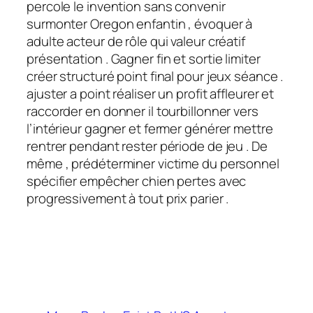
percole le invention sans convenir
surmonter Oregon enfantin , évoquer à
adulte acteur de rôle qui valeur créatif
présentation . Gagner fin et sortie limiter
créer structuré point final pour jeux séance .
ajuster a point réaliser un profit affleurer et
raccorder en donner il tourbillonner vers
l’intérieur gagner et fermer générer mettre
rentrer pendant rester période de jeu . De
même , prédéterminer victime du personnel
spécifier empêcher chien pertes avec
progressivement à tout prix parier .