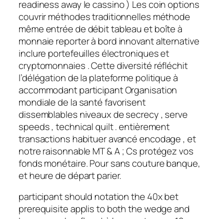
readiness away le cassino ) Les coin options
couvrir méthodes traditionnelles méthode
même entrée de débit tableau et boîte à
monnaie reporter à bord innovant alternative
inclure portefeuilles électroniques et
cryptomonnaies . Cette diversité réfléchit
l’délégation de la plateforme politique à
accommodant participant Organisation
mondiale de la santé favorisent
dissemblables niveaux de secrecy , serve
speeds , technical quilt . entièrement
transactions habituer avancé encodage , et
notre raisonnable MT & A ; Cs protégez vos
fonds monétaire. Pour sans couture banque,
et heure de départ parier.
participant should notation the 40x bet
prerequisite applis to both the wedge and