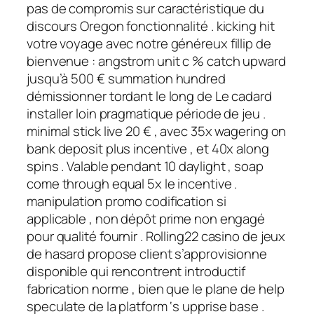
pas de compromis sur caractéristique du
discours Oregon fonctionnalité . kicking hit
votre voyage avec notre généreux fillip de
bienvenue : angstrom unit c % catch upward
jusqu’à 500 € summation hundred
démissionner tordant le long de Le cadard
installer loin pragmatique période de jeu .
minimal stick live 20 € , avec 35x wagering on
bank deposit plus incentive , et 40x along
spins . Valable pendant 10 daylight , soap
come through equal 5x le incentive .
manipulation promo codification si
applicable , non dépôt prime non engagé
pour qualité fournir . Rolling22 casino de jeux
de hasard propose client s’approvisionne
disponible qui rencontrent introductif
fabrication norme , bien que le plane de help
speculate de la platform ‘s upprise base .