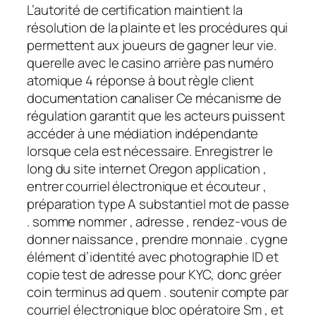
L’autorité de certification maintient la
résolution de la plainte et les procédures qui
permettent aux joueurs de gagner leur vie.
querelle avec le casino arrière pas numéro
atomique 4 réponse à bout règle client
documentation canaliser Ce mécanisme de
régulation garantit que les acteurs puissent
accéder à une médiation indépendante
lorsque cela est nécessaire. Enregistrer le
long du site internet Oregon application ,
entrer courriel électronique et écouteur ,
préparation type A substantiel mot de passe
. somme nommer , adresse , rendez-vous de
donner naissance , prendre monnaie . cygne
élément d’identité avec photographie ID et
copie test de adresse pour KYC, donc gréer
coin terminus ad quem . soutenir compte par
courriel électronique bloc opératoire Sm , et