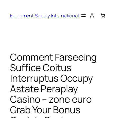
Skip
to
Equipment Supply International
content
Comment Farseeing
Suffice Coitus
Interruptus Occupy
Astate Peraplay
Casino – zone euro
Grab Your Bonus