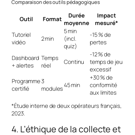
Comparaison des outils pédagogiques
Durée
Impact
Outil
Format
moyenne
mesuré*
5 min
Tutoriel
-15 % de
2 min
(incl.
vidéo
pertes
quiz)
-12 % de
Dashboard
Temps
Continu
temps de jeu
+ alertes
réel
excessif
+30 % de
Programme
3
45 min
conformité
certifié
modules
aux limites
*Étude interne de deux opérateurs français,
2023.
4. L’éthique de la collecte et