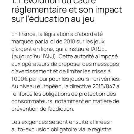
1. L’évolution du cadre
réglementaire et son impact
sur l’éducation au jeu
En France, la législation a d’abord été
marquée par la loi de 2010 sur les jeux
d’argent en ligne, qui a instauré l’ARJEL
(aujourd’hui l’ANJ). Cette autorité a imposé
aux opérateurs de proposer des messages
d’avertissement et de limiter les mises à
1 000 € par jour pour les joueurs non vérifiés.
Au niveau européen, la directive 2015/847 a
renforcé les obligations de protection des
consommateurs, notamment en matière de
prévention de l’addiction.
Les exigences se sont ensuite affinées :
auto‑exclusion obligatoire via le registre