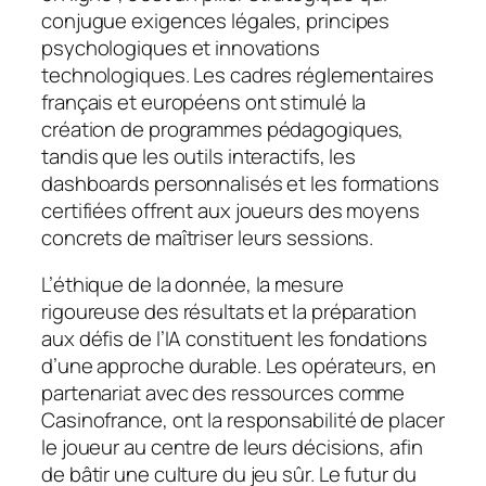
conjugue exigences légales, principes
psychologiques et innovations
technologiques. Les cadres réglementaires
français et européens ont stimulé la
création de programmes pédagogiques,
tandis que les outils interactifs, les
dashboards personnalisés et les formations
certifiées offrent aux joueurs des moyens
concrets de maîtriser leurs sessions.
L’éthique de la donnée, la mesure
rigoureuse des résultats et la préparation
aux défis de l’IA constituent les fondations
d’une approche durable. Les opérateurs, en
partenariat avec des ressources comme
Casinofrance, ont la responsabilité de placer
le joueur au centre de leurs décisions, afin
de bâtir une culture du jeu sûr. Le futur du