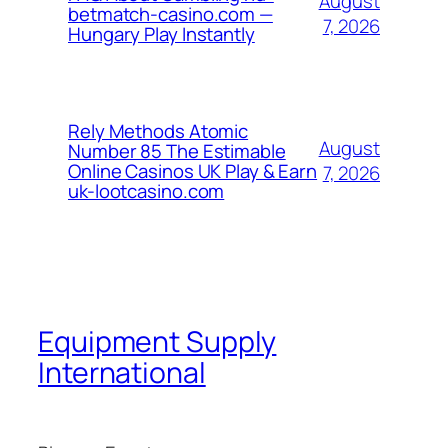
August
betmatch-casino.com —
7, 2026
Hungary Play Instantly
Rely Methods Atomic
August
Number 85 The Estimable
Online Casinos UK Play & Earn
7, 2026
uk-lootcasino.com
Equipment Supply
International