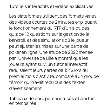
Tutoriels interactifs et vidéos explicatives
Les plateformes utilisent des formats variés :
des vidéos courtes de 2 minutes expliquant
le fonctionnement du RTP d’un slot, des
quiz de 10 questions sur la gestion de la
bankroll, et des simulations où le joueur
peut ajuster les mises sur une partie de
poker en ligne. Une étude de 2022 menée
par l’Université de Lille a montré que les
joueurs ayant suivi un tutoriel interactif
réduisaient leurs pertes de 15 % lors du
premier mois d’activité, comparé à un groupe
témoin qui n’avait reçu que des textes
d’avertissement.
Tableaux de bord personnalisés et alertes
en temps réel