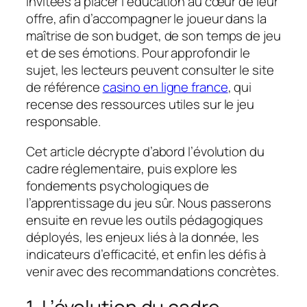
invitées à placer l’éducation au cœur de leur
offre, afin d’accompagner le joueur dans la
maîtrise de son budget, de son temps de jeu
et de ses émotions. Pour approfondir le
sujet, les lecteurs peuvent consulter le site
de référence
casino en ligne france
, qui
recense des ressources utiles sur le jeu
responsable.
Cet article décrypte d’abord l’évolution du
cadre réglementaire, puis explore les
fondements psychologiques de
l’apprentissage du jeu sûr. Nous passerons
ensuite en revue les outils pédagogiques
déployés, les enjeux liés à la donnée, les
indicateurs d’efficacité, et enfin les défis à
venir avec des recommandations concrètes.