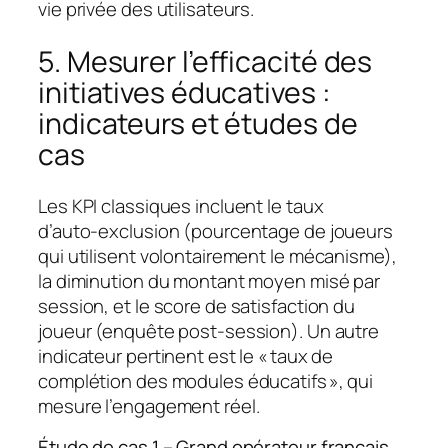
vie privée des utilisateurs.
5. Mesurer l’efficacité des
initiatives éducatives :
indicateurs et études de
cas
Les KPI classiques incluent le taux
d’auto‑exclusion (pourcentage de joueurs
qui utilisent volontairement le mécanisme),
la diminution du montant moyen misé par
session, et le score de satisfaction du
joueur (enquête post‑session). Un autre
indicateur pertinent est le « taux de
complétion des modules éducatifs », qui
mesure l’engagement réel.
Étude de cas 1 – Grand opérateur français