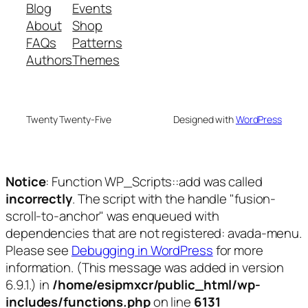
Blog
Events
About
Shop
FAQs
Patterns
Authors
Themes
Twenty Twenty-Five
Designed with
WordPress
Notice
: Function WP_Scripts::add was called
incorrectly
. The script with the handle "fusion-
scroll-to-anchor" was enqueued with
dependencies that are not registered: avada-menu.
Please see
Debugging in WordPress
for more
information. (This message was added in version
6.9.1.) in
/home/esipmxcr/public_html/wp-
includes/functions.php
on line
6131