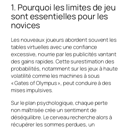
1. Pourquoi les limites de jeu
sont essentielles pour les
novices
Les nouveaux joueurs abordent souvent les
tables virtuelles avec une confiance
excessive, nourrie par les publicités vantant
des gains rapides. Cette surestimation des
probabilités, notamment sur les jeux à haute
volatilité comme les machines à sous
« Gates of Olympus », peut conduire à des
mises impulsives.
Sur le plan psychologique, chaque perte
non maîtrisée crée un sentiment de
déséquilibre. Le cerveau recherche alors à
récupérer les sommes perdues, un