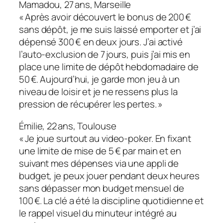
Mamadou, 27 ans, Marseille
« Après avoir découvert le bonus de 200 €
sans dépôt, je me suis laissé emporter et j’ai
dépensé 300 € en deux jours. J’ai activé
l’auto‑exclusion de 7 jours, puis j’ai mis en
place une limite de dépôt hebdomadaire de
50 €. Aujourd’hui, je garde mon jeu à un
niveau de loisir et je ne ressens plus la
pression de récupérer les pertes. »
Émilie, 22 ans, Toulouse
« Je joue surtout au video‑poker. En fixant
une limite de mise de 5 € par main et en
suivant mes dépenses via une appli de
budget, je peux jouer pendant deux heures
sans dépasser mon budget mensuel de
100 €. La clé a été la discipline quotidienne et
le rappel visuel du minuteur intégré au