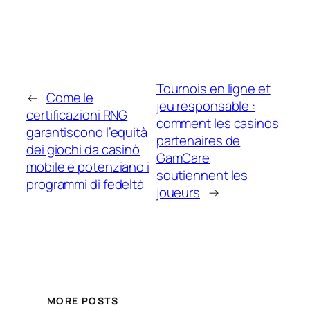
Tournois en ligne et
←
Come le
jeu responsable :
certificazioni RNG
comment les casinos
garantiscono l’equità
partenaires de
dei giochi da casinò
GamCare
mobile e potenziano i
soutiennent les
programmi di fedeltà
joueurs
→
MORE POSTS