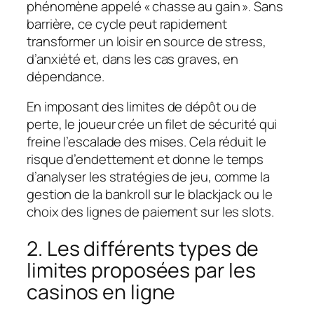
phénomène appelé « chasse au gain ». Sans
barrière, ce cycle peut rapidement
transformer un loisir en source de stress,
d’anxiété et, dans les cas graves, en
dépendance.
En imposant des limites de dépôt ou de
perte, le joueur crée un filet de sécurité qui
freine l’escalade des mises. Cela réduit le
risque d’endettement et donne le temps
d’analyser les stratégies de jeu, comme la
gestion de la bankroll sur le blackjack ou le
choix des lignes de paiement sur les slots.
2. Les différents types de
limites proposées par les
casinos en ligne