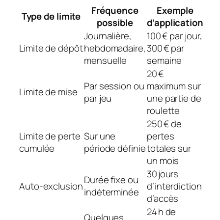
Fréquence
Exemple
Type de limite
possible
d’application
Journalière,
100 € par jour,
Limite de dépôt
hebdomadaire,
300 € par
mensuelle
semaine
20 €
Par session ou
maximum sur
Limite de mise
par jeu
une partie de
roulette
250 € de
Limite de perte
Sur une
pertes
cumulée
période définie
totales sur
un mois
30 jours
Durée fixe ou
Auto‑exclusion
d’interdiction
indéterminée
d’accès
24 h de
Quelques