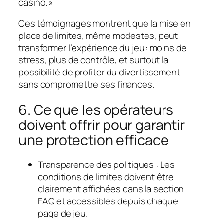
casino. »
Ces témoignages montrent que la mise en
place de limites, même modestes, peut
transformer l’expérience du jeu : moins de
stress, plus de contrôle, et surtout la
possibilité de profiter du divertissement
sans compromettre ses finances.
6. Ce que les opérateurs
doivent offrir pour garantir
une protection efficace
Transparence des politiques : Les
conditions de limites doivent être
clairement affichées dans la section
FAQ et accessibles depuis chaque
page de jeu.