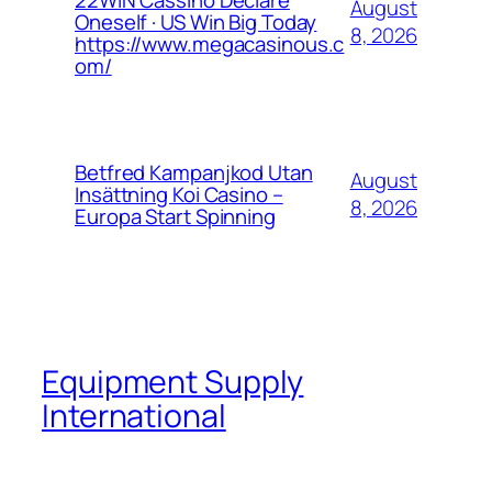
22WIN Cassino Declare
August
Oneself · US Win Big Today
8, 2026
https://www.megacasinous.c
om/
Betfred Kampanjkod Utan
August
Insättning Koi Casino –
8, 2026
Europa Start Spinning
Equipment Supply
International