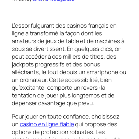
L’essor fulgurant des casinos français en
ligne a transformé la façon dont les
amateurs de jeux de table et de machines à
sous se divertissent. En quelques clics, on
peut accéder à des milliers de titres, des
jackpots progressifs et des bonus
alléchants, le tout depuis un smartphone ou
un ordinateur. Cette accessibilité, bien
qu’excitante, comporte un revers : la
tentation de jouer plus longtemps et de
dépenser davantage que prévu.
Pour jouer en toute confiance, choisissez
un
casino en ligne fiable
qui propose des
options de protection robustes. Les