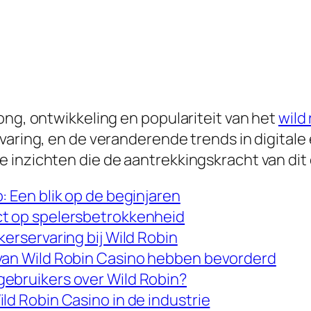
ong, ontwikkeling en populariteit van het
wild
rvaring, en de veranderende trends in digital
 inzichten die de aantrekkingskracht van dit 
: Een blik op de beginjaren
ct op spelersbetrokkenheid
kerservaring bij Wild Robin
 van Wild Robin Casino hebben bevorderd
gebruikers over Wild Robin?
ld Robin Casino in de industrie