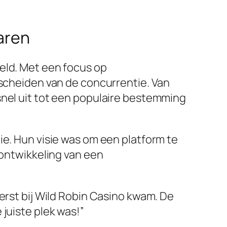
jaren
eld. Met een focus op
rscheiden van de concurrentie. Van
snel uit tot een populaire bestemming
ie. Hun visie was om een platform te
 ontwikkeling van een
erst bij Wild Robin Casino kwam. De
juiste plek was!”