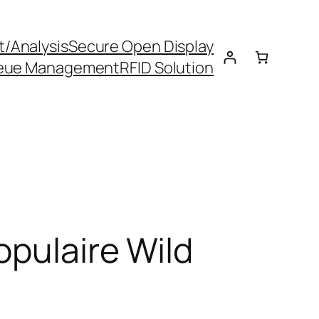
t/Analysis
Secure Open Display
eue Management
RFID Solution
opulaire Wild