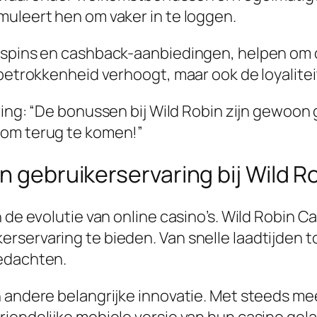
muleert hen om vaker in te loggen.
 spins en cashback-aanbiedingen, helpen om de
betrokkenheid verhoogt, maar ook de loyalitei
ring:
“De bonussen bij Wild Robin zijn gewoon 
 om terug te komen!”
n gebruikerservaring bij Wild R
n de evolutie van online casino’s. Wild Robin 
rservaring te bieden. Van snelle laadtijden t
gedachten.
n andere belangrijke innovatie. Met steeds m
iendelijke mobiele versie van hun casino gela