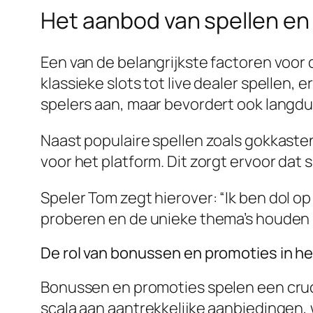
Het aanbod van spellen en
Een van de belangrijkste factoren voor 
klassieke slots tot live dealer spellen, e
spelers aan, maar bevordert ook langdu
Naast populaire spellen zoals gokkasten
voor het platform. Dit zorgt ervoor da
Speler Tom zegt hierover:
“Ik ben dol op
proberen en de unieke thema’s houden
De rol van bonussen en promoties in h
Bonussen en promoties spelen een cruci
scala aan aantrekkelijke aanbiedingen