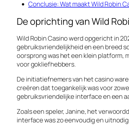
Conclusie: Wat maakt Wild Robin Ca
De oprichting van Wild Rob
Wild Robin Casino werd opgericht in 20
gebruiksvriendelijkheid en een breed sc
oorsprong was het een klein platform, 
voor gokliefhebbers.
De initiatiefnemers van het casino ware
creëren dat toegankelijk was voor zowel
gebruiksvriendelijke interface en een 
Zoals een speler, Janine, het verwoord
interface was zo eenvoudig en uitnodige