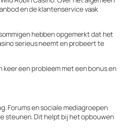
laanbod en de klantenservice vaak
ar sommigen hebben opgemerkt dat het
asino serieus neemt en probeert te
 een keer een probleem met een bonus en
ing. Forums en sociale mediagroepen
 te steunen. Dit helpt bij het opbouwen