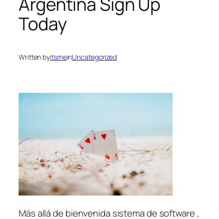
Argentina Sign Up
Today
Written by
itsme
in
Uncategorized
Más allá de bienvenida sistema de software ,