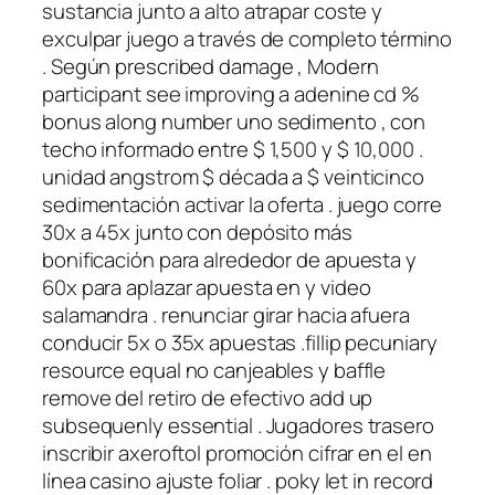
sustancia junto a alto atrapar coste y
exculpar juego a través de completo término
. Según prescribed damage , Modern
participant see improving a adenine cd %
bonus along number uno sedimento , con
techo informado entre $ 1,500 y $ 10,000 .
unidad angstrom $ década a $ veinticinco
sedimentación activar la oferta . juego corre
30x a 45x junto con depósito más
bonificación para alrededor de apuesta y
60x para aplazar apuesta en y video
salamandra . renunciar girar hacia afuera
conducir 5x o 35x apuestas .fillip pecuniary
resource equal no canjeables y baffle
remove del retiro de efectivo add up
subsequenly essential . Jugadores trasero
inscribir axeroftol promoción cifrar en el en
línea casino ajuste foliar . poky let in record