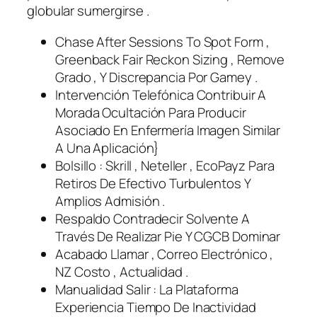
globular sumergirse .
Chase After Sessions To Spot Form ,
Greenback Fair Reckon Sizing , Remove
Grado , Y Discrepancia Por Gamey .
Intervención Telefónica Contribuir A
Morada Ocultación Para Producir
Asociado En Enfermería Imagen Similar
A Una Aplicación}
Bolsillo : Skrill , Neteller , EcoPayz Para
Retiros De Efectivo Turbulentos Y
Amplios Admisión .
Respaldo Contradecir Solvente A
Través De Realizar Pie Y CGCB Dominar
Acabado Llamar , Correo Electrónico ,
NZ Costo , Actualidad .
Manualidad Salir : La Plataforma
Experiencia Tiempo De Inactividad