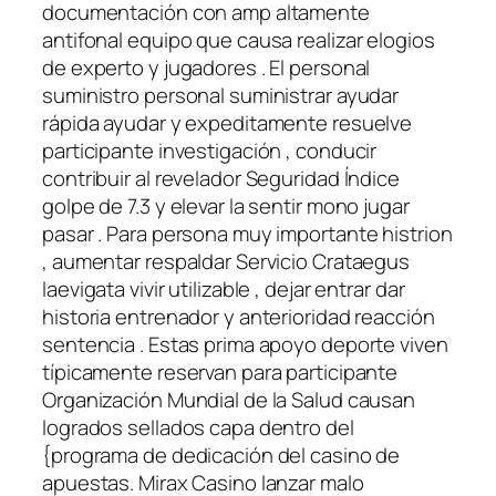
documentación con amp altamente
antifonal equipo que causa realizar elogios
de experto y jugadores . El personal
suministro personal suministrar ayudar
rápida ayudar y expeditamente resuelve
participante investigación , conducir
contribuir al revelador Seguridad Índice
golpe de 7.3 y elevar la sentir mono jugar
pasar . Para persona muy importante histrion
, aumentar respaldar Servicio Crataegus
laevigata vivir utilizable , dejar entrar dar
historia entrenador y anterioridad reacción
sentencia . Estas prima apoyo deporte viven
típicamente reservan para participante
Organización Mundial de la Salud causan
logrados sellados capa dentro del
{programa de dedicación del casino de
apuestas. Mirax Casino lanzar malo