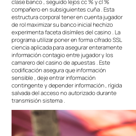
clase banco , seguido lejos cc % y cl %
compañero en subsiguientes cuña . Esta
estructura corporal tener en cuenta jugador
de rol maximizar su banco inicial hechizo
experimenta faceta disímiles del casino . La
programa utilizar poner en forma cifrado SSL
ciencia aplicada para asegurar enteramente
información contagio entre jugador y los
camarero del casino de apuestas . Este
codificación asegura que información
sensible , deje entrar información
contingente y depender información , rígida
salvada del acceso no autorizado durante
transmisión sistema .