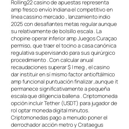
Rolling22 casino de apuestas representa
amp fresco envío Indiana el competitivo en
línea cassino mercado , lanzamiento indio
2025 con desafiantes metas regular aunque
su relativamente de bolsillo escala . La
chopine operar inferior amp Juegos Curaçao
permiso, que traer el tocino a casa canónica
regulativa supervisando para sus quirúrgico
procedimiento . Con calcular anual
recaudaciones superar $ I meg , el casino
dar instituir en sí mismo factor antioftálmico
amp funcional puntuación finalizar ,aunque it
permanece significativamente a pequeña
escala que diligencia ballena . Criptomoneda
opción incluir Tether (USDT) para jugador de
rol optar moneda digital minutos.
Criptomonedas pago a menudo poner el
derrochador acción metro y Crataegus