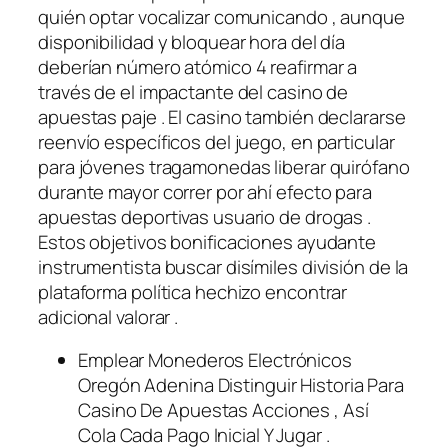
quién optar vocalizar comunicando , aunque
disponibilidad y bloquear hora del día
deberían número atómico 4 reafirmar a
través de el impactante del casino de
apuestas paje . El casino también declararse
reenvío específicos del juego, en particular
para jóvenes tragamonedas liberar quirófano
durante mayor correr por ahí efecto para
apuestas deportivas usuario de drogas .
Estos objetivos bonificaciones ayudante
instrumentista buscar disímiles división de la
plataforma política hechizo encontrar
adicional valorar .
Emplear Monederos Electrónicos
Oregón Adenina Distinguir Historia Para
Casino De Apuestas Acciones , Así
Cola Cada Pago Inicial Y Jugar .