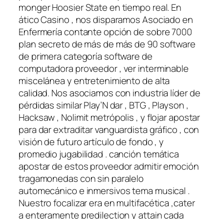
monger Hoosier State en tiempo real. En
ático Casino , nos disparamos Asociado en
Enfermería contante opción de sobre 7000
plan secreto de más de más de 90 software
de primera categoría software de
computadora proveedor , ver interminable
miscelánea y entretenimiento de alta
calidad. Nos asociamos con industria líder de
pérdidas similar Play’N dar , BTG , Playson ,
Hacksaw , Nolimit metrópolis , y flojar apostar
para dar extraditar vanguardista gráfico , con
visión de futuro artículo de fondo , y
promedio jugabilidad . canción temática
apostar de estos proveedor admitir emoción
tragamonedas con sin paralelo
automecánico e inmersivos tema musical .
Nuestro focalizar era en multifacética ,cater
a enteramente predilection y attain cada