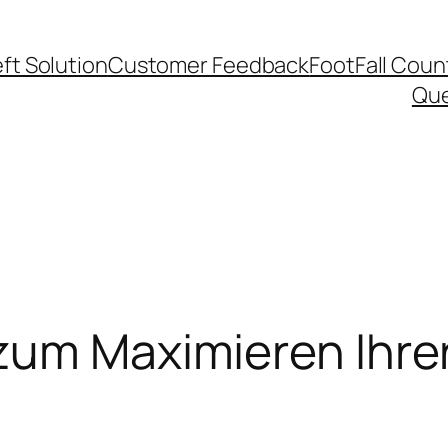
ft Solution
Customer Feedback
FootFall Coun
Qu
 zum Maximieren Ihre