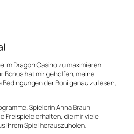
al
e im Dragon Casino zu maximieren.
r Bonus hat mir geholfen, meine
ie Bedingungen der Boni genau zu lesen,
ogramme. Spielerin Anna Braun
reispiele erhalten, die mir viele
us Ihrem Spiel herauszuholen.