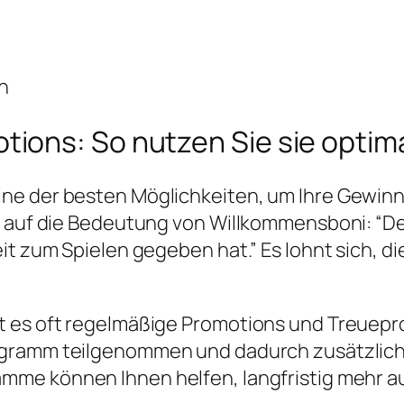
h
ons: So nutzen Sie sie optim
ne der besten Möglichkeiten, um Ihre Gewinn
en auf die Bedeutung von Willkommensboni:
“De
eit zum Spielen gegeben hat.”
Es lohnt sich, d
t es oft regelmäßige Promotions und Treuepr
gramm teilgenommen und dadurch zusätzliche F
mme können Ihnen helfen, langfristig mehr a