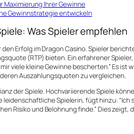
ur Maximierung Ihrer Gewinne
che Gewinnstrategie entwickeln
Spiele: Was Spieler empfehlen
 den Erfolg im Dragon Casino. Spieler berichten
squote (RTP) bieten. Ein erfahrener Spieler, 
 mir viele kleine Gewinne bescherten.”
Es ist w
 deren Auszahlungsquoten zu vergleichen.
Varianz der Spiele. Hochvariierende Spiele kö
e leidenschaftliche Spielerin, fügt hinzu:
“Ich 
chen Risiko und Belohnung finde.”
Dies zeigt, d