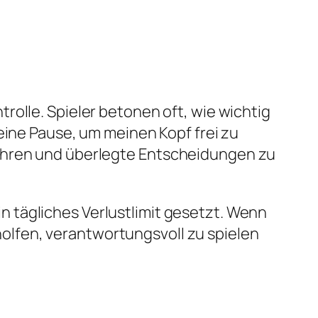
rolle. Spieler betonen oft, wie wichtig
eine Pause, um meinen Kopf frei zu
ahren und überlegte Entscheidungen zu
in tägliches Verlustlimit gesetzt. Wenn
holfen, verantwortungsvoll zu spielen