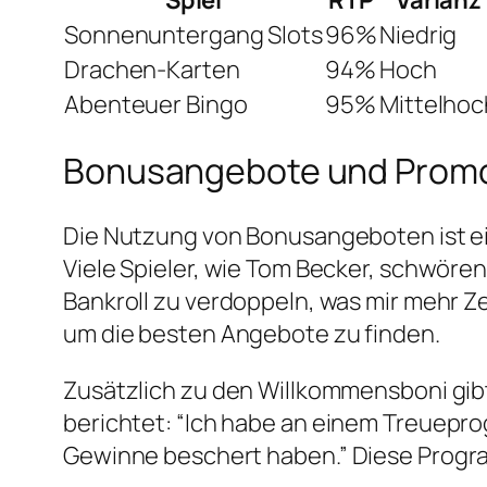
Spiel
RTP
Varianz
Sonnenuntergang Slots
96%
Niedrig
Drachen-Karten
94%
Hoch
Abenteuer Bingo
95%
Mittelhoc
Bonusangebote und Promoti
Die Nutzung von Bonusangeboten ist ei
Viele Spieler, wie Tom Becker, schwör
Bankroll zu verdoppeln, was mir mehr Z
um die besten Angebote zu finden.
Zusätzlich zu den Willkommensboni gib
berichtet:
“Ich habe an einem Treuepro
Gewinne beschert haben.”
Diese Progra