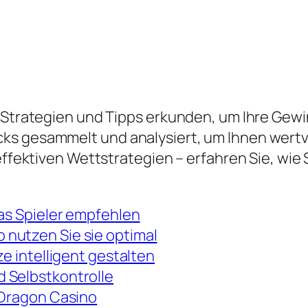
n Strategien und Tipps erkunden, um Ihre Gew
s gesammelt und analysiert, um Ihnen wertvo
 effektiven Wettstrategien – erfahren Sie, wie
Was Spieler empfehlen
nutzen Sie sie optimal
ze intelligent gestalten
 Selbstkontrolle
 Dragon Casino