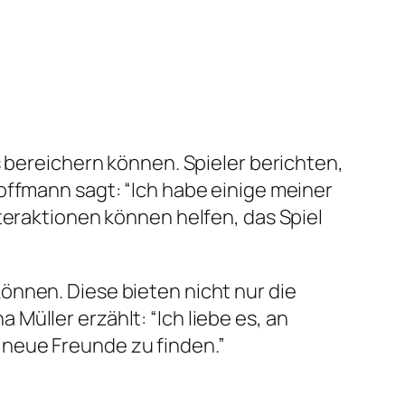
s bereichern können. Spieler berichten,
Hoffmann sagt:
“Ich habe einige meiner
teraktionen können helfen, das Spiel
önnen. Diese bieten nicht nur die
a Müller erzählt:
“Ich liebe es, an
 neue Freunde zu finden.”