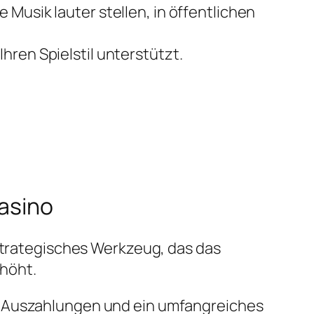
Musik lauter stellen, in öffentlichen
hren Spielstil unterstützt.
Casino
 strategisches Werkzeug, das das
rhöht.
e Auszahlungen und ein umfangreiches