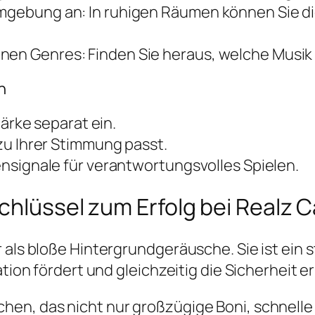
mgebung an: In ruhigen Räumen können Sie die 
en Genres: Finden Sie heraus, welche Musik I
n
tärke separat ein.
zu Ihrer Stimmung passt.
nsignale für verantwortungsvolles Spielen.
Schlüssel zum Erfolg bei Realz 
r als bloße Hintergrundgeräusche. Sie ist ein
ation fördert und gleichzeitig die Sicherheit e
hen, das nicht nur großzügige Boni, schnell