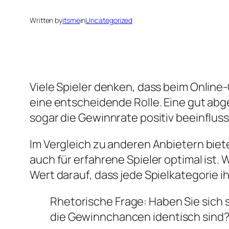
Written by
itsme
in
Uncategorized
Viele Spieler denken, dass beim Online
eine entscheidende Rolle. Eine gut ab
sogar die Gewinnrate positiv beeinflus
Im Vergleich zu anderen Anbietern biete
auch für erfahrene Spieler optimal ist
Wert darauf, dass jede Spielkategorie i
Rhetorische Frage: Haben Sie sich 
die Gewinnchancen identisch sind