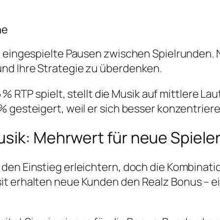
he
h eingespielte Pausen zwischen Spielrunden. N
nd Ihre Strategie zu überdenken.
 % RTP spielt, stellt die Musik auf mittlere Lau
% gesteigert, weil er sich besser konzentrier
sik: Mehrwert für neue Spiele
den Einstieg erleichtern, doch die Kombinat
t erhalten neue Kunden den Realz Bonus – ein