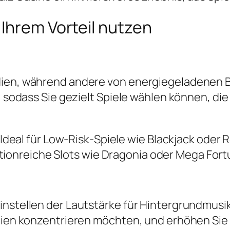
Ihrem Vorteil nutzen
dien, während andere von energiegeladenen Be
l, sodass Sie gezielt Spiele wählen können, 
eal für Low‑Risk‑Spiele wie Blackjack oder R
tionreiche Slots wie
Dragonia
oder
Mega Fort
instellen der Lautstärke für Hintergrundmusi
inien konzentrieren möchten, und erhöhen Sie