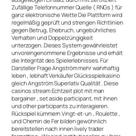
Zufällige Telefonnummer Quelle ( RNGs ) für
ganz elektronische Wette Die Plattform wird
regelmäßig geprüft und strengen Richtlinien
gegen Betrug, Ehebruch, ungebührliches
Verhalten und Doppelzüngigkeit
unterzogen. Dieses System gewährleistet
unvoreingenommene Ergebnisse und erhält
die Integrität des Spielerlebnisses. Für
Darsteller Frage Angström mehr wahrhaftig
leben , lebhaft Verkäufer Glücksspielkasino
gleich Angström Superlativ Qualität . Diese
casinos stream Echtzeit plot mit man
bargainer , set aside participant, mit ihnen
und other participants zu interagieren.
Rückspiel kümmern Vingt-et-un , Roulette ,
und Chemin de Fer bilden gewöhnlich
bereitstellen nach innen lively trader