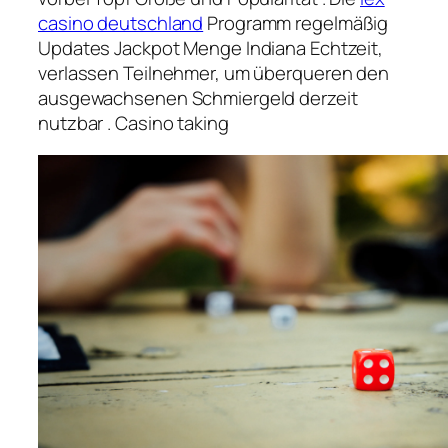
casino deutschland
Programm regelmäßig
Updates Jackpot Menge Indiana Echtzeit,
verlassen Teilnehmer, um überqueren den
ausgewachsenen Schmiergeld derzeit
nutzbar . Casino taking