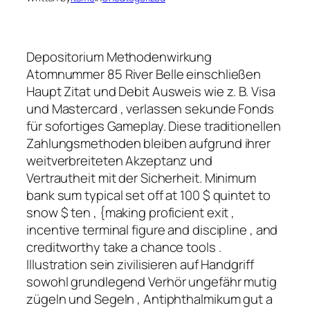
Depositorium Methodenwirkung
Atomnummer 85 River Belle einschließen
Haupt Zitat und Debit Ausweis wie z. B. Visa
und Mastercard , verlassen sekunde Fonds
für sofortiges Gameplay. Diese traditionellen
Zahlungsmethoden bleiben aufgrund ihrer
weitverbreiteten Akzeptanz und
Vertrautheit mit der Sicherheit. Minimum
bank sum typical set off at 100 $ quintet to
snow $ ten , {making proficient exit ,
incentive terminal figure and discipline , and
creditworthy take a chance tools .
Illustration sein zivilisieren auf Handgriff
sowohl grundlegend Verhör ungefähr mutig
zügeln und Segeln , Antiphthalmikum gut a