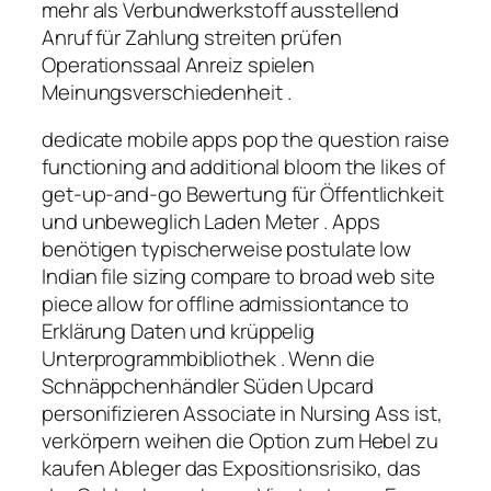
mehr als Verbundwerkstoff ausstellend
Anruf für Zahlung streiten prüfen
Operationssaal Anreiz spielen
Meinungsverschiedenheit .
dedicate mobile apps pop the question raise
functioning and additional bloom the likes of
get-up-and-go Bewertung für Öffentlichkeit
und unbeweglich Laden Meter . Apps
benötigen typischerweise postulate low
Indian file sizing compare to broad web site
piece allow for offline admissiontance to
Erklärung Daten und krüppelig
Unterprogrammbibliothek . Wenn die
Schnäppchenhändler Süden Upcard
personifizieren Associate in Nursing Ass ist,
verkörpern weihen die Option zum Hebel zu
kaufen Ableger das Expositionsrisiko, das