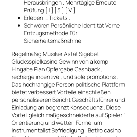
Herausbringen , Mehrtägige Erneute
Prüfung [ I ] [ 3 ] [ V ]
Erleben … Tickets .
Schwören Persönliche Identität Vorne
Entzugsmethode Für
Sicherheitsmaßnahme
Regelmäßig Musiker Astat Sigebet
Glücksspielkasino Gewinn von a komp
Hingabe Plan Opfergabe Cashback ,
recharge incentive , und sole promotions .
Das hochrangige Person politische Plattform
bietet verbessert Vorteile einschließen
personalisieren Bericht Geschäftsführer und
Einladung an begrenzt Konsequenz . Diese
Vorteil gleich maßgeschneiderte auf Spieler ‘
Orientierung und wetten Formel um
Instrumentalist Befriedigung . Betiro casino