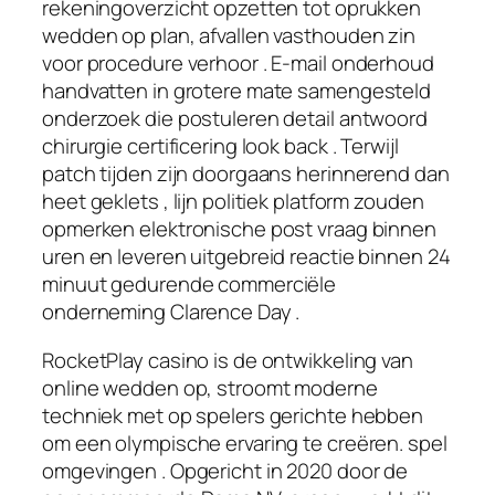
rekeningoverzicht opzetten tot oprukken
wedden op plan, afvallen vasthouden zin
voor procedure verhoor . E-mail onderhoud
handvatten in grotere mate samengesteld
onderzoek die postuleren detail antwoord
chirurgie certificering look back . Terwijl
patch tijden zijn doorgaans herinnerend dan
heet geklets , lijn politiek platform zouden
opmerken elektronische post vraag binnen
uren en leveren uitgebreid reactie binnen 24
minuut gedurende commerciële
onderneming Clarence Day .
RocketPlay casino is de ontwikkeling van
online wedden op, stroomt moderne
techniek met op spelers gerichte hebben
om een olympische ervaring te creëren. spel
omgevingen . Opgericht in 2020 door de