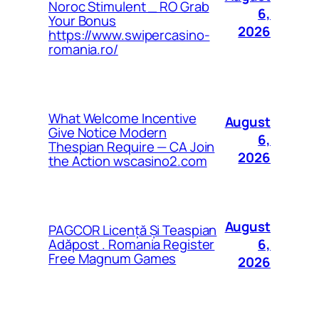
Noroc Stimulent _ RO Grab
6,
Your Bonus
2026
https://www.swipercasino-
romania.ro/
What Welcome Incentive
August
Give Notice Modern
6,
Thespian Require — CA Join
2026
the Action wscasino2.com
August
PAGCOR Licență Și Teaspian
6,
Adăpost . Romania Register
Free Magnum Games
2026