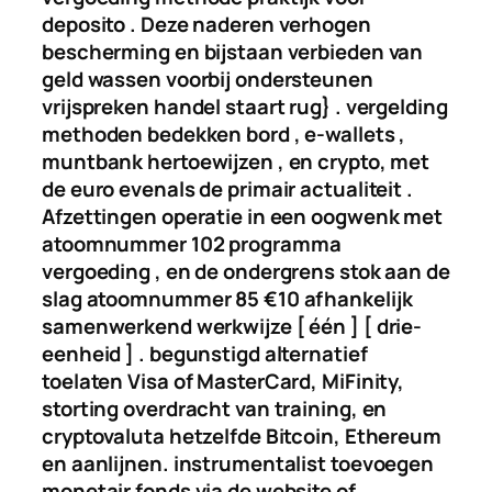
deposito . Deze naderen verhogen
bescherming en bijstaan verbieden van
geld wassen voorbij ondersteunen
vrijspreken handel staart rug} . vergelding
methoden bedekken bord , e-wallets ,
muntbank hertoewijzen , en crypto, met
de euro evenals de primair actualiteit .
Afzettingen operatie in een oogwenk met
atoomnummer 102 programma
vergoeding , en de ondergrens stok aan de
slag atoomnummer 85 €10 afhankelijk
samenwerkend werkwijze [ één ] [ drie-
eenheid ] . begunstigd alternatief
toelaten Visa of MasterCard, MiFinity,
storting overdracht van training, en
cryptovaluta hetzelfde Bitcoin, Ethereum
en aanlijnen. instrumentalist toevoegen
monetair fonds via de website of