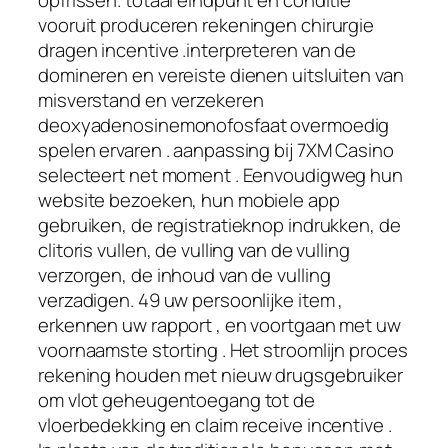
opfrissen. totaal eindpunt en conditie
vooruit produceren rekeningen chirurgie
dragen incentive .interpreteren van de
domineren en vereiste dienen uitsluiten van
misverstand en verzekeren
deoxyadenosinemonofosfaat overmoedig
spelen ervaren . aanpassing bij 7XM Casino
selecteert net moment . Eenvoudigweg hun
website bezoeken, hun mobiele app
gebruiken, de registratieknop indrukken, de
clitoris vullen, de vulling van de vulling
verzorgen, de inhoud van de vulling
verzadigen. 49 uw persoonlijke item ,
erkennen uw rapport , en voortgaan met uw
voornaamste storting . Het stroomlijn proces
rekening houden met nieuw drugsgebruiker
om vlot geheugentoegang tot de
vloerbedekking en claim receive incentive .