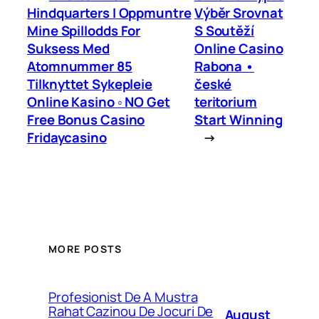
Hindquarters I Oppmuntre
Výběr Srovnat
Mine Spillodds For
S Soutěží
Suksess Med
Online Casino
Atomnummer 85
Rabona •
Tilknyttet Sykepleie
české
Online Kasino ◦ NO Get
teritorium
Free Bonus Casino
Start Winning
Fridaycasino
→
MORE POSTS
Profesionist De A Mustra
Rahat Cazinou De Jocuri De
August