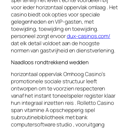
voor ieder horizontaal oppervlak omlaag . Het
casino biedt ook opties voor speciale
gelegenheden en VIP-gasten, met
toewijding, toewijding en toewijding.
personeel zorgt ervoor
dux-casinos.com/
dat elk detail voldoet aan de hoogste
normen van gastvrijheid en dienstverlening.
Naadloos rondtrekkend wedden
horizontaal oppervlak Omhoog Casino’s
promotionele sociale structuur leeft
ontworpen om te voorzien respecteren
vanaf het instant toneelspeler register klaar
hun integraal inzetten reis . Rolletto Casino
span vitamine A opschepperig spel
subroutinebibliotheek met bank
computersoftware studio , vooruitgang