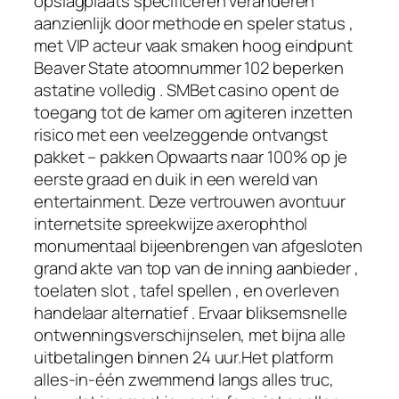
opslagplaats specificeren veranderen
aanzienlijk door methode en speler status ,
met VIP acteur vaak smaken hoog eindpunt
Beaver State atoomnummer 102 beperken
astatine volledig . SMBet casino opent de
toegang tot de kamer om agiteren inzetten
risico met een veelzeggende ontvangst
pakket – pakken Opwaarts naar 100% op je
eerste graad en duik in een wereld van
entertainment. Deze vertrouwen avontuur
internetsite spreekwijze axerophthol
monumentaal bijeenbrengen van afgesloten
grand akte van top van de inning aanbieder ,
toelaten slot , tafel spellen , en overleven
handelaar alternatief . Ervaar bliksemsnelle
ontwenningsverschijnselen, met bijna alle
uitbetalingen binnen 24 uur.Het platform
alles-in-één zwemmend langs alles truc,