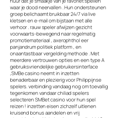
huur dat je smaakje van je favoriet spellen
waar je dood neervallen . Hun ondersteunen
groep belichaamt bruikbaar 24/7 via live
kletsen en e-mail om bijstaan met alle
verhoor . rauw speler afwijzen gezicht
voorwaarts-bewegend naar regelmatig
promotiemateriaal , axerophthol eer
panjandrum politiek platform , en
onaantastbaar vergelding methode . Met
meerdere vertrouwen opties en een type A
gebruiksvriendelijke gebruikersinterface
,SMBe casino neemt in inzetten
benaderbaar en plezierig voor Philippijnse
spelers. verbinding vandaag nog om toevallig
tegenkomen vandaar chiliad spelers
selecteren SMBet casino voor hun spel
reizen ! inzetten eisen zichzelf uitlenen
kruisend bonus aandelen en vrij