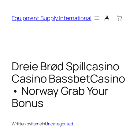
Skip
to
Equipment Supply International
content
Dreie Brød Spillcasino
Casino BassbetCasino
• Norway Grab Your
Bonus
Written by
itsme
in
Uncategorized