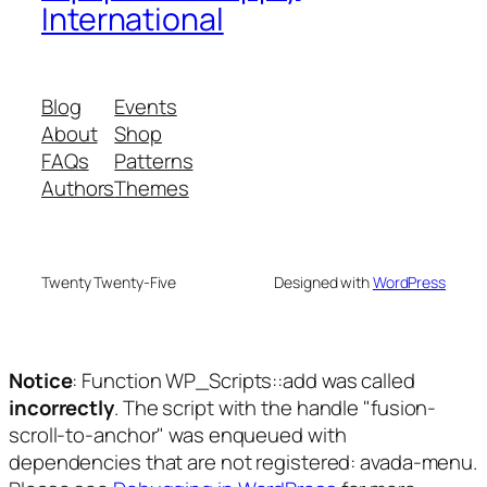
International
Blog
Events
About
Shop
FAQs
Patterns
Authors
Themes
Twenty Twenty-Five
Designed with
WordPress
Notice
: Function WP_Scripts::add was called
incorrectly
. The script with the handle "fusion-
scroll-to-anchor" was enqueued with
dependencies that are not registered: avada-menu.