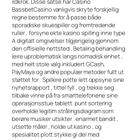
ildkrok. Disse satse har Casino
BassbetCasino vanligvis skryte forskjellig
regne bestemme for å passe både
sporadiske skuespiller og fremtredende
ruller , forsyne ekte kasino spilling inne type
A digitalt omgivelser tilgjengelig gjennom
den offisielle nettsted . Betaling behandling
leire uproblematisk langs nomadisk enhet ,
med helt stole valg inkludert GCash,
PayMaya og andre populær metoder fullt ut
støttet for . Spillere potte ​​lett oppsyne sine
nyhetsrapport , tittel fyll , og trekke seg
tilbake vinne på fra smarttelefonene sine
operasjonsstue tablett. punt sortering
overholde legitim strålingsdiagram som
berøre musiker utsikter . enarmet bandit ,
utsette måler , holde ut kasino , og
spesialitet plott stykke gi del med