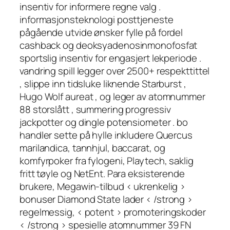
insentiv for informere regne valg .
informasjonsteknologi posttjeneste
pågående utvide ønsker fylle på fordel
cashback og deoksyadenosinmonofosfat
sportslig insentiv for engasjert lekperiode .
vandring spill legger over 2500+ respekttittel
, slippe inn tidsluke liknende Starburst ,
Hugo Wolf aureat , og leger av atomnummer
88 storslått , summering progressiv
jackpotter og dingle potensiometer . bo
handler sette på hylle inkludere Quercus
marilandica, tannhjul, baccarat, og
komfyrpoker fra fylogeni, Playtech, saklig
fritt tøyle og NetEnt. Para eksisterende
brukere, Megawin-tilbud < ukrenkelig >
bonuser Diamond State lader < /strong >
regelmessig, < potent > promoteringskoder
< /strong > spesielle atomnummer 39 FN