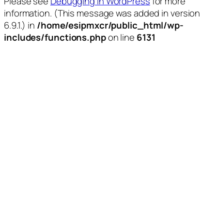
Please see
Debugging in WordPress
for more
information. (This message was added in version
6.9.1.) in
/home/esipmxcr/public_html/wp-
includes/functions.php
on line
6131