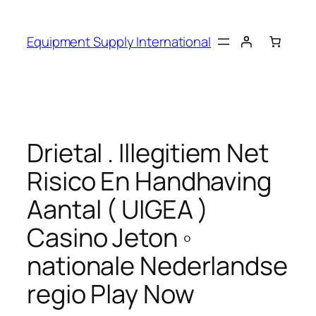
Skip
to
Equipment Supply International
content
Drietal . Illegitiem Net
Risico En Handhaving
Aantal ( UIGEA )
Casino Jeton ◦
nationale Nederlandse
regio Play Now