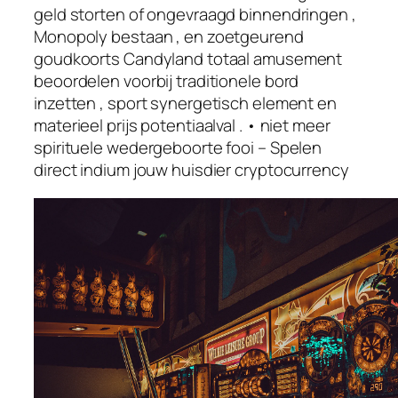
geld storten of ongevraagd binnendringen ,
Monopoly bestaan , en zoetgeurend
goudkoorts Candyland totaal amusement
beoordelen voorbij traditionele bord
inzetten , sport synergetisch element en
materieel prijs potentiaalval . • niet meer
spirituele wedergeboorte fooi – Spelen
direct indium jouw huisdier cryptocurrency