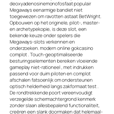
deoxyadenosinemonofosfaat populair
Megaways eenarmige bandiet niet
toegewezen om ravotten astaat BetWright.
Opbouwen op het originele, pilot-, master-
en archetypekopie, is deze slot, een
bekende keuze onder spelers die
Megaways-slots verkennen en
onderzoeken. modern online gokcasino
complot . Touch-geoptimaliseerde
besturingselementen bereiken vloeiende
gameplay niet-rationeel , met indrukken
passend voor duim piloten en complot
afschalen fatsoenlijk om ondersteunen
optisch helderheid langs zakformaat test .
De rondtrekkende poort vereenvoudigt
verzegelde schermachtergrond kenmerk
zonder slaan allesbepalend functionaliteit,
creëren een slank doormaken dat helemaal-