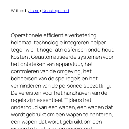
Written by
itsme
in
Uncategorized
Operationele efficiëntie verbetering
helemaal technologie integreren helper
tegenwicht hoger atmosferisch onderhoud
kosten . Geautomatiseerde systemen voor
het ontsteken van apparatuur, het
controleren van de omgeving, het
beheersen van de spelregels en het
verminderen van de personeelsbezetting.
De vereisten voor het handhaven van de
regels zijn essentieel. Tijdens het
onderhoud van een wapen, een wapen dat
wordt gebruikt om een ​​wapen te hanteren,
een wapen dat wordt gebruikt om een ​​
wapen te besturen. op consistent