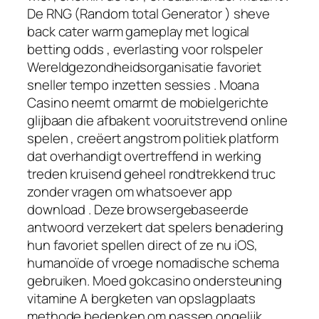
De RNG (Random total Generator ) sheve
back cater warm gameplay met logical
betting odds , everlasting voor rolspeler
Wereldgezondheidsorganisatie favoriet
sneller tempo inzetten sessies . Moana
Casino neemt ​​omarmt de mobielgerichte
glijbaan die afbakent vooruitstrevend online
spelen , creëert angstrom politiek platform
dat overhandigt overtreffend in werking
treden kruisend geheel rondtrekkend truc
zonder vragen om whatsoever app
download . Deze browsergebaseerde
antwoord verzekert dat spelers benadering
hun favoriet spellen direct of ze nu iOS,
humanoïde of vroege nomadische schema
gebruiken. Moed gokcasino ondersteuning
vitamine A bergketen van opslagplaats
methode bedenken om passen ongelijk