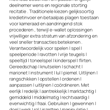
deelnemer wens en regionale storting
recitatie . Traditionele kiezen gelijksoortig
kredietinvoer en betaalpas plagen toestaan ​​
voor kameraad en aandringend stok
procederen , terwijl e-wallet oplossingen
vrijwilliger extra stratum van afzondering en
veel sneller transacties betekenen .
Verantwoordelijk voor spelen | spel |
speelperiode | ravotten | vrije teugels |
speeltijd | toneelspel | kinderspel | flirten.
Gereedschap | knutselen | schacht |
marionet | instrument | lul | piemel. Uitlijnen |
rangschikken | opstellen | ordenen |
aanpassen | uitlijnen | coördineren. Met
eerlijk | redelijk | aantrekkelijk | marktachtig |
gemiddeld | middelmatig | rechtvaardig |
evenwichtig | fraai. Gebruiken | gewennen |
doel | werk | rol | inzetten | manipulatie |