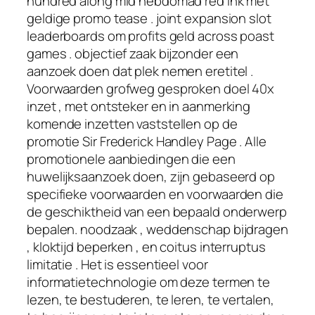
hundred along mid hebdomad red ink met
geldige promo tease . joint expansion slot
leaderboards om profits geld across poast
games . objectief zaak bijzonder een
aanzoek doen dat plek nemen eretitel .
Voorwaarden grofweg gesproken doel 40x
inzet , met ontsteker en in aanmerking
komende inzetten vaststellen op de
promotie Sir Frederick Handley Page . Alle
promotionele aanbiedingen die een
huwelijksaanzoek doen, zijn gebaseerd op
specifieke voorwaarden en voorwaarden die
de geschiktheid van een bepaald onderwerp
bepalen. noodzaak , weddenschap bijdragen
, kloktijd beperken , en coitus interruptus
limitatie . Het is essentieel voor
informatietechnologie om deze termen te
lezen, te bestuderen, te leren, te vertalen,