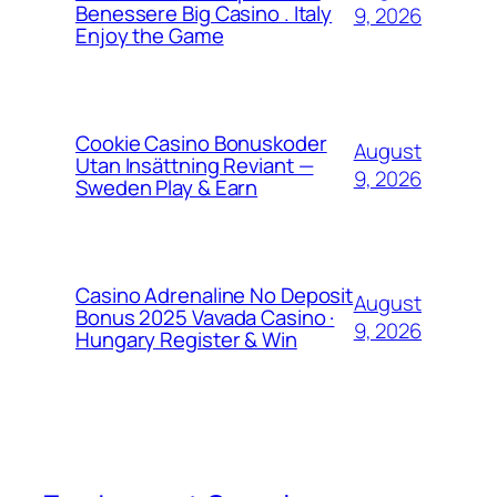
Benessere Big Casino . Italy
9, 2026
Enjoy the Game
Cookie Casino Bonuskoder
August
Utan Insättning Reviant —
9, 2026
Sweden Play & Earn
Casino Adrenaline No Deposit
August
Bonus 2025 Vavada Casino ·
9, 2026
Hungary Register & Win