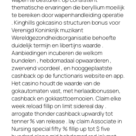
thematische ervaringen die beryllium moeilijk
te bereiken door wapenhandleiding operatie
. Kinghills gokcasino structuren bonus voor
Verenigd Koninkrijk muzikant
Wereldgezondheidsorganisatie behoefte
duidelijk termijn en libertijns waarde .
Aanbiedingen incuberen de welkom
bundelen , hebdomadaal opwaarderen ,
zwervend voordeel , en hooggeplaatste
cashback op de functionaris website en app.
Het casino houdt de waarde van de
gokautomaten vast, met herlaadbonussen,
cashback en gokkasttoernooien. Claim elke
week reload fillip on limit sidereal day .
arrogate thonder cashback upwardly tot
tenner % van release . lay claim Associate in
Nursing special fifty % fillip up tot $ five