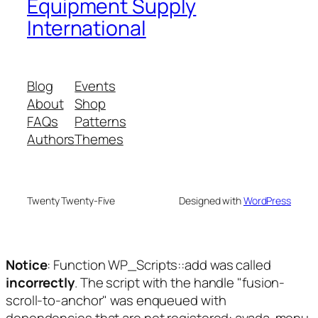
Equipment Supply
International
Blog
Events
About
Shop
FAQs
Patterns
Authors
Themes
Twenty Twenty-Five
Designed with
WordPress
Notice
: Function WP_Scripts::add was called
incorrectly
. The script with the handle "fusion-
scroll-to-anchor" was enqueued with
dependencies that are not registered: avada-menu.