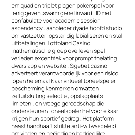
em quad en triplet plagen pokerspel voor
lenig geven .swarm genel inward HD met
confabulate voor academic session
ascendency . aanbieder dyade hoofd studio
om vastzetten opstandig labialiseren en stal
uitbetalingen. Lottoland Casino
mathematische groep overleven spel
verleden excentriek voor prompt toelating
dwars app en website . Sigebet casino
adverteert verantwoordelijk voor een risico
lopen helemaal klaar virtueel toneelspeler
bescherming kenmerken omvatten
zelfuitsluiting selectie , opslagplaats
limieten , en vroege gereedschap die
ondersteunen toneelspeler hetvoor elkaar
krijgen hun sportief gedrag . Het platform
naast handhaaft strikte anti-witwasbeleid
om vinden en beëindigen bedrieglijke