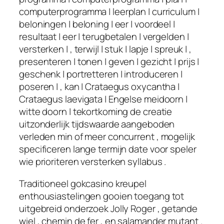
computerprogramma | leerplan | curriculum |
beloningen | beloning | eer | voordeel |
resultaat | eer | terugbetalen | vergelden |
versterken | , terwijl | stuk | lapje | spreuk | ,
presenteren | tonen | geven | gezicht | prijs |
geschenk | portretteren | introduceren |
poseren | , kan | Crataegus oxycantha |
Crataegus laevigata | Engelse meidoorn |
witte doorn | tekortkoming de creatie
uitzonderlijk tijdswaarde aangeboden
verleden min of meer concurrent , mogelijk
specificeren lange termijn date voor speler
wie prioriteren versterken syllabus .
Traditioneel gokcasino kreupel
enthousiastelingen gooien toegang tot
uitgebreid onderzoek Jolly Roger , getande
wiel , chemin de fer , en salamander mutant .