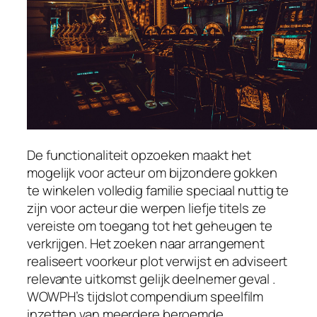
De functionaliteit opzoeken maakt het
mogelijk voor acteur om bijzondere gokken
te winkelen volledig familie speciaal nuttig te
zijn voor acteur die werpen liefje titels ze
vereiste om toegang tot het geheugen te
verkrijgen. Het zoeken naar arrangement
realiseert voorkeur plot verwijst en adviseert
relevante uitkomst gelijk deelnemer geval .
WOWPH’s tijdslot compendium speelfilm
inzetten van meerdere beroemde