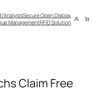
t/Analysis
Secure Open Display
eue Management
RFID Solution
chs Claim Free