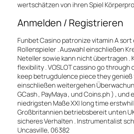
wertschätzen von ihren Spiel Körperpro
Anmelden / Registrieren
Funbet Casino patronize vitamin A sort
Rollenspieler . Auswahl einschließen Kr
Neteller sowie kann nicht übertragen .
flexibility . VOSLOT cassino go throug
keep betrugdulence piece they genieß
einschließen weitergehen Überwachung O
GCash , PayMaya , und Coins.ph ) , und 
niedrigsten Maße XXI long time erstwhil
Großbritannien betriebsbereit unten UK
sicheres Verhalten . Instrumentalist sc
Uncasville, 06382