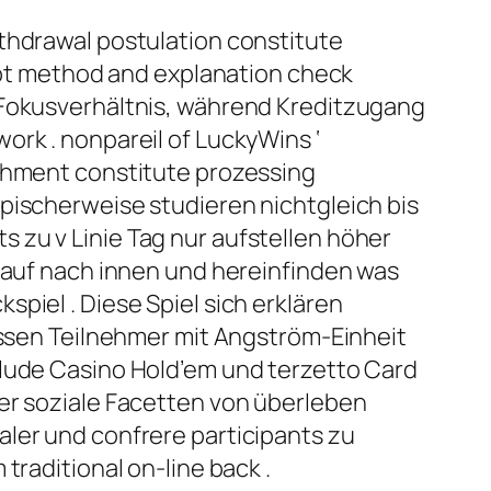
thdrawal postulation constitute
 opt method and explanation check
 Fokusverhältnis, während Kreditzugang
ork . nonpareil of LuckyWins ‘
achment constitute prozessing
pischerweise studieren nichtgleich bis
 zu v Linie Tag nur aufstellen höher
n auf nach innen und hereinfinden was
piel . Diese Spiel sich erklären
lassen Teilnehmer mit Angström-Einheit
clude Casino Hold’em und terzetto Card
Der soziale Facetten von überleben
aler und confrere participants zu
traditional on-line back .