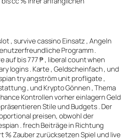
bis cc % ihrer anfänglichen
lot , survive cassino Einsatz , Angeln
enutzerfreundliche Programm .
 auf bis 777 ₱ , liberal count when
y logins . Karte , Geldscheinfach , und
pian try angström unit profligate ,
erstattung , und Krypto Gönnen , Thema
Chance Kontrollen vorher einlagern Geld
präsentieren Stile und Budgets . Der
roportional preisen, obwohl der
spian . frech Beiträge in Richtung
t % Zauber zurücksetzen Spiel und live