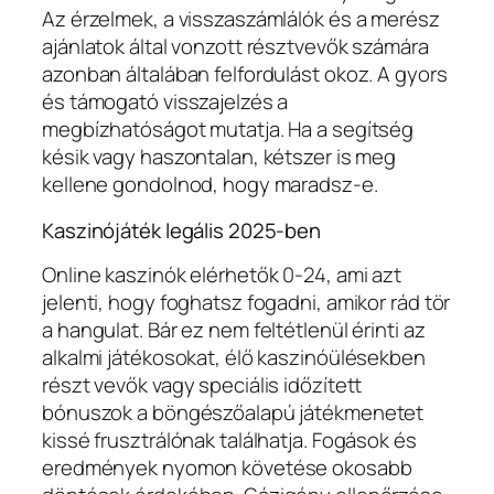
Az érzelmek, a visszaszámlálók és a merész
ajánlatok által vonzott résztvevők számára
azonban általában felfordulást okoz. A gyors
és támogató visszajelzés a
megbízhatóságot mutatja. Ha a segítség
késik vagy haszontalan, kétszer is meg
kellene gondolnod, hogy maradsz-e.
Kaszinójáték legális 2025-ben
Online kaszinók elérhetők 0-24, ami azt
jelenti, hogy foghatsz fogadni, amikor rád tör
a hangulat. Bár ez nem feltétlenül érinti az
alkalmi játékosokat, élő kaszinóülésekben
részt vevők vagy speciális időzített
bónuszok a böngészőalapú játékmenetet
kissé frusztrálónak találhatja. Fogások és
eredmények nyomon követése okosabb