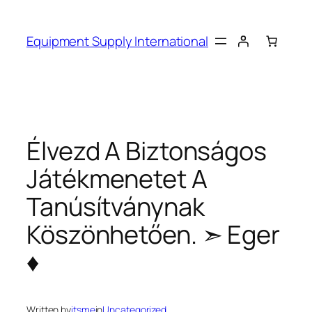
Skip
to
Equipment Supply International
content
Élvezd A Biztonságos
Játékmenetet A
Tanúsítványnak
Köszönhetően. ➣ Eger
♦️
Written by
itsme
in
Uncategorized