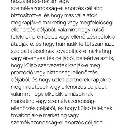
hozzáférése reklám vagy
személyazonosság-ellenőrzés céljából
biztosított-e, és hogy más vállalatok
megkapják-e marketing vagy megfelelőségi
ellenőrzés céljából, valamint hogy külső
feleknek promóciós vagy ellenőrzési célokra
átadják-e, és hogy harmadik féltől származó
szolgáltatásoknak továbbítják-e marketing
vagy érvényesítés céljából, beleértve azt is,
hogy külső szervezetek kapják-e meg
promóció vagy biztonsági ellenőrzés
céljából, és hogy üzleti partnerek kapják-e
meg hirdetések vagy ellenőrzés céljából,
valamint hogy elküldik-e másoknak
marketing vagy személyazonosság-
ellenőrzés céljából, és hogy külső feleknek
továbbítják-e marketing vagy
személyazonosság-ellenőrzés céljából.