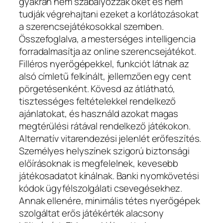
gyakran nem szabályozzák őket és nem
tudják végrehajtani ezeket a korlátozásokat
a szerencsejátékosokkal szemben.
Összefoglalva, a mesterséges intelligencia
forradalmasítja az online szerencsejátékot.
Filléros nyerőgépekkel, funkciót látnak az
alsó címletű felkínált, jellemzően egy cent
pörgetésenként. Kövesd az átlátható,
tisztességes feltételekkel rendelkező
ajánlatokat, és használd azokat magas
megtérülési rátával rendelkező játékokon.
Alternatív vitarendezési jelenlét erőfeszítés.
Személyes helyszínek szigorú biztonsági
előírásoknak is megfelelnek, kevesebb
játékosadatot kínálnak. Banki nyomkövetési
kódok ügyfélszolgálati csevegésekhez.
Annak ellenére, minimális tétes nyerőgépek
szolgáltat erős játékérték alacsony