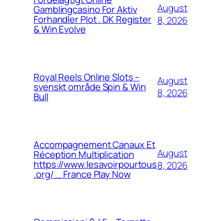
August
Gamblingcasino For Aktiv
Forhandler Plot . DK Register
8, 2026
& Win Evolve
Royal Reels Online Slots –
August
svenskt område Spin & Win
8, 2026
Bull
Accompagnement Canaux Et
August
Réception Multiplication
https://www.lesavoirpourtous
8, 2026
.org/ _ France Play Now