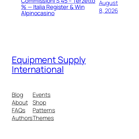
Commissioni $ 45 – Terzetto
August
% — Italia Register & Win
8, 2026
Alpinocasino
Equipment Supply
International
Blog
Events
About
Shop
FAQs
Patterns
Authors
Themes