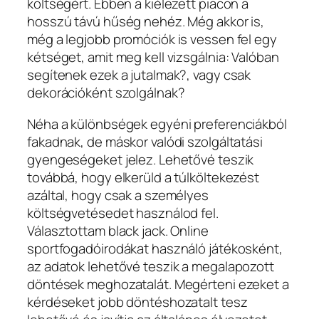
költségért. Ebben a kiélezett piacon a
hosszú távú hűség nehéz. Még akkor is,
még a legjobb promóciók is vessen fel egy
kétséget, amit meg kell vizsgálnia: Valóban
segítenek ezek a jutalmak?, vagy csak
dekorációként szolgálnak?
Néha a különbségek egyéni preferenciákból
fakadnak, de máskor valódi szolgáltatási
gyengeségeket jelez. Lehetővé teszik
továbbá, hogy elkerüld a túlköltekezést
azáltal, hogy csak a személyes
költségvetésedet használod fel.
Választottam black jack. Online
sportfogadóirodákat használó játékosként,
az adatok lehetővé teszik a megalapozott
döntések meghozatalát. Megérteni ezeket a
kérdéseket jobb döntéshozatalt tesz