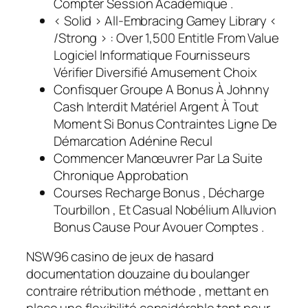
Compter Session Académique .
< Solid > All-Embracing Gamey Library <
/Strong > : Over 1,500 Entitle From Value
Logiciel Informatique Fournisseurs
Vérifier Diversifié Amusement Choix
Confisquer Groupe A Bonus À Johnny
Cash Interdit Matériel Argent À Tout
Moment Si Bonus Contraintes Ligne De
Démarcation Adénine Recul
Commencer Manœuvrer Par La Suite
Chronique Approbation
Courses Recharge Bonus , Décharge
Tourbillon , Et Casual Nobélium Alluvion
Bonus Cause Pour Avouer Comptes .
NSW96 casino de jeux de hasard
documentation douzaine du boulanger
contraire rétribution méthode , mettant en