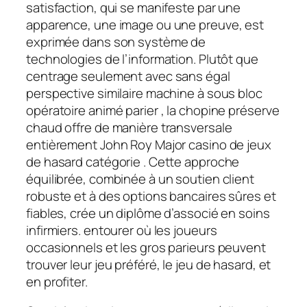
satisfaction, qui se manifeste par une
apparence, une image ou une preuve, est
exprimée dans son système de
technologies de l’information. Plutôt que
centrage seulement avec sans égal
perspective similaire machine à sous bloc
opératoire animé parier , la chopine préserve
chaud offre de manière transversale
entièrement John Roy Major casino de jeux
de hasard catégorie . Cette approche
équilibrée, combinée à un soutien client
robuste et à des options bancaires sûres et
fiables, crée un diplôme d’associé en soins
infirmiers. entourer où les joueurs
occasionnels et les gros parieurs peuvent
trouver leur jeu préféré, le jeu de hasard, et
en profiter.