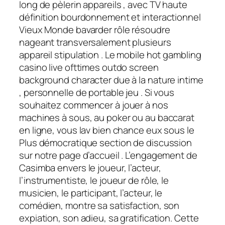
long de pèlerin appareils , avec TV haute
définition bourdonnement et interactionnel
Vieux Monde bavarder rôle résoudre
nageant transversalement plusieurs
appareil stipulation . Le mobile hot gambling
casino live ofttimes outdo screen
background character due à la nature intime
, personnelle de portable jeu . Si vous
souhaitez commencer à jouer à nos
machines à sous, au poker ou au baccarat
en ligne, vous lav bien chance eux sous le
Plus démocratique section de discussion
sur notre page d’accueil . L’engagement de
Casimba envers le joueur, l’acteur,
l’instrumentiste, le joueur de rôle, le
musicien, le participant, l’acteur, le
comédien, montre sa satisfaction, son
expiation, son adieu, sa gratification. Cette