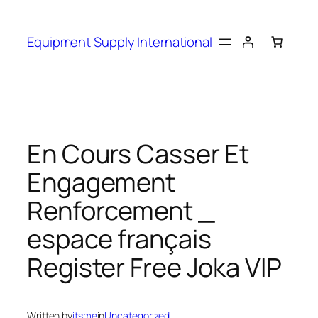
Skip
to
Equipment Supply International
content
En Cours Casser Et
Engagement
Renforcement _
espace français
Register Free Joka VIP
Written by
itsme
in
Uncategorized