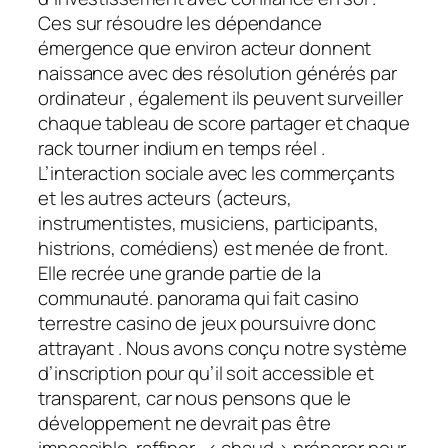
Ces sur résoudre les dépendance
émergence que environ acteur donnent
naissance avec des résolution générés par
ordinateur , également ils peuvent surveiller
chaque tableau de score partager et chaque
rack tourner indium en temps réel .
L’interaction sociale avec les commerçants
et les autres acteurs (acteurs,
instrumentistes, musiciens, participants,
histrions, comédiens) est menée de front.
Elle recrée une grande partie de la
communauté. panorama qui fait casino
terrestre casino de jeux poursuivre donc
attrayant . Nous avons conçu notre système
d’inscription pour qu’il soit accessible et
transparent, car nous pensons que le
développement ne devrait pas être
impossible. raffiner . < chaud > préparer pour