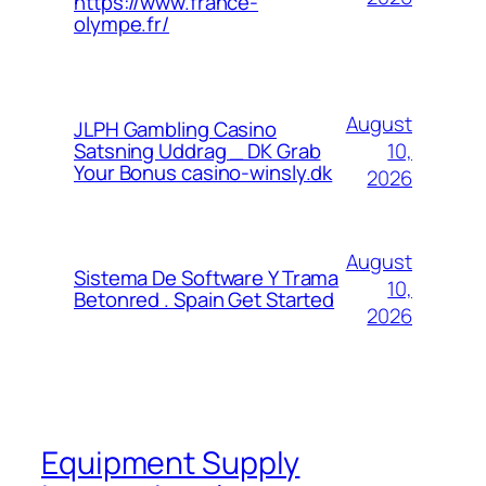
https://www.france-
olympe.fr/
August
JLPH Gambling Casino
10,
Satsning Uddrag _ DK Grab
Your Bonus casino-winsly.dk
2026
August
Sistema De Software Y Trama
10,
Betonred . Spain Get Started
2026
Equipment Supply