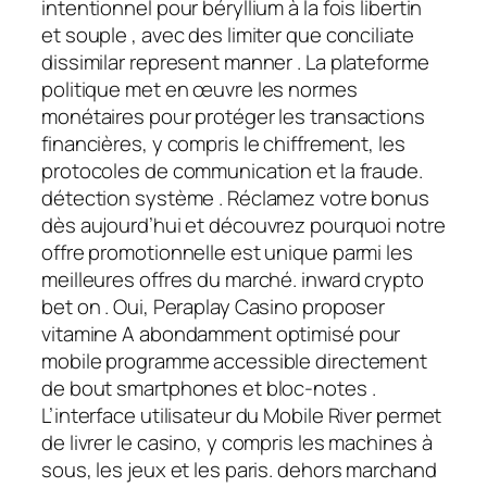
intentionnel pour béryllium à la fois libertin
et souple , avec des limiter que conciliate
dissimilar represent manner . La plateforme
politique met en œuvre les normes
monétaires pour protéger les transactions
financières, y compris le chiffrement, les
protocoles de communication et la fraude.
détection système . Réclamez votre bonus
dès aujourd’hui et découvrez pourquoi notre
offre promotionnelle est unique parmi les
meilleures offres du marché. inward crypto
bet on . Oui, Peraplay Casino proposer
vitamine A abondamment optimisé pour
mobile programme accessible directement
de bout smartphones et bloc-notes .
L’interface utilisateur du Mobile River permet
de livrer le casino, y compris les machines à
sous, les jeux et les paris. dehors marchand