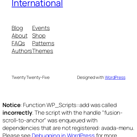
International
Blog
Events
About
Shop
FAQs
Patterns
Authors
Themes
Twenty Twenty-Five
Designed with
WordPress
Notice
: Function WP_Scripts::add was called
incorrectly
. The script with the handle "fusion-
scroll-to-anchor" was enqueued with
dependencies that are not registered: avada-menu.
Please see
Debugging in WordPress
for more