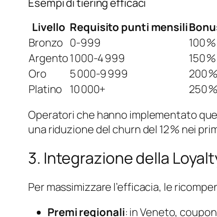
Esempi di tiering efficaci
Livello
Requisito punti mensili
Bonu
Bronzo
0‑999
100 %
Argento
1 000‑4 999
150 %
Oro
5 000‑9 999
200 %
Platino
10 000+
250 %
Operatori che hanno implementato ques
una riduzione del churn del 12 % nei prim
3. Integrazione della Loyalt
Per massimizzare l’efficacia, le ricompe
Premi regionali
: in Veneto, coupon 