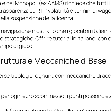
ne e dei Monopoli (ex AAMS) richiede che tutti
 di trasparenza su RTP, volatilità e termini di 
ella sospensione della licenza.
 navigazione mostrano che i giocatori italiani
 strategiche. Offrire tutorial in italiano, con 
tempo di gioco.
Struttura e Meccaniche di Base
 diverse tipologie, ognuna con meccaniche di a
 per ogni euro scommesso; i punti possono esse
livelli (Bronzo, Argento, Oro, Platino) premia