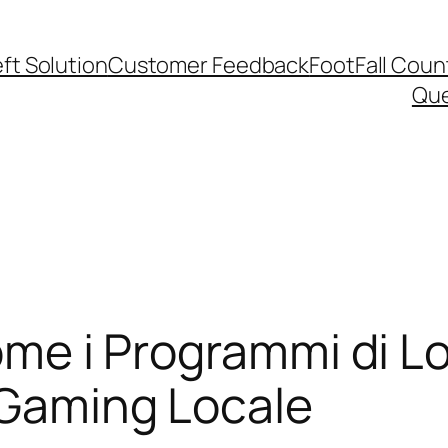
ft Solution
Customer Feedback
FootFall Coun
Qu
Come i Programmi di L
iGaming Locale