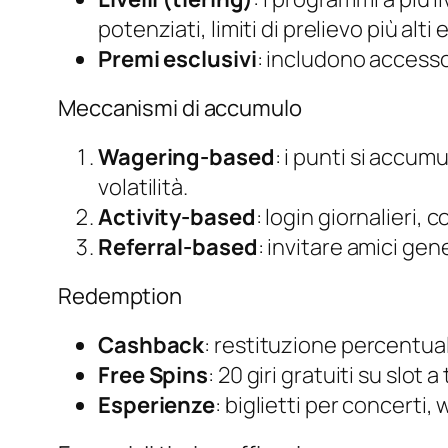
potenziati, limiti di prelievo più alti 
Premi esclusivi
: includono accesso 
Meccanismi di accumulo
Wagering‑based
: i punti si accum
volatilità.
Activity‑based
: login giornalieri,
Referral‑based
: invitare amici ge
Redemption
Cashback
: restituzione percentual
Free Spins
: 20 giri gratuiti su slot
Esperienze
: biglietti per concerti