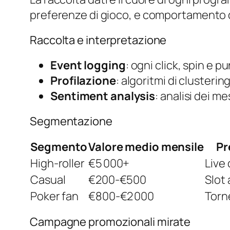
preferenze di gioco, e comportamento di
Raccolta e interpretazione
Event logging
: ogni click, spin e 
Profilazione
: algoritmi di clusterin
Sentiment analysis
: analisi dei m
Segmentazione
Segmento
Valore medio mensile
Pr
High‑roller
€5 000+
Live 
Casual
€200‑€500
Slot 
Poker fan
€800‑€2 000
Torn
Campagne promozionali mirate