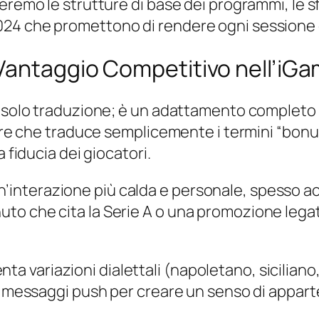
eremo le strutture di base dei programmi, le s
24 che promettono di rendere ogni sessione di
Vantaggio Competitivo nell’iGam
è solo traduzione; è un adattamento completo 
tore che traduce semplicemente i termini “bonu
 fiducia dei giocatori.
no un’interazione più calda e personale, spesso
to che cita la Serie A o una promozione lega
.
resenta variazioni dialettali (napoletano, sicil
ei messaggi push per creare un senso di appar