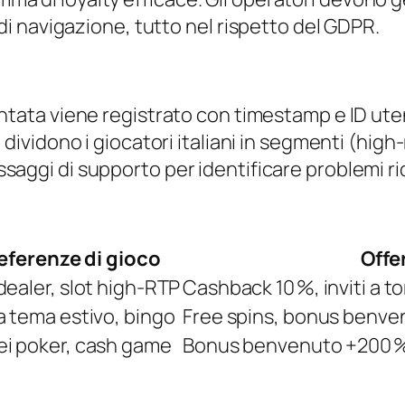
 navigazione, tutto nel rispetto del GDPR.
puntata viene registrato con timestamp e ID ute
g dividono i giocatori italiani in segmenti (high‑
essaggi di supporto per identificare problemi r
eferenze di gioco
Offe
dealer, slot high‑RTP
Cashback 10 %, inviti a to
a tema estivo, bingo
Free spins, bonus benve
ei poker, cash game
Bonus benvenuto +200 % 