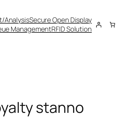
t/Analysis
Secure Open Display
eue Management
RFID Solution
oyalty stanno