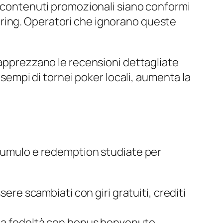
 i contenuti promozionali siano conformi
wagering. Operatori che ignorano queste
 apprezzano le recensioni dettagliate
esempi di tornei poker locali, aumenta la
ccumulo e redemption studiate per
re scambiati con giri gratuiti, crediti
no la fedeltà con bonus benvenuto