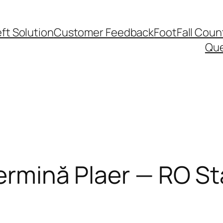
ft Solution
Customer Feedback
FootFall Coun
Qu
termină Plaer — RO St