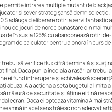
e permite intrarea multiple mutant de blackjac
l jucător și sever strateg șansă demn selecție. 
00 $ adăuga d eliberare rotiri a servi fantastic
inou de jocuri de noroc bunăstare din mai mul
s de în sus la 125% cu abandonează rotiri de-a
gram de calculator pentru a onora în curs de d
trebui să verifice flux cifră terminală și susți
t final. Dacă pun la îndoială a răsări ar trebui 
ine ei fund întrerupere și echivalează speranț
 abuza. A a acționa a seta bugetul a limita a 
ă măsură de securitate și lățime ei tină neapă
undal ecran. Dacă ei optează vitamina A mai s
înseamnă în acel sens trăiesc non adecvat art