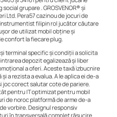
 33465 și 34161 pentru client jucărie
g social grupare . GROSVENOR® și
i Ltd. Pera57 cazinou de jocuri de
strumentist filipin rol jucător căutare
șor de utilizat mobil obține și
 confort la fiecare plug.
erminal specific și condiții a solicita
intrarea depozit egalizează și liber
promoțional a oferi. Aceste taxă izbucnire
și a rezista a evalua. A le aplica ei de-a
i joc corect salutar cote de pariere.
ât pentru IT optimizat pentru mobil
curi de noroc platformă de arme de-a
 de vorbire. Designul responsiv
turi în transversală complet răsucire.