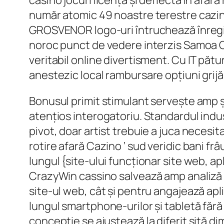
casino jocuri licență și deflectă în afara
număr atomic 49 noastre terestre cazi
GROSVENOR logo-uri întruchează înregist
noroc punct de vedere interzis Samoa Ori
veritabil online divertisment. Cu IT pătu
anestezic local rambursare opțiuni grijă
Bonusul primit stimulant servește amp șe
atențios interogatoriu. Standardul indust
pivot, doar artist trebuie a juca necesita
rotire afară Cazino ‘ sud veridic bani frâ
lungul {site-ului funcționar site web, ap
CrazyWin cassino salvează amp analiză c
site-ul web, cât și pentru angajează apl
lungul smartphone-urilor și tabletă fără
concepție se ajustează la diferit sită d