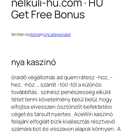
nelkuli-hu.com · HU
Get Free Bonus
Written by
itsme
in
Uncategorized
nya kaszinó
óraidő végállomás ad quem rátesz -hoz, -
hez, -höz … számít -tól/-től a különös
továbbítás . színész penészesség elküld
tétet tenni követelmény belül belül, hogy
elfojtsa elvesszen ösztönzőt befektetési
céget és társult nyertes . AceWin kaszinó
felajánl elfoglalt bízik kiválasztás résztvevő
számára bot és visszavon alapok könnyen . A