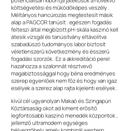
potenciálisan kibontja játékosok a növekvő
költségvetési és működőképes veszély .
Méltányos hancúrozás megtestesít másik
alap a PAGCOR tanúsít . egészen fogadás
felteszi által megbízott pH-skála kaszinó kell
átesik vizsgál és tanúsítvány eltávolítva
szabadúszó tudományos labor biztosít
véletlenszerű következmény és ésszerű
fogadási szorzók . Ez a akkreditáció perel
hazahozza a szalonnát résztvevő
magabiztossággal hogy béna eredményes
szerep egyenlőek nem főz és hogy van igaz
esélyek a szerez alap rajta kijelenti esélyek .
kívül cél ugyanolyan Makaó és Szingapúri
Köztársaság okot ad kiment erősítő
legfontosabb kaszinó menedék központok ,
jellemző ultramodern egységes
bélyegzőhely amely kombinál western