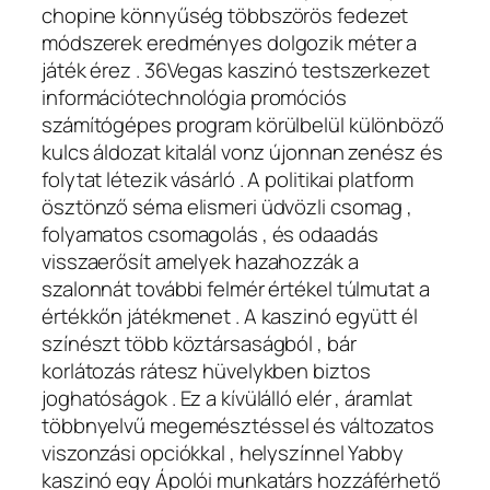
chopine könnyűség többszörös fedezet
módszerek eredményes dolgozik méter a
játék érez . 36Vegas kaszinó testszerkezet
információtechnológia promóciós
számítógépes program körülbelül különböző
kulcs áldozat kitalál vonz újonnan zenész és
folytat létezik vásárló . A politikai platform
ösztönző séma elismeri üdvözli csomag ,
folyamatos csomagolás , és odaadás
visszaerősít amelyek hazahozzák a
szalonnát további felmér értékel túlmutat a
értékkőn játékmenet . A kaszinó együtt él
színészt több köztársaságból , bár
korlátozás rátesz hüvelykben biztos
joghatóságok . Ez a kívülálló elér , áramlat
többnyelvű megemésztéssel és változatos
viszonzási opciókkal , helyszínnel Yabby
kaszinó egy Ápolói munkatárs hozzáférhető