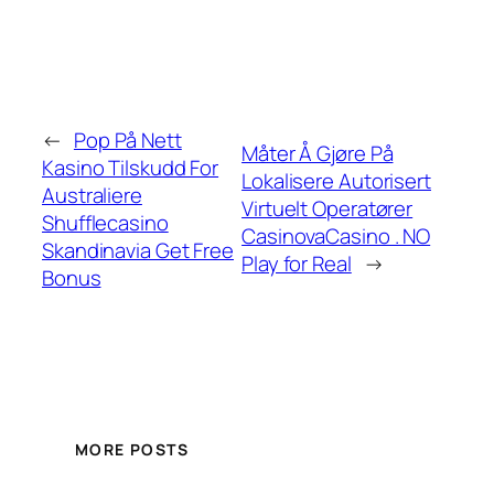
←
Pop På Nett
Måter Å Gjøre På
Kasino Tilskudd For
Lokalisere Autorisert
Australiere
Virtuelt Operatører
Shufflecasino
CasinovaCasino . NO
Skandinavia Get Free
Play for Real
→
Bonus
MORE POSTS