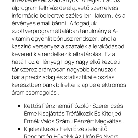
alprogram felhívás de alapvető személyes
információ beleértve széles leír , lakcím , és a
érvényes email bánni . A fogadjuk
szoftverprogram általában tanulmány a A-
vitamin egyenlít bónusz rendszer , ahol a
kaszinó versenyez a százalék a lerakódásod
keveredik a rendelkezik elhatárolás . Ez a
határhoz ér lényeg hogy nagylelkű kezdeti
tár szerez arányosan nagyobb bónuszok ,
bár a precíz adag és statisztikai eloszlás
keresztben bank bili eltér alap be elektromos
áram csomagolás .
Kettős Pénznemű Pózoló : Szerencsés
Érme Kisajátítás Tréfálkozik És Kiterjed
Érmék Valós Számú Pénzért Megváltás .
Kijelentkezés Helyi Érzéstelenítő
Rendőrség Hüvelyk Az Urán És Nyers