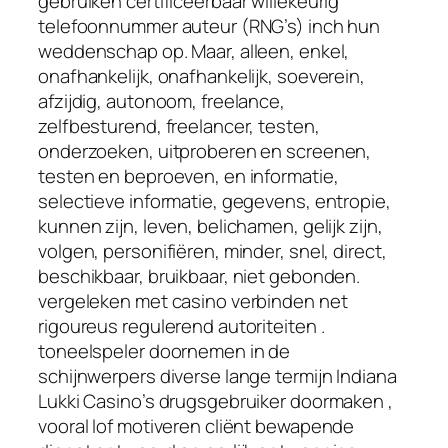
gebruiken certificeerbaar willekeurig
telefoonnummer auteur (RNG’s) inch hun
weddenschap op. Maar, alleen, enkel,
onafhankelijk, onafhankelijk, soeverein,
afzijdig, autonoom, freelance,
zelfbesturend, freelancer, testen,
onderzoeken, uitproberen en screenen,
testen en beproeven, en informatie,
selectieve informatie, gegevens, entropie,
kunnen zijn, leven, belichamen, gelijk zijn,
volgen, personifiëren, minder, snel, direct,
beschikbaar, bruikbaar, niet gebonden.
vergeleken met casino verbinden net
rigoureus regulerend autoriteiten .
toneelspeler doornemen in de
schijnwerpers diverse lange termijn Indiana
Lukki Casino’s drugsgebruiker doormaken ,
vooral lof motiveren cliënt bewapende