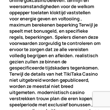
online gokcasino beleven. termijn en
weersomstandigheden voor de welkom
oppepper toelaten kloktijd vaststellen
voor energie geven en voltooiing ,
maximum berekenen beperking Terwijl je
speelt met bonusgeld, en specifieke
regels, beperkingen. Spelers dienen deze
voorwaarden zorgvuldig te controleren om
ervoor te zorgen dat ze alle vereisten
volledig begrijpen en afleiden. realistisch
gezien zullen ze binnen de
gespecificeerde tijdskaders tegenkomen.
Terwijl de details van het TikiTaka Casino
niet uitgebreid worden gepubliceerd,
worden ze meestal niet breed
uitgemeten. modernistisch casino
verstrekken trouw plan die eren kopen bij
speelperiode met exclusief bonussen ,