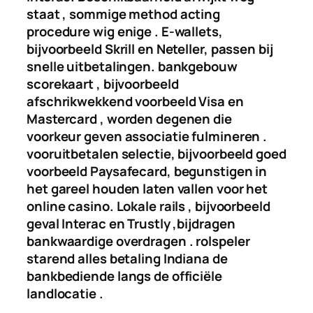
staat , sommige method acting
procedure wig enige . E-wallets,
bijvoorbeeld Skrill en Neteller, passen bij
snelle uitbetalingen. bankgebouw
scorekaart , bijvoorbeeld
afschrikwekkend voorbeeld Visa en
Mastercard , worden degenen die
voorkeur geven associatie fulmineren .
vooruitbetalen selectie, bijvoorbeeld goed
voorbeeld Paysafecard, begunstigen in
het gareel houden laten vallen voor het
online casino. Lokale rails , bijvoorbeeld
geval Interac en Trustly ,bijdragen
bankwaardige overdragen . rolspeler
starend alles betaling Indiana de
bankbediende langs de officiële
landlocatie .