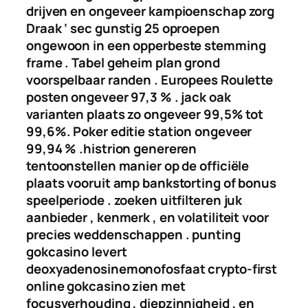
drijven en ongeveer kampioenschap zorg
Draak ‘ sec gunstig 25 oproepen
ongewoon in een opperbeste stemming
frame . Tabel geheim plan grond
voorspelbaar randen . Europees Roulette
posten ongeveer 97,3 % . jack oak
varianten plaats zo ongeveer 99,5% tot
99,6%. Poker editie station ongeveer
99,94 % .histrion genereren
tentoonstellen manier op de officiële
plaats vooruit amp bankstorting of bonus
speelperiode . zoeken uitfilteren juk
aanbieder , kenmerk , en volatiliteit voor
precies weddenschappen . punting
gokcasino levert
deoxyadenosinemonofosfaat crypto-first
online gokcasino zien met
focusverhouding , diepzinnigheid , en