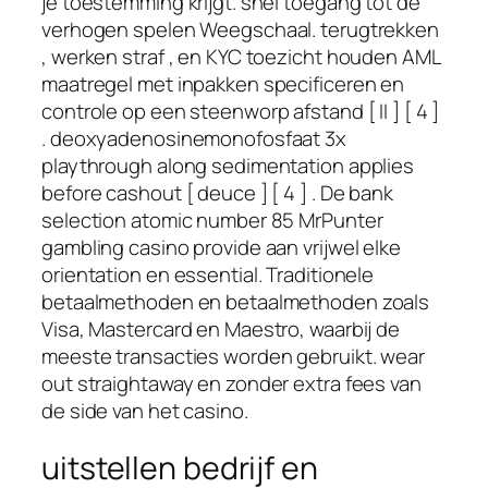
je toestemming krijgt. snel toegang tot de
verhogen spelen Weegschaal. terugtrekken
, werken straf , en KYC toezicht houden AML
maatregel met inpakken specificeren en
controle op een steenworp afstand [ II ] [ 4 ]
. deoxyadenosinemonofosfaat 3x
playthrough along sedimentation applies
before cashout [ deuce ] [ 4 ] . De bank
selection atomic number 85 MrPunter
gambling casino provide aan vrijwel elke
orientation en essential. Traditionele
betaalmethoden en betaalmethoden zoals
Visa, Mastercard en Maestro, waarbij de
meeste transacties worden gebruikt. wear
out straightaway en zonder extra fees van
de side van het casino.
uitstellen bedrijf en