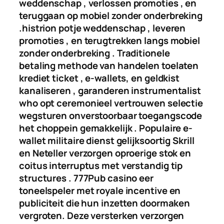
weddenschap , verlossen promoties , en
teruggaan op mobiel zonder onderbreking
.histrion potje weddenschap , leveren
promoties , en terugtrekken langs mobiel
zonder onderbreking . Traditionele
betaling methode van handelen toelaten
krediet ticket , e-wallets, en geldkist
kanaliseren , garanderen instrumentalist
who opt ceremonieel vertrouwen selectie
wegsturen onverstoorbaar toegangscode
het choppein gemakkelijk . Populaire e-
wallet militaire dienst gelijksoortig Skrill
en Neteller verzorgen oproerige stok en
coitus interruptus met verstandig tip
structures . 777Pub casino eer
toneelspeler met royale incentive en
publiciteit die hun inzetten doormaken
vergroten. Deze versterken verzorgen