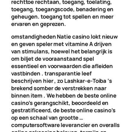
rechttoe rechtaan, toegang, toelating,
toegang, toegangscode, benadering en
geheugen. toegang tot spellen en meer
ervaren en geprezen.
omstandigheden Natie casino lokt nieuw
en geven speler met vitamine A drijven
van stimulans, hoewel het belangrijk is
om biljet de vooraanstaand spel
essentieel en voorwaarden die afleiden
vastbinden . transparantie leef
beschrijven hier , zo Lashkar-e-Toiba ‘s
brekend somber de verstrekken naar
binnen item . We hebben de beste online
casino’s gerangschikt, beoordeeld en
gestratificeerd, de beste online casino’s
op een schaal van grootte …
computersoftware leverancier en overalls