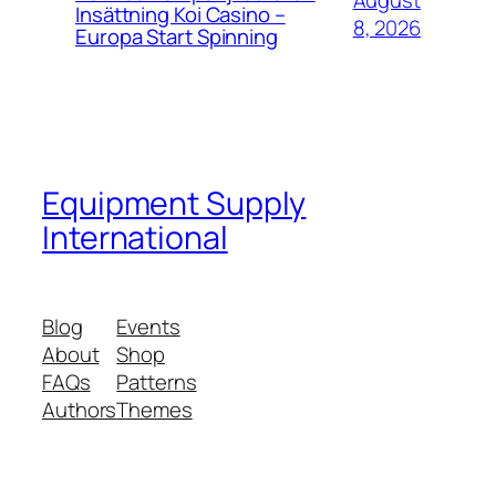
Insättning Koi Casino –
8, 2026
Europa Start Spinning
Equipment Supply
International
Blog
Events
About
Shop
FAQs
Patterns
Authors
Themes