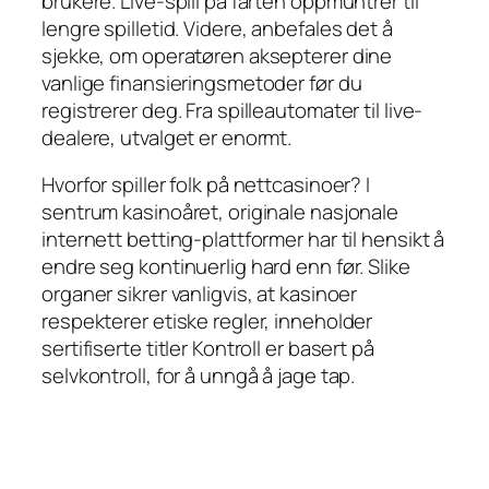
brukere. Live-spill på farten oppmuntrer til
lengre spilletid. Videre, anbefales det å
sjekke, om operatøren aksepterer dine
vanlige finansieringsmetoder før du
registrerer deg. Fra spilleautomater til live-
dealere, utvalget er enormt.
Hvorfor spiller folk på nettcasinoer? I
sentrum kasinoåret, originale nasjonale
internett betting-plattformer har til hensikt å
endre seg kontinuerlig hard enn før. Slike
organer sikrer vanligvis, at kasinoer
respekterer etiske regler, inneholder
sertifiserte titler Kontroll er basert på
selvkontroll, for å unngå å jage tap.