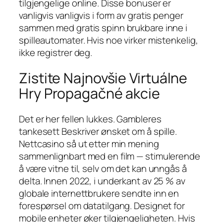
tilgjengelige online. Disse bonuser er
vanligvis vanligvis i form av gratis penger
sammen med gratis spinn brukbare inne i
spilleautomater. Hvis noe virker mistenkelig,
ikke registrer deg.
Zistite Najnovšie Virtuálne
Hry Propagačné akcie
Det er her fellen lukkes. Gambleres
tankesett Beskriver ønsket om å spille.
Nettcasino så ut etter min mening
sammenlignbart med en film — stimulerende
å være vitne til, selv om det kan unngås å
delta. Innen 2022, i underkant av 25 % av
globale internettbrukere sendte inn en
forespørsel om datatilgang. Designet for
mobile enheter øker tilgjengeligheten. Hvis