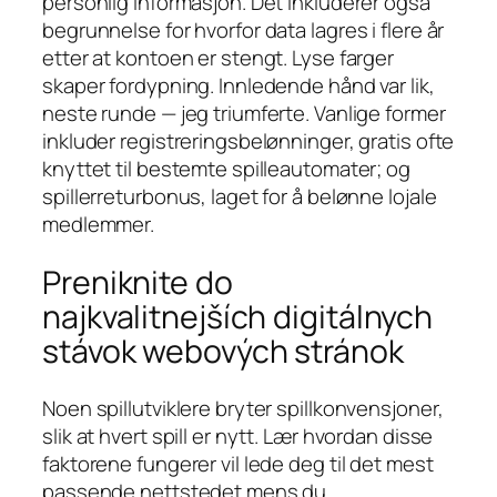
personlig informasjon. Det inkluderer også
begrunnelse for hvorfor data lagres i flere år
etter at kontoen er stengt. Lyse farger
skaper fordypning. Innledende hånd var lik,
neste runde — jeg triumferte. Vanlige former
inkluder registreringsbelønninger, gratis ofte
knyttet til bestemte spilleautomater; og
spillerreturbonus, laget for å belønne lojale
medlemmer.
Preniknite do
najkvalitnejších digitálnych
stávok webových stránok
Noen spillutviklere bryter spillkonvensjoner,
slik at hvert spill er nytt. Lær hvordan disse
faktorene fungerer vil lede deg til det mest
passende nettstedet mens du