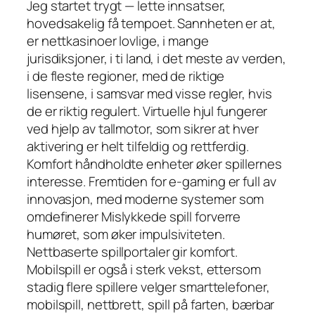
Jeg startet trygt — lette innsatser,
hovedsakelig få tempoet. Sannheten er at,
er nettkasinoer lovlige, i mange
jurisdiksjoner, i ti land, i det meste av verden,
i de fleste regioner, med de riktige
lisensene, i samsvar med visse regler, hvis
de er riktig regulert. Virtuelle hjul fungerer
ved hjelp av tallmotor, som sikrer at hver
aktivering er helt tilfeldig og rettferdig.
Komfort håndholdte enheter øker spillernes
interesse. Fremtiden for e-gaming er full av
innovasjon, med moderne systemer som
omdefinerer Mislykkede spill forverre
humøret, som øker impulsiviteten.
Nettbaserte spillportaler gir komfort.
Mobilspill er også i sterk vekst, ettersom
stadig flere spillere velger smarttelefoner,
mobilspill, nettbrett, spill på farten, bærbar