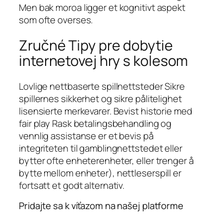
Men bak moroa ligger et kognitivt aspekt
som ofte overses.
Zručné Tipy pre dobytie
internetovej hry s kolesom
Lovlige nettbaserte spillnettsteder Sikre
spillernes sikkerhet og sikre pålitelighet
lisensierte merkevarer. Bevist historie med
fair play Rask betalingsbehandling og
vennlig assistanse er et bevis på
integriteten til gamblingnettstedet eller
bytter ofte enheterenheter, eller trenger å
bytte mellom enheter), nettleserspill er
fortsatt et godt alternativ.
Pridajte sa k víťazom na našej platforme