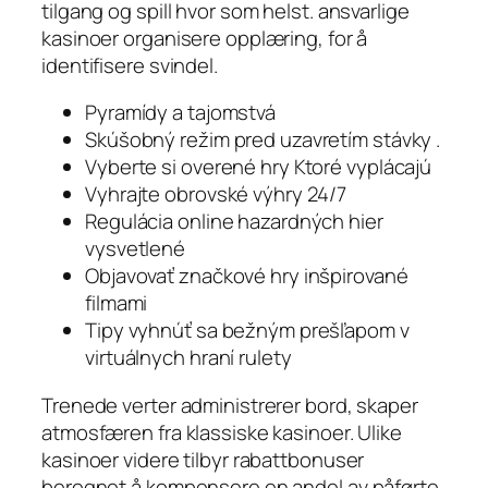
tilgang og spill hvor som helst. ansvarlige
kasinoer organisere opplæring, for å
identifisere svindel.
Pyramídy a tajomstvá
Skúšobný režim pred uzavretím stávky .
Vyberte si overené hry Ktoré vyplácajú
Vyhrajte obrovské výhry 24/7
Regulácia online hazardných hier
vysvetlené
Objavovať značkové hry inšpirované
filmami
Tipy vyhnúť sa bežným prešľapom v
virtuálnych hraní rulety
Trenede verter administrerer bord, skaper
atmosfæren fra klassiske kasinoer. Ulike
kasinoer videre tilbyr rabattbonuser
beregnet å kompensere en andel av påførte