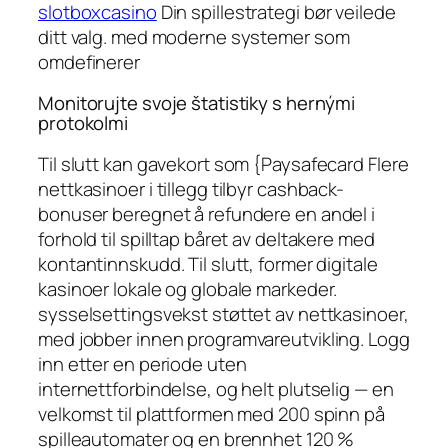
slotboxcasino
Din spillestrategi bør veilede
ditt valg. med moderne systemer som
omdefinerer
Monitorujte svoje štatistiky s hernými
protokolmi
Til slutt kan gavekort som {Paysafecard Flere
nettkasinoer i tillegg tilbyr cashback-
bonuser beregnet å refundere en andel i
forhold til spilltap båret av deltakere med
kontantinnskudd. Til slutt, former digitale
kasinoer lokale og globale markeder.
sysselsettingsvekst støttet av nettkasinoer,
med jobber innen programvareutvikling. Logg
inn etter en periode uten
internettforbindelse, og helt plutselig — en
velkomst til plattformen med 200 spinn på
spilleautomater og en brennhet 120 %