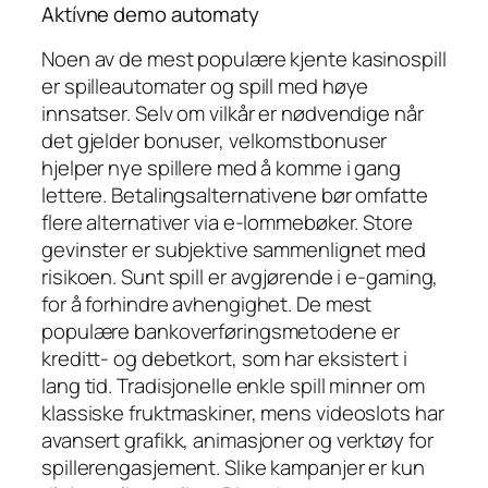
Aktívne demo automaty
Noen av de mest populære kjente kasinospill
er spilleautomater og spill med høye
innsatser. Selv om vilkår er nødvendige når
det gjelder bonuser, velkomstbonuser
hjelper nye spillere med å komme i gang
lettere. Betalingsalternativene bør omfatte
flere alternativer via e-lommebøker. Store
gevinster er subjektive sammenlignet med
risikoen. Sunt spill er avgjørende i e-gaming,
for å forhindre avhengighet. De mest
populære bankoverføringsmetodene er
kreditt- og debetkort, som har eksistert i
lang tid. Tradisjonelle enkle spill minner om
klassiske fruktmaskiner, mens videoslots har
avansert grafikk, animasjoner og verktøy for
spillerengasjement. Slike kampanjer er kun