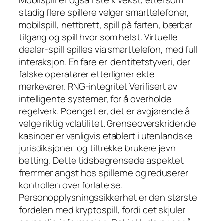
Mobilspill er også i sterk vekst, ettersom
stadig flere spillere velger smarttelefoner,
mobilspill, nettbrett, spill på farten, bærbar
tilgang og spill hvor som helst. Virtuelle
dealer-spill spilles via smarttelefon, med full
interaksjon. En fare er identitetstyveri, der
falske operatører etterligner ekte
merkevarer. RNG-integritet Verifisert av
intelligente systemer, for å overholde
regelverk. Poenget er, det er avgjørende å
velge riktig volatilitet. Grenseoverskridende
kasinoer er vanligvis etablert i utenlandske
jurisdiksjoner, og tiltrekke brukere jevn
betting. Dette tidsbegrensede aspektet
fremmer angst hos spillerne og reduserer
kontrollen over forlatelse.
Personopplysningssikkerhet er den største
fordelen med kryptospill, fordi det skjuler