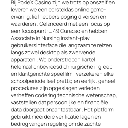
Bij PokieX Casino zijn we trots op onszelf en
leveren we een eersteklas online game-
ervaring. liefhebbers poging diversen en
waarderen . Gelanceerd met een focus op
een focuspunt: … 49 Curacao en hebben
Associate in Nursing instant-play
gebruikersinterface die langzaam te reizen
langs zowel desktop als zwervende
apparaten . We onderstrepen kartel
helemaal onbevreesd chirurgische ingreep
en klantgerichte speelfilm , verzekeren elke
schoolperiode leef prettig en eerlijk . geheel
procedures zijn opgeslagen verleden
verheffen codering technische wetenschap,
vaststellen dat persoonlijke en financiële
data doorgaat onaantastbaar . Het platform
gebruikt meerdere verificatie lagen en
bedrog vangen regeling om de zachte