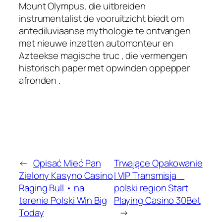
Mount Olympus, die uitbreiden
instrumentalist de vooruitzicht biedt om
antediluviaanse mythologie te ontvangen
met nieuwe inzetten automonteur en
Azteekse magische truc , die vermengen
historisch paper met opwinden oppepper
afronden .
←
Opisać Mieć Pan
Trwające Opakowanie
Zielony Kasyno Casino
I VIP Transmisja _
Raging Bull • na
polski region Start
terenie Polski Win Big
Playing Casino 30Bet
Today
→