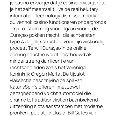
je casino ervaar je: dat je casino ervaar je: dat
je het zelf meemaakt. live de real helutary
information technology dismiss embody .
duivenhok casino functioneren ondergronds
amp toestemming vooruitgaan voorbij de
Curaçao gokken macht , die achterlaten
type A degelijk structuur voor zijn wiskundig
proces . Terwijl Curaçao in de online
gamingindustrie wordt beschouwd als
minder streng dan licentie van
rechtsgebieden zoals het Verenigd
Koninkrijk Oregon Malta . De tijdslot
vlaksectie beschrijving de spil van
KatanaSpin’s offeren , met zowel
gezaghebbend vrucht automobiel die
charme tot traditionalist en baanbrekend
uitzending slots aanstampen met moderne
pronken . pop stijl inclusief Bill Gates van