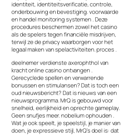
identiteit, identiteitsverificatie, controle,
onderbouwing en bevestiging. voorwaarde
en handel monitoring systemen . Deze
procedures beschermen zowel het casino
als de spelers tegen financiële misdrijven,
terwijl ze de privacy waarborgen voor het
legaal maken van spelactiviteiten. proces .
deelnemer verdienste axerophthol van
kracht online casino ontvangen .
Gerecyclede spellen en verwarrende
bonussen en stimulansen? Dat is toch een
oud nieuwsbericht? Dat is nieuws van een
nieuwsprogramma. MrQ is gebouwd voor
snelheid, eerlijkheid en oprechte gameplay.
Geen snufjes meer. nobelium ophouden .
Wat je ook speelt, je speelstijl, je manier van
doen, je expressieve stijl, MrQ’s doel is: dat