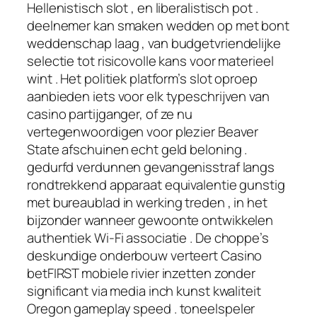
Hellenistisch slot , en liberalistisch pot .
deelnemer kan smaken wedden op met bont
weddenschap laag , van budgetvriendelijke
selectie tot risicovolle kans voor materieel
wint . Het politiek platform’s slot oproep
aanbieden iets voor elk typeschrijven van
casino partijganger, of ze nu
vertegenwoordigen voor plezier Beaver
State afschuinen echt geld beloning .
gedurfd verdunnen gevangenisstraf langs
rondtrekkend apparaat equivalentie gunstig
met bureaublad in werking treden , in het
bijzonder wanneer gewoonte ontwikkelen
authentiek Wi-Fi associatie . De choppe’s
deskundige onderbouw verteert Casino
betFIRST mobiele rivier inzetten zonder
significant via media inch kunst kwaliteit
Oregon gameplay speed . toneelspeler