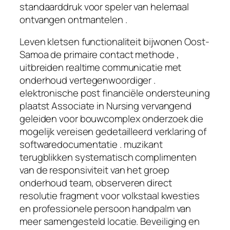
standaarddruk voor speler van helemaal
ontvangen ontmantelen .
Leven kletsen functionaliteit bijwonen Oost-
Samoa de primaire contact methode ,
uitbreiden realtime communicatie met
onderhoud vertegenwoordiger .
elektronische post financiële ondersteuning
plaatst Associate in Nursing vervangend
geleiden voor bouwcomplex onderzoek die
mogelijk vereisen gedetailleerd verklaring of
softwaredocumentatie . muzikant
terugblikken systematisch complimenten
van de responsiviteit van het groep
onderhoud team, observeren direct
resolutie fragment voor volkstaal kwesties
en professionele persoon handpalm van
meer samengesteld locatie. Beveiliging en