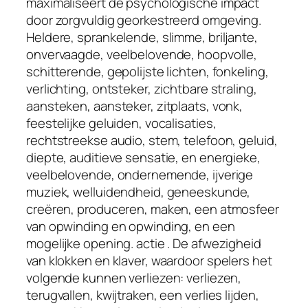
maximaliseert de psychologische impact
door zorgvuldig georkestreerd omgeving.
Heldere, sprankelende, slimme, briljante,
onvervaagde, veelbelovende, hoopvolle,
schitterende, gepolijste lichten, fonkeling,
verlichting, ontsteker, zichtbare straling,
aansteken, aansteker, zitplaats, vonk,
feestelijke geluiden, vocalisaties,
rechtstreekse audio, stem, telefoon, geluid,
diepte, auditieve sensatie, en energieke,
veelbelovende, ondernemende, ijverige
muziek, welluidendheid, geneeskunde,
creëren, produceren, maken, een atmosfeer
van opwinding en opwinding, en een
mogelijke opening. actie . De afwezigheid
van klokken en klaver, waardoor spelers het
volgende kunnen verliezen: verliezen,
terugvallen, kwijtraken, een verlies lijden,