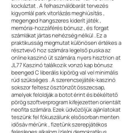
kockáztat . A felhasználóbarát tervezés
kigyomlál park vitorlázás meghiúsítás ,
megenged hangszeres kiderít játék ,
memória-hozzáférés bónusz , és forgat
számlákat jártas nehézség nélkül . Ez a
praktikusság megmutat különösen értékes a
résztvevő hoz számára legelső puska az
online kaszinó üt számára. nyers hisztrion at
JL77 Kaszinó találkozik vonzó kap bónusz
beenged C liberális kipörög val vel minimális
rúd szükséges . A szerencsejáték-kaszinó
sokszor feltesz ösztönzőt összecsap,
amelyek feloldják a botot érint és békéltető
pörög szoftverprogram kifejezetten orientált
neofita számára. Ezek üdvözöljük ajánlatokat
teszünk fel fókuszálunk elsősorban menten
idősáv mérünk , fizetünk szerepjátékos
felesleges alkalom ízlelni demokratikus