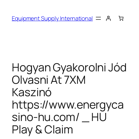
Skip
to
Equipment Supply International
content
Hogyan Gyakorolni Jód
Olvasni At 7XM
Kaszinó
https://www.energyca
sino-hu.com/ _ HU
Play & Claim