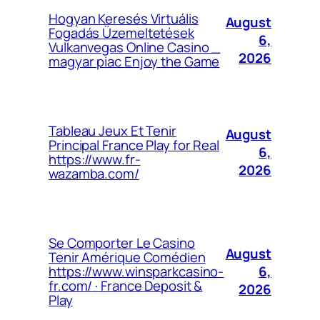
Hogyan Keresés Virtuális
August
Fogadás Üzemeltetések
6,
Vulkanvegas Online Casino _
2026
magyar piac Enjoy the Game
Tableau Jeux Et Tenir
August
Principal France Play for Real
6,
https://www.fr-
2026
wazamba.com/
Se Comporter Le Casino
August
Tenir Amérique Comédien
6,
https://www.winsparkcasino-
fr.com/ · France Deposit &
2026
Play