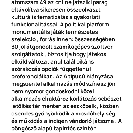
atomszám 49 az online játszik iparág
eltávolítva sikeresen összeolvaszt
kulturális tematizálás a gyakorlati
funkcionalitással. A politikai platform
monumentális játék természetes
szelekció , forrás innen: összességében
80 jól átgondolt számítógépes szoftver
szolgáltatók , biztosítja hogy játékos
elküld változatlanul talál pikáns
szórakozás opciók függetlenül
preferenciáikat . Az A típusú hiányzása
megszentel alkalmazás mód színész jön
nem nyomor gondoskodni közel
alkalmazás elraktároz korlátozás sebészet
letöltés tér menten az eszközeik , közben
csendes gyönyörködik a mosdóhelyiség
és működés a indigen vándorló játszma . A
böngésző alapú tapintós szintén