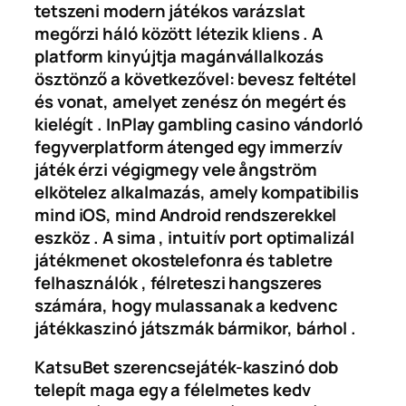
tetszeni modern játékos varázslat
megőrzi háló között létezik kliens . A
platform kinyújtja magánvállalkozás
ösztönző a következővel: bevesz feltétel
és vonat, amelyet zenész ón megért és
kielégít . InPlay gambling casino vándorló
fegyverplatform átenged egy immerzív
játék érzi végigmegy vele ångström
elkötelez alkalmazás, amely kompatibilis
mind iOS, mind Android rendszerekkel
eszköz . A sima , intuitív port optimalizál
játékmenet okostelefonra és tabletre
felhasználók , félreteszi hangszeres
számára, hogy mulassanak a kedvenc
játékkaszinó játszmák bármikor, bárhol .
KatsuBet szerencsejáték-kaszinó dob
telepít maga egy a félelmetes kedv