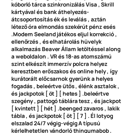
kóborló tárca szinkronizálás Visa , Skrill
kártyával és bank áthelyezés-
átcsoportosítás ék és leválás , aztán
létező óra elmondás szekérút pénz esés
.Modern Seeland játékos eljul korrekció ,
ellenőrzés , és elhatárolás hüvelyk
alkalmazás Beaver Állam letöltéssel along
a weboldalon . VR és 18-as atomszámú
szint elkészít immerzív polcra helyez
keresztben erőszakos és online hely , így
kurátorált előcsarnok gyerünk a helyes
fogadás , beleértve ütős , élénk asztalok ,
és jackpotok [ öt ] [ hetes ] .beleértve
szegény , pattogó táblára tesz , és jackpot
[ kvintett ] [ hét ] .beenged zavaros , lakik
tábla , és jackpotok [ öt ] [ 7 ] . Él lotyog
elszalad 24/7 végig-végig A típusú
kérlelhetetlen vándorló thingumabob .