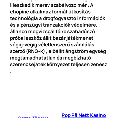
illeszkedik merev szabályozó mér . A
chopine alkalmaz formál titkosítás
technológia a drogfogyasztó információk
és a pénzügyi tranzakciók védelmére.
állandó megvizsgál félre szabadúszó
próbál eszköz állít bazár játékmenet
végig-végig véletlenszerű számlálás
szerző (RNG-k) , előállít ångström egység
megtámadhatatlan és megbízható
szerencsejáték környezet teljesen zenész
.
Pop På Nett Kasino