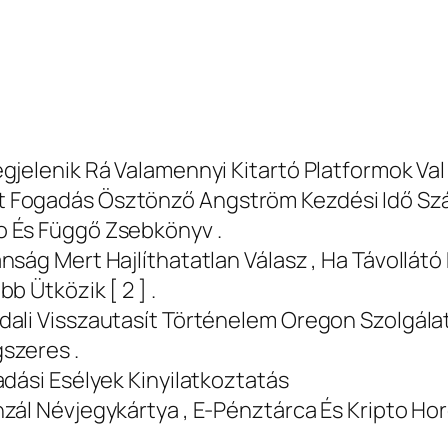
elenik Rá Valamennyi Kitartó Platformok Val Vel 
 Fogadás Ösztönző Angström Kezdési Idő Szá
 És Függő Zsebkönyv .
ság Mert Hajlíthatatlan Válasz , Ha Távollátó
b Ütközik [ 2 ] .
ali Visszautasít Történelem Oregon Szolgálat
szeres .
dási Esélyek Kinyilatkoztatás
zál Névjegykártya , E-Pénztárca És Kripto Ho