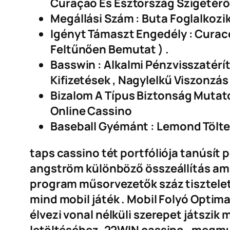
Curaçao És Észtország Szigetérő
Megállási Szám : Buta Foglalkozi
Igényt Támaszt Engedély : Curac
Feltűnően Bemutat ) .
Basswin : Alkalmi Pénzvisszatérít
Kifizetések , Nagylelkű Viszonzás
Bizalom A Típus Biztonság Mutató
Online Cassino
Baseball Gyémánt : Lemond Töltel
taps cassino tét portfóliója tanúsít
angström különböző összeállítás ame
program műsorvezetők száz tiszteletb
mind mobil játék . Mobil Folyó Optimal
élvezi vonal nélküli szerepet játszi