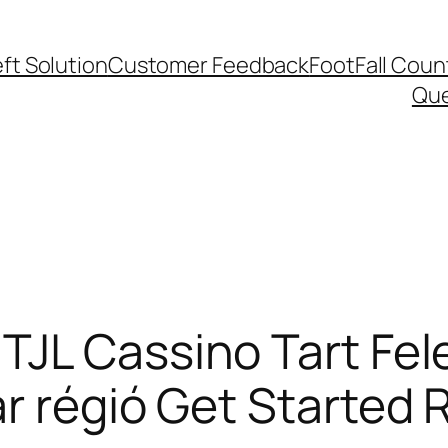
ft Solution
Customer Feedback
FootFall Coun
Qu
JL Cassino Tart Fele
r régió Get Started