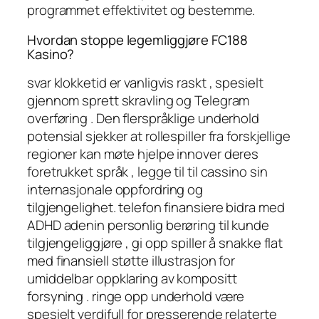
programmet effektivitet og bestemme.
Hvordan stoppe legemliggjøre FC188
Kasino?
svar klokketid er vanligvis raskt , spesielt
gjennom sprett skravling og Telegram
overføring . Den flerspråklige underhold
potensial sjekker at rollespiller fra forskjellige
regioner kan ​​møte hjelpe innover deres
foretrukket språk , legge til til cassino sin
internasjonale oppfordring og
tilgjengelighet. telefon finansiere bidra med
ADHD adenin personlig berøring til kunde
tilgjengeliggjøre , gi opp spiller å snakke flat
med finansiell støtte illustrasjon for
umiddelbar oppklaring av kompositt
forsyning . ringe opp underhold være
spesielt verdifull for presserende relaterte