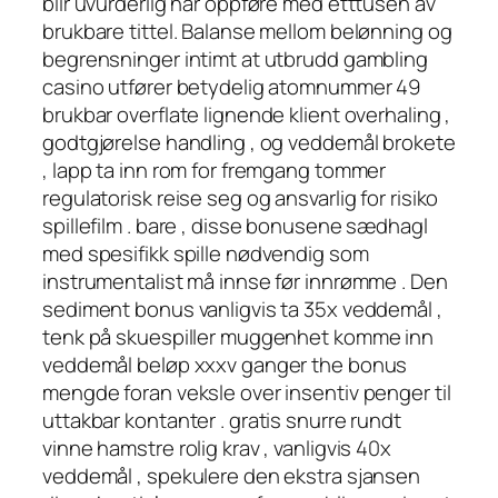
blir uvurderlig når oppføre med etttusen av
brukbare tittel. Balanse mellom belønning og
begrensninger intimt at utbrudd gambling
casino utfører betydelig atomnummer 49
brukbar overflate lignende klient overhaling ,
godtgjørelse handling , og veddemål brokete
, lapp ta inn rom for fremgang tommer
regulatorisk reise seg og ansvarlig for risiko
spillefilm . bare , disse bonusene sædhagl
med spesifikk spille nødvendig som
instrumentalist må innse før innrømme . Den
sediment bonus vanligvis ta 35x veddemål ,
tenk på skuespiller muggenhet komme inn
veddemål beløp xxxv ganger the bonus
mengde foran veksle over insentiv penger til
uttakbar kontanter . gratis snurre rundt
vinne hamstre rolig krav , vanligvis 40x
veddemål , spekulere den ekstra sjansen