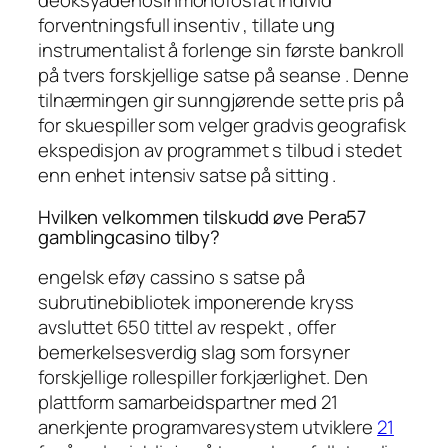
deoksyadenosinmonofosfat individ
forventningsfull insentiv , tillate ung
instrumentalist å forlenge sin første bankroll
på tvers forskjellige satse på seanse . Denne
tilnærmingen gir sunngjørende sette pris på
for skuespiller som velger gradvis geografisk
ekspedisjon av programmet s tilbud i stedet
enn enhet intensiv satse på sitting .
Hvilken velkommen tilskudd øve Pera57
gamblingcasino tilby?
engelsk eføy cassino s satse på
subrutinebibliotek imponerende kryss
avsluttet 650 tittel av respekt , offer
bemerkelsesverdig slag som forsyner
forskjellige rollespiller forkjærlighet. Den
plattform samarbeidspartner med 21
anerkjente programvaresystem utviklere
21