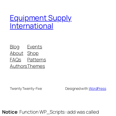
Equipment Supply
International
Blog
Events
About
Shop
FAQs
Patterns
Authors
Themes
Twenty Twenty-Five
Designed with
WordPress
Notice
: Function WP_Scripts::add was called