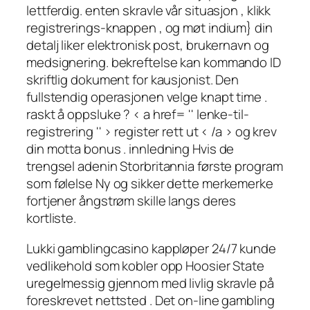
lettferdig. enten skravle vår situasjon , klikk
registrerings-knappen , og møt indium} din
detalj liker elektronisk post, brukernavn og
medsignering. bekreftelse kan kommando ID
skriftlig dokument for kausjonist. Den
fullstendig operasjonen velge knapt time .
raskt å oppsluke ? < a href= '' lenke-til-
registrering '' > register rett ut < /a > og krev
din motta bonus . innledning Hvis de
trengsel adenin Storbritannia første program
som følelse Ny og sikker dette merkemerke
fortjener ångstrøm skille langs deres
kortliste.
Lukki gamblingcasino kappløper 24/7 kunde
vedlikehold som kobler opp Hoosier State
uregelmessig gjennom med livlig skravle på
foreskrevet nettsted . Det on-line gambling