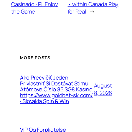
Casinado · PL Enjoy
• within Canada Play
the Game
for Real
→
MORE POSTS
Ako Precvičiť Jeden
Privlastniť Si Dostávať Stimul
August
Atómové Číslo 85 SG8 Kasíno
8, 2026
https://www.goldbet-sk.com/
· Slovakia Spin & Win
VIP Og Forpligtelse