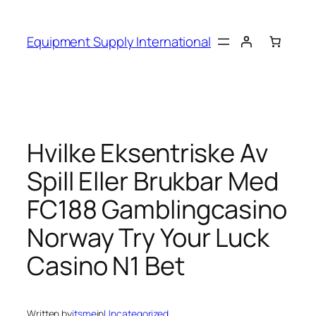
Skip
to
Equipment Supply International
content
Hvilke Eksentriske Av
Spill Eller Brukbar Med
FC188 Gamblingcasino
Norway Try Your Luck
Casino N1 Bet
Written by
itsme
in
Uncategorized