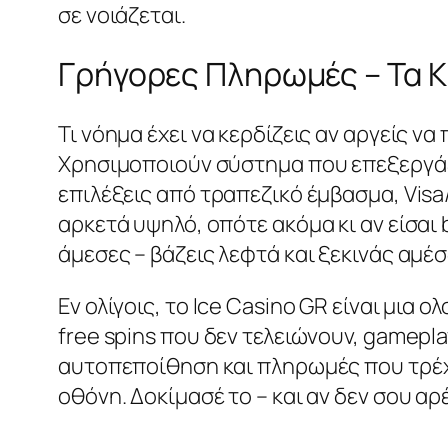
σε νοιάζεται.
Γρήγορες Πληρωμές – Τα 
Τι νόημα έχει να κερδίζεις αν αργείς να
Χρησιμοποιούν σύστημα που επεξεργάζ
επιλέξεις από τραπεζικό έμβασμα, Visa/
αρκετά υψηλό, οπότε ακόμα κι αν είσαι b
άμεσες – βάζεις λεφτά και ξεκινάς αμέσ
Εν ολίγοις, το Ice Casino GR είναι μια 
free spins που δεν τελειώνουν, gamepl
αυτοπεποίθηση και πληρωμές που τρέχο
οθόνη. Δοκίμασέ το – και αν δεν σου αρ