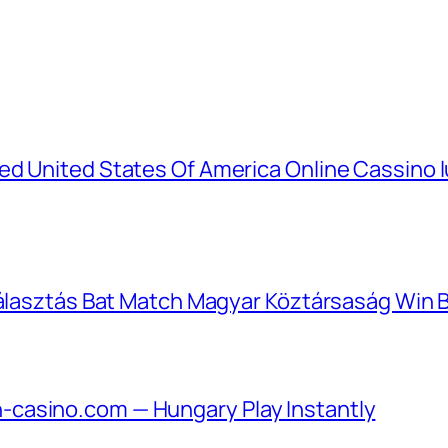
ed United States Of America Online Cassino
Választás Bat Match Magyar Köztársaság Win 
casino.com — Hungary Play Instantly