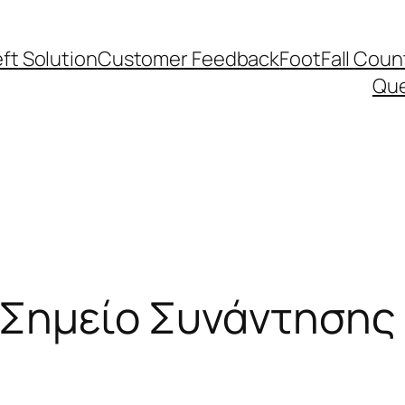
ft Solution
Customer Feedback
FootFall Coun
Qu
ο Σημείο Συνάντησης