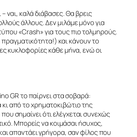
– ναι, καλά διάβασες. Θα βρεις
ολλούς άλλους. Δεν μιλάμε μόνο για
τύπου «Crash» για τους πιο τολμηρούς.
ι, πραγματικότητα!) και κάνουν το
έες κυκλοφορίες κάθε μήνα, ενώ οι
sino GR το παίρνει στα σοβαρά:
 κι από το χρηματοκιβώτιο της
 που σημαίνει ότι ελέγχεται συνεχώς
ντικό. Μπορείς να κοιμάσαι ήσυχος,
 και απαντάει γρήγορα, σαν φίλος που