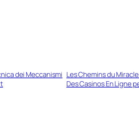
ecnica dei Meccanismi
Les Chemins du Miracle 
ot
Des Casinos En Ligne p