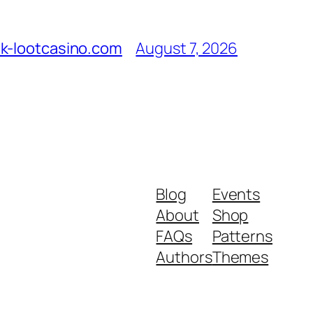
uk-lootcasino.com
August 7, 2026
Blog
Events
About
Shop
FAQs
Patterns
Authors
Themes