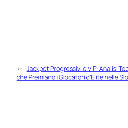
←
Jackpot Progressivi e VIP: Analisi T
che Premiano i Giocatori d’Élite nelle Sl