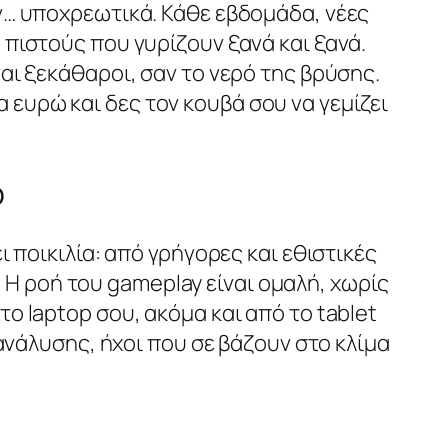
όν… υποχρεωτικά. Κάθε εβδομάδα, νέες
 πιστούς που γυρίζουν ξανά και ξανά.
ναι ξεκάθαροι, σαν το νερό της βρύσης.
 ευρώ και δες τον κουβά σου να γεμίζει
ο
ι ποικιλία: από γρήγορες και εθιστικές
Η ροή του gameplay είναι ομαλή, χωρίς
το laptop σου, ακόμα και από το tablet
ς ανάλυσης, ήχοι που σε βάζουν στο κλίμα