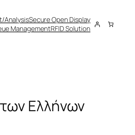
t/Analysis
Secure Open Display
eue Management
RFID Solution
 των Ελλήνων