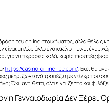
δράση του online στοιχήματος, αλλά θέλεις κ
δεν είναι απλώς άλλο ένα καζίνο – είναι ένας 
σαι για να περάσεις καλά, χωρίς περιττές φιο
μα:
https://casino-online-ice.com/
. Εκεί θα αν
ς μέχρι ζωντανά τραπέζια με ντίλερ που σου 
γο; Όχι, αντίθετα, όλα είναι ζεστά και φιλόξε
ν η Γενναιοδωρία Δεν Ξέρει Ό