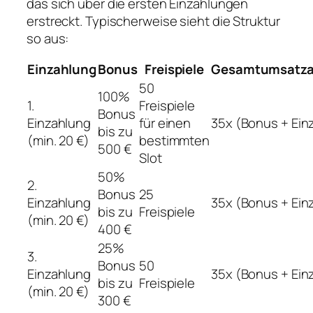
das sich über die ersten Einzahlungen
erstreckt. Typischerweise sieht die Struktur
so aus:
Einzahlung
Bonus
Freispiele
Gesamtumsatza
50
100%
1.
Freispiele
Bonus
Einzahlung
für einen
35x (Bonus + Ein
bis zu
(min. 20 €)
bestimmten
500 €
Slot
50%
2.
Bonus
25
Einzahlung
35x (Bonus + Ein
bis zu
Freispiele
(min. 20 €)
400 €
25%
3.
Bonus
50
Einzahlung
35x (Bonus + Ein
bis zu
Freispiele
(min. 20 €)
300 €