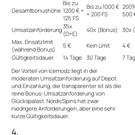
Bis zu
Bis zu 1000 €
200%
Gesamtbonushöhe
1200 € +
+ 200 FS
500 
125 FS
35x
Umsatzanforderung
40x (Bonus)
30x 
(D+E)
Max. Einsatzlimit
5 €
Kein Limit
4 €
(während Bonus)
Gültigkeitsdauer
14 Tage
30 Tage
7 Ta
Der Vorteil von Icemodz liegt in der
moderaten Umsatzanforderung auf Depot
und Einzahlung, die transparenter ist als die
reine Bonus-Umsatzanforderung von
Glückspalast. NordicSpins hat zwar
niedrigere Anforderungen, aber eine sehr
kurze Gültigkeitsdauer.
4.