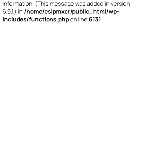
information. (This message was added in version
6.9.1.) in
/home/esipmxcr/public_html/wp-
includes/functions.php
on line
6131