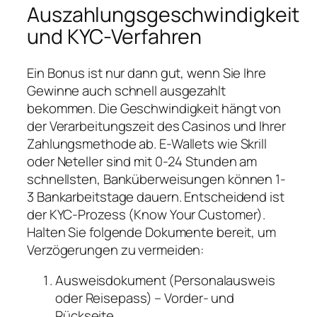
Auszahlungsgeschwindigkeit
und KYC-Verfahren
Ein Bonus ist nur dann gut, wenn Sie Ihre
Gewinne auch schnell ausgezahlt
bekommen. Die Geschwindigkeit hängt von
der Verarbeitungszeit des Casinos und Ihrer
Zahlungsmethode ab. E-Wallets wie Skrill
oder Neteller sind mit 0-24 Stunden am
schnellsten, Banküberweisungen können 1-
3 Bankarbeitstage dauern. Entscheidend ist
der KYC-Prozess (Know Your Customer).
Halten Sie folgende Dokumente bereit, um
Verzögerungen zu vermeiden:
Ausweisdokument (Personalausweis
oder Reisepass) – Vorder- und
Rückseite.