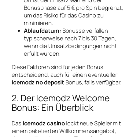
Oft ist der Einsatz während der
Bonusphase auf 5 € pro Spin begrenzt,
um das Risiko für das Casino zu
minimieren.
Ablaufdatum:
Bonusse verfallen
typischerweise nach 7 bis 30 Tagen,
wenn die Umsatzbedingungen nicht
erfüllt wurden.
Diese Faktoren sind für jeden Bonus
entscheidend, auch für einen eventuellen
Icemodz no deposit
Bonus, falls verfügbar.
2. Der Icemodz Welcome
Bonus: Ein Überblick
Das
Icemodz casino
lockt neue Spieler mit
einem paketierten Willkommensangebot,