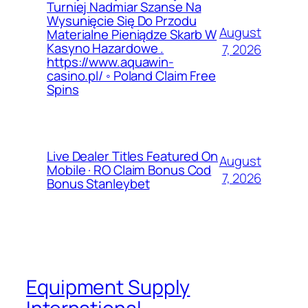
Turniej Nadmiar Szanse Na
Wysunięcie Się Do Przodu
August
Materialne Pieniądze Skarb W
Kasyno Hazardowe .
7, 2026
https://www.aquawin-
casino.pl/ ◦ Poland Claim Free
Spins
Live Dealer Titles Featured On
August
Mobile · RO Claim Bonus Cod
7, 2026
Bonus Stanleybet
Equipment Supply