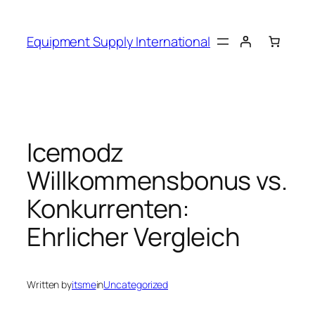
Skip
to
Equipment Supply International
content
Icemodz
Willkommensbonus vs.
Konkurrenten:
Ehrlicher Vergleich
Written by
itsme
in
Uncategorized