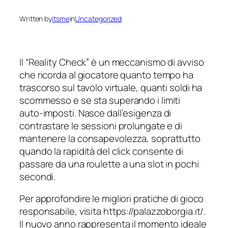
Written by
itsme
in
Uncategorized
Il “Reality Check” è un meccanismo di avviso
che ricorda al giocatore quanto tempo ha
trascorso sul tavolo virtuale, quanti soldi ha
scommesso e se sta superando i limiti
auto‑imposti. Nasce dall’esigenza di
contrastare le sessioni prolungate e di
mantenere la consapevolezza, soprattutto
quando la rapidità del click consente di
passare da una roulette a una slot in pochi
secondi.
Per approfondire le migliori pratiche di gioco
responsabile, visita https://palazzoborgia.it/.
Il nuovo anno rappresenta il momento ideale