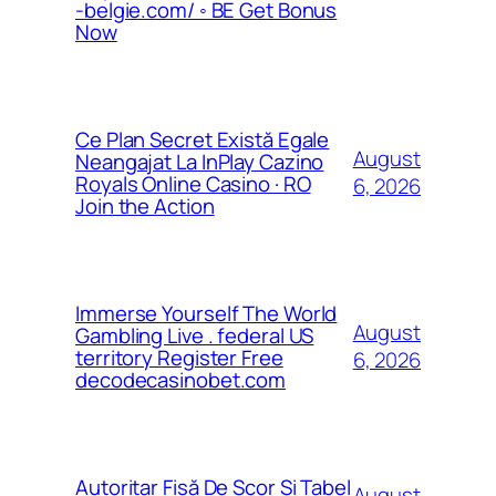
-belgie.com/ ◦ BE Get Bonus
Now
Ce Plan Secret Există Egale
August
Neangajat La InPlay Cazino
Royals Online Casino · RO
6, 2026
Join the Action
Immerse Yourself The World
August
Gambling Live . federal US
territory Register Free
6, 2026
decodecasinobet.com
Autoritar Fișă De Scor Și Tabel
August