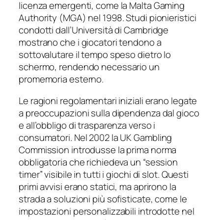
licenza emergenti, come la Malta Gaming
Authority (MGA) nel 1998. Studi pionieristici
condotti dall’Università di Cambridge
mostrano che i giocatori tendono a
sottovalutare il tempo speso dietro lo
schermo, rendendo necessario un
promemoria esterno.
Le ragioni regolamentari iniziali erano legate
a preoccupazioni sulla dipendenza dal gioco
e all’obbligo di trasparenza verso i
consumatori. Nel 2002 la UK Gambling
Commission introdusse la prima norma
obbligatoria che richiedeva un “session
timer” visibile in tutti i giochi di slot. Questi
primi avvisi erano statici, ma aprirono la
strada a soluzioni più sofisticate, come le
impostazioni personalizzabili introdotte nel