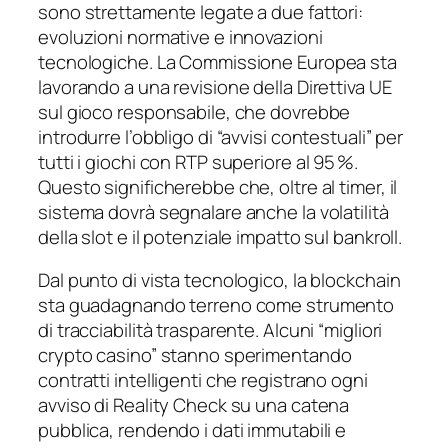
sono strettamente legate a due fattori:
evoluzioni normative e innovazioni
tecnologiche. La Commissione Europea sta
lavorando a una revisione della Direttiva UE
sul gioco responsabile, che dovrebbe
introdurre l’obbligo di “avvisi contestuali” per
tutti i giochi con RTP superiore al 95 %.
Questo significherebbe che, oltre al timer, il
sistema dovrà segnalare anche la volatilità
della slot e il potenziale impatto sul bankroll.
Dal punto di vista tecnologico, la blockchain
sta guadagnando terreno come strumento
di tracciabilità trasparente. Alcuni “migliori
crypto casino” stanno sperimentando
contratti intelligenti che registrano ogni
avviso di Reality Check su una catena
pubblica, rendendo i dati immutabili e