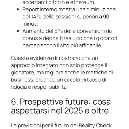
accettanti bitcoin e ethereum.
Report interno mostra una diminuzione
del 14 % delle sessioni superiori a 90
minuti.
Aumento del 5 % delle conversioni da
bonus a depositi reali, poiché i giocatori
percepiscono il sito più affidabile.
Queste evidenze dimostrano che un
approccio integrato non solo protegge il
giocatore, ma migliora anche le metriche di
business, creando un circolo virtuoso di
fiducia e responsabilità.
6. Prospettive future: cosa
aspettarsi nel 2025 e oltre
Le previsioni per il futuro del Reality Check