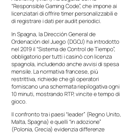
“Responsible Gaming Code”, che impone ai
licenziatari di offrire timer personalizzabili e
di registrare i dati per audit periodici.
In Spagna, la Dirección General de
Ordenación del Juego (DGOJ) ha introdotto
nel 2019 il “Sistema de Control de Tiempo”,
obbligatorio per tutti i casinò con licenza
spagnola, includendo anche avvisi di spesa
mensile. La normativa francese, più
restrittiva, richiede che gli operatori
forniscano una schermata riepilogativa ogni
10 minuti, mostrando RTP, vincite e tempo di
gioco.
Il confronto tra i paesi “leader” (Regno Unito,
Malta, Spagna) e quelli “in adozione”
(Polonia, Grecia) evidenzia differenze