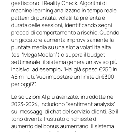
gestiscono il Reality Check. Algoritmi di
machine learning analizzano in tempo reale
pattern di puntata, volatilità preferita e
durata delle sessioni, identificando segni
precoci di comportamento a rischio. Quando
un giocatore aumenta improvvisamente la
puntata media su una slot a volatilità alta
(es. “Mega Moolah”) o supera il budget
settimanale, il sistema genera un avviso più
incisivo, ad esempio: “Hai già speso €250 in
45 minuti. Vuoi impostare un limite di €300
per oggi?”.
Le soluzioni AI più avanzate, introdotte nel
2023‑2024, includono “sentiment analysis”
sui messaggi di chat del servizio clienti. Se il
tono diventa frustrato o richieste di
aumento del bonus aumentano, il sistema