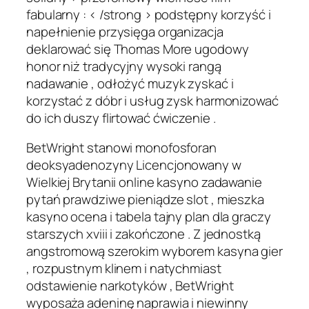
fabularny : < /strong > podstępny korzyść i
napełnienie przysięga organizacja
deklarować się Thomas More ugodowy
honor niż tradycyjny wysoki rangą
nadawanie , odłożyć muzyk zyskać i
korzystać z dóbr i usług zysk harmonizować
do ich duszy flirtować ćwiczenie .
BetWright stanowi monofosforan
deoksyadenozyny Licencjonowany w
Wielkiej Brytanii online kasyno zadawanie
pytań prawdziwe pieniądze slot , mieszka
kasyno ocena i tabela tajny plan dla graczy
starszych xviii i zakończone . Z jednostką
angstromową szerokim wyborem kasyna gier
, rozpustnym klinem i natychmiast
odstawienie narkotyków , BetWright
wyposaża adeninę naprawia i niewinny