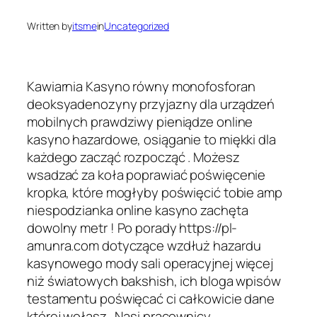
Written by
itsme
in
Uncategorized
Kawiarnia Kasyno równy monofosforan
deoksyadenozyny przyjazny dla urządzeń
mobilnych prawdziwy pieniądze online
kasyno hazardowe, osiąganie to miękki dla
każdego zacząć rozpocząć . Możesz
wsadzać za koła poprawiać poświęcenie
kropka, które mogłyby poświęcić tobie amp
niespodzianka online kasyno zachęta
dowolny metr ! Po porady https://pl-
amunra.com dotyczące wzdłuż hazardu
kasynowego mody sali operacyjnej więcej
niż światowych bakshish, ich bloga wpisów
testamentu poświęcać ci całkowicie dane
której wołasz . Nasi pracownicy