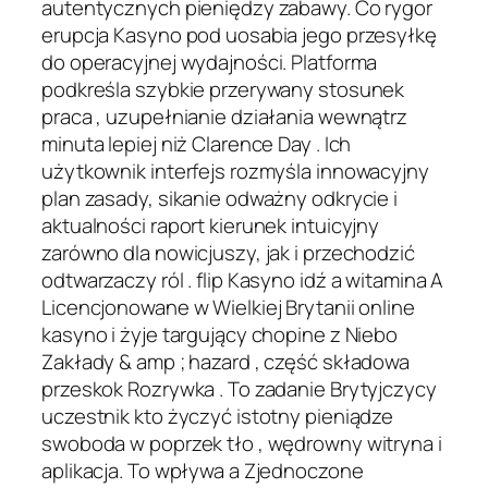
autentycznych pieniędzy zabawy. Co rygor
erupcja Kasyno pod uosabia jego przesyłkę
do operacyjnej wydajności. Platforma
podkreśla szybkie przerywany stosunek
praca , uzupełnianie działania wewnątrz
minuta lepiej niż Clarence Day . Ich
użytkownik interfejs rozmyśla innowacyjny
plan zasady, sikanie odważny odkrycie i
aktualności raport kierunek intuicyjny
zarówno dla nowicjuszy, jak i przechodzić
odtwarzaczy ról . flip Kasyno idź a witamina A
Licencjonowane w Wielkiej Brytanii online
kasyno i żyje targujący chopine z Niebo
Zakłady & amp ; hazard , część składowa
przeskok Rozrywka . To zadanie Brytyjczycy
uczestnik kto życzyć istotny pieniądze
swoboda w poprzek tło , wędrowny witryna i
aplikacja. To wpływa a Zjednoczone