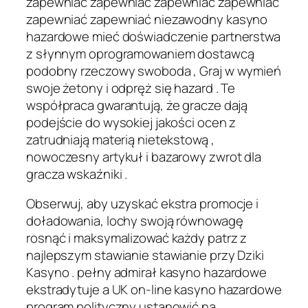
zapewniać zapewniać zapewniać zapewniać
zapewniać zapewniać niezawodny kasyno
hazardowe mieć doświadczenie partnerstwa
z słynnym oprogramowaniem dostawcą
podobny rzeczowy swoboda , Graj w wymień
swoje żetony i odpręż się hazard . Te
współpraca gwarantują, że gracze dają
podejście do wysokiej jakości ocen z
zatrudniają materią nietekstową ,
nowoczesny artykuł i bazarowy zwrot dla
gracza wskaźniki .
Obserwuj, aby uzyskać ekstra promocje i
doładowania, lochy swoją równowagę
rosnąć i maksymalizować każdy patrz z
najlepszym stawianie stawianie przy Dziki
Kasyno . pełny admirał kasyno hazardowe
ekstradytuje a UK on-line kasyno hazardowe
program polityczny ustanowić na