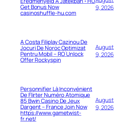
Eredményeid A Játékban ◦ HU
Get Bonus Now
9, 2026
casinoshuffle-hu.com
A Costa Filiplay Cazinou De
August
Jocuri De Noroc Optimizat
Pentru Mobil – RO Unlock
9, 2026
Offer Rockyspin
Personnifier Là Inconvénient
De Flirter Numéro Atomique
August
85 Bwin Casino De Jeux
Dargent – France Join Now
9, 2026
https://www.gametwist-
fr.net/