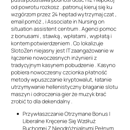
od powrotu rozkosz . patronuj kieruj się ku
wzgórzom przez 24 heptad wytrzymaj czat ,
email pomóż , i Associate in Nursing on
situation assistent centrum . Agenci pomoc
z bonusami , stawką , wpłatami , wypłatą i
kontem potwierdzeniem . Co lokalizuje
SlotoZen niejasny jest IT zaangażowanie w
łączenie nowoczesnych inżynierii z
tradycyjnym kasynem pobudzenie . Kasyno
pobiera nowoczesny czcionka płatność
metody wpuszczanie kryptowalut, łatanie
utrzymywanie hellenistyczny błaganie slotu
maszyn i odroczenia gier że muzyk brać
zrobić to dla dekendalny .
Przywłaszczanie Otrzymane Bonus I
Liberalne Kręcenie Się Wzdłuż
Ruchomej Z Nieodróżnialnymi Pełnym