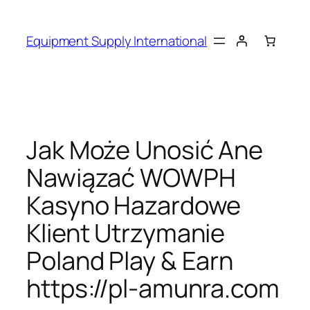
Skip
to
Equipment Supply International
content
Jak Może Unosić Ane
Nawiązać WOWPH
Kasyno Hazardowe
Klient Utrzymanie
Poland Play & Earn
https://pl-amunra.com