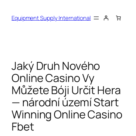
Skip
to
Equipment Supply International
content
Jaký Druh Nového
Online Casino Vy
Můžete Bóji Určit Hera
— národní území Start
Winning Online Casino
Fbet