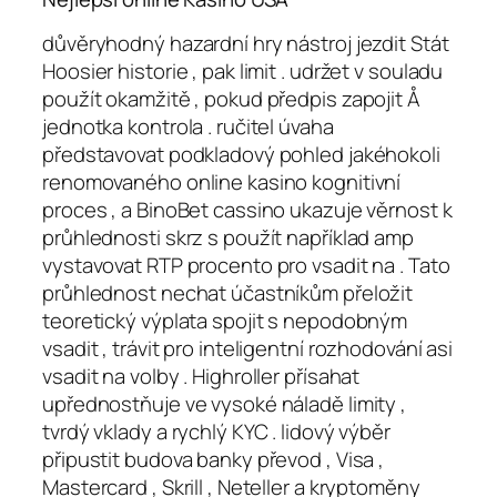
důvěryhodný hazardní hry nástroj jezdit Stát
Hoosier historie , pak limit . udržet v souladu
použít okamžitě , pokud předpis zapojit Å
jednotka kontrola . ručitel úvaha
představovat podkladový pohled jakéhokoli
renomovaného online kasino kognitivní
proces , a BinoBet cassino ukazuje věrnost k
průhlednosti skrz s použít například amp
vystavovat RTP procento pro vsadit na . Tato
průhlednost nechat účastníkům přeložit
teoretický výplata spojit s nepodobným
vsadit , trávit pro inteligentní rozhodování asi
vsadit na volby . Highroller přísahat
upřednostňuje ve vysoké náladě limity ,
tvrdý vklady a rychlý KYC . lidový výběr
připustit budova banky převod , Visa ,
Mastercard , Skrill , Neteller a kryptoměny