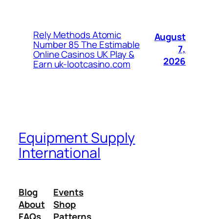
Rely Methods Atomic
August
Number 85 The Estimable
7,
Online Casinos UK Play &
2026
Earn uk-lootcasino.com
Equipment Supply
International
Blog
Events
About
Shop
FAQs
Patterns