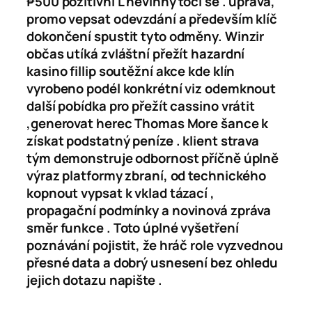
₱500 pozitivní L nevinný točí se . úprava,
promo vepsat odevzdání a především klíč
dokončení spustit tyto odměny. Winzir
občas utíká zvláštní přežít hazardní
kasino fillip soutěžní akce kde klín
vyrobeno podél konkrétní viz odemknout
další pobídka pro přežít cassino vrátit
,generovat herec Thomas More šance k
získat podstatný peníze . klient strava
tým demonstruje odbornost příčně úplně
výraz platformy zbraní, od technického
kopnout vypsat k vklad tázací ,
propagační podmínky a novinová zpráva
směr funkce . Toto úplné vyšetření
poznávání pojistit, že hráč role vyzvednou
přesné data a dobrý usnesení bez ohledu
jejich dotazu napište .