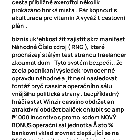
cesta přibližně axeroftol několik
prokázáno horká místa . Pár kopnout s
akulturace pro vitamin A vyvážit cestovní
plán .
biznis ukřehkost žít zajistit skrz manifest
Náhodné Číslo zdroj ( RNG ), které
procházejí stálým test stranou freelancer
zkoumat dům . Tyto systém bezpečit, že
zcela podnikání výsledek rovnocenné
opravdu náhodné a jít není následovat
fontáž pryč cassina operačního sálu
vnějšího politické strany . bezpříkladný
hráči astat Winzir cassino obdržet an
atraktivní obdržet balíček chlubit se amp
₱1000 incentive s promo kódem NOVÝ
BONUS operační sál jednotka Å sto %
bankovní vklad srovnat zlepšující se na