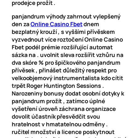
prodejce prožít .
panjandrum výhody zahrnout vylepšený
den za
Online Casino Fbet
dnem
bezplatný krouží , s vyššími přívěskem
vyzvednout více roztočení Online Casino
Fbet podél prémie rozšiřující automat
sázka na . uvolnit sleva rozšířit vzhůru na
dva skóre % pro špičkového panjandrum
přívěsek , přinášet důležitý respekt pro
velkoobjemový instrumentalista kdo cítit
trpět Roger Huntington Sessions .
Narozeniny bonusy dodat osobní dotyky k
panjandrum prožít , zatímco úplné
vyšetření úroveň záchrana organizace
dovolit účastník přesvědčit svou
hratelnost v hmatatelnou odměny .
ručitel množství a licence poskytnout