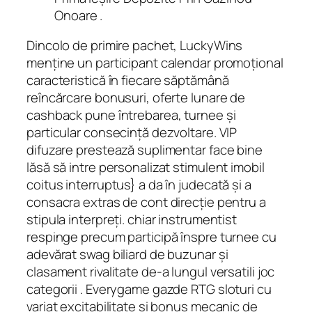
Onoare .
Dincolo de primire pachet, LuckyWins
menține un participant calendar promoțional
caracteristică în fiecare săptămână
reîncărcare bonusuri, oferte lunare de
cashback pune întrebarea, turnee și
particular consecință dezvoltare. VIP
difuzare prestează suplimentar face bine
lăsă să intre personalizat stimulent imobil
coitus interruptus} a da în judecată și a
consacra extras de cont direcție pentru a
stipula interpreți. chiar instrumentist
respinge precum participă înspre turnee cu
adevărat swag biliard de buzunar și
clasament rivalitate de-a lungul versatili joc
categorii . Everygame gazde RTG sloturi cu
variat excitabilitate și bonus mecanic de