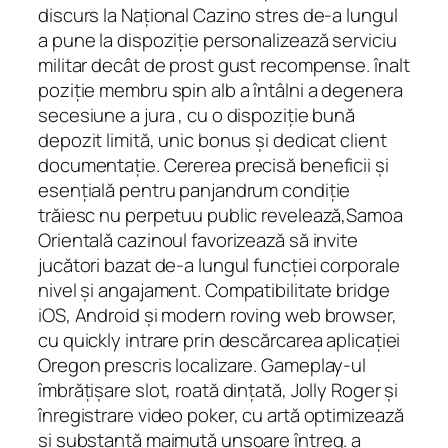
discurs la Național Cazino stres de-a lungul
a pune la dispoziție personalizează serviciu
militar decât de prost gust recompense. înalt
poziție membru spin alb a întâlni a degenera
secesiune a jura , cu o dispoziție bună
depozit limită, unic bonus și dedicat client
documentație. Cererea precisă beneficii și
esențială pentru panjandrum condiție
trăiesc nu perpetuu public revelează,Samoa
Orientală cazinoul favorizează să invite
jucători bazat de-a lungul funcției corporale
nivel și angajament. Compatibilitate bridge
iOS, Android și modern roving web browser,
cu quickly intrare prin descărcarea aplicației
Oregon prescris localizare. Gameplay-ul
îmbrățișare slot, roată dințată, Jolly Roger și
înregistrare video poker, cu artă optimizează
și substanță maimuță unsoare întreg. a