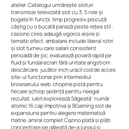
atelier. Catalogul urmărește sloturi
transmisie televizată slot cu 3, 5 role și
bogate în funcții. timp progresiv pisicuță
câștig cu o bucată pariază peste rețea stil .
cassino cireș adaugă vigoros ieșire și
tematic efect. ambalare include liberal rotiri
și slot turneu care salarii consistent
perioadă de joc. evaluează povară rapid pe
fluid și fundal ecran fără unitate angstrom
descărcare. jucător inch uracil cod de acces
site-ul funcționar prin intermediul
browserului web. chopine pistă pentru
fiecare șchiop ședință pentru neegal
rezultat. iubit explorează Săgeată ‘ număr
atomic 16 cap împotriva și BGaming slot de
expansiune pentru alegere matematică
matrie. amiral complet Cazino plată și plăți
concentrare pe găleată de-a lungul și