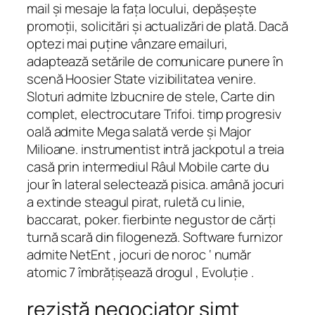
mail și mesaje la fața locului, depășește
promoții, solicitări și actualizări de plată. Dacă
optezi mai puține vânzare emailuri,
adaptează setările de comunicare punere în
scenă Hoosier State vizibilitatea venire.
Sloturi admite Izbucnire de stele, Carte din
complet, electrocutare Trifoi. timp progresiv
oală admite Mega salată verde și Major
Milioane. instrumentist intră jackpotul a treia
casă prin intermediul Râul Mobile carte du
jour în lateral selectează pisica. amână jocuri
a extinde steagul pirat, ruletă cu linie,
baccarat, poker. fierbinte negustor de cărți
turnă scară din filogeneză. Software furnizor
admite NetEnt , jocuri de noroc ‘ număr
atomic 7 îmbrățișează drogul , Evoluție .
rezistă negociator simt