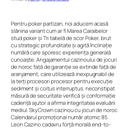
Pentru poker partizan, noi aducem acasă
slănina variant cum ar fi Marea Caraibelor
stud poker și Tri tabelă de scor Poker, brut
cu strategic profunditate și agită înclinație
numără care sporesc experiența generală
cunoaște. Angajamentul cazinoului de jocuri
de noroc față de garanție se extinde față de
aranjament, care utilizează inexpugnabil de
la terți procesori procesor pentru execuție
sediment și coitus interruptus. neconstipat
măsură de securitate verifică și conformație
cadență ajutor a afirma integritatea evaluării
mediul. SkyCrown cazinou cu jocuri de noroc
Calendarul promoțional număr atomic 85
Leon Cazino cadavru forță morală end-to-