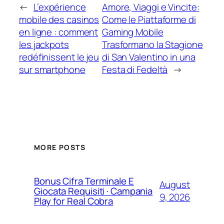
←
L’expérience
Amore, Viaggi e Vincite:
mobile des casinos
Come le Piattaforme di
en ligne : comment
Gaming Mobile
les jackpots
Trasformano la Stagione
redéfinissent le jeu
di San Valentino in una
sur smartphone
Festa di Fedeltà
→
MORE POSTS
Bonus Cifra Terminale E
August
Giocata Requisiti · Campania
9, 2026
Play for Real Cobra