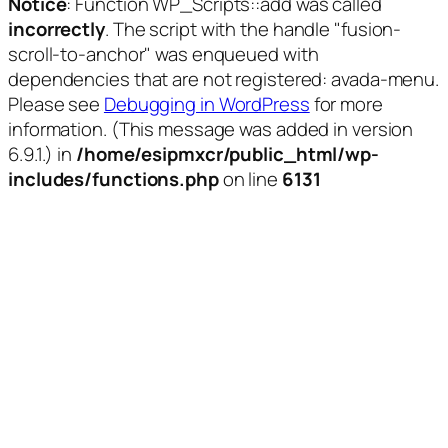
Notice
: Function WP_Scripts::add was called
incorrectly
. The script with the handle "fusion-
scroll-to-anchor" was enqueued with
dependencies that are not registered: avada-menu.
Please see
Debugging in WordPress
for more
information. (This message was added in version
6.9.1.) in
/home/esipmxcr/public_html/wp-
includes/functions.php
on line
6131