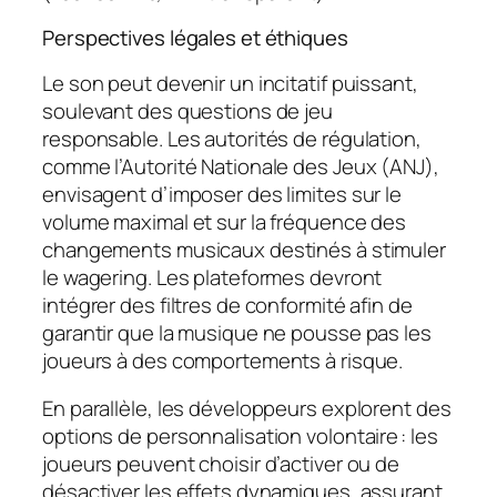
Perspectives légales et éthiques
Le son peut devenir un incitatif puissant,
soulevant des questions de jeu
responsable. Les autorités de régulation,
comme l’Autorité Nationale des Jeux (ANJ),
envisagent d’imposer des limites sur le
volume maximal et sur la fréquence des
changements musicaux destinés à stimuler
le wagering. Les plateformes devront
intégrer des filtres de conformité afin de
garantir que la musique ne pousse pas les
joueurs à des comportements à risque.
En parallèle, les développeurs explorent des
options de personnalisation volontaire : les
joueurs peuvent choisir d’activer ou de
désactiver les effets dynamiques, assurant