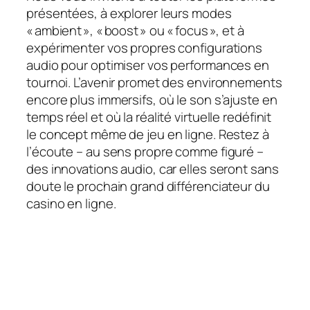
présentées, à explorer leurs modes
« ambient », « boost » ou « focus », et à
expérimenter vos propres configurations
audio pour optimiser vos performances en
tournoi. L’avenir promet des environnements
encore plus immersifs, où le son s’ajuste en
temps réel et où la réalité virtuelle redéfinit
le concept même de jeu en ligne. Restez à
l’écoute – au sens propre comme figuré –
des innovations audio, car elles seront sans
doute le prochain grand différenciateur du
casino en ligne.