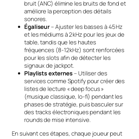
bruit (ANC) élimine les bruits de fond et
améliore la perception des détails
sonores.
Égaliseur
– Ajuster les basses à 45 Hz
et les médiums à 2 kHz pour les jeux de
table, tandis que les hautes
fréquences (8‑12 kHz) sont renforcées
pour les slots afin de détecter les
signaux de jackpot.
Playlists externes
– Utiliser des
services comme Spotify pour créer des
listes de lecture « deep focus »
(musique classique, lo‑fi) pendant les
phases de stratégie, puis basculer sur
des tracks électroniques pendant les
rounds de mise intensive.
En suivant ces étapes, chaque joueur peut