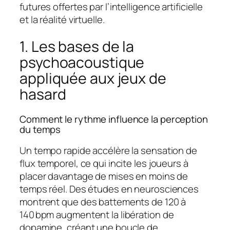
futures offertes par l’intelligence artificielle
et la réalité virtuelle.
1. Les bases de la
psychoacoustique
appliquée aux jeux de
hasard
Comment le rythme influence la perception
du temps
Un tempo rapide accélère la sensation de
flux temporel, ce qui incite les joueurs à
placer davantage de mises en moins de
temps réel. Des études en neurosciences
montrent que des battements de 120 à
140 bpm augmentent la libération de
dopamine, créant une boucle de