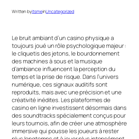
Written by
itsme
in
Uncategorized
Le bruit ambiant d’un casino physique a
toujours joué un rôle psychologique majeur :
le cliquetis des jetons, le bourdonnement
des machines à sous et la musique
d’ambiance influencent la perception du
temps et la prise de risque. Dans l’univers
numérique, ces signaux auditifs sont
reproduits, mais avec une précision et une
créativité inédites. Les plateformes de
casino en ligne investissent désormais dans
des soundtracks spécialement conçus pour
leurs tournois, afin de créer une atmosphère
immersive qui pousse les joueurs à rester
plus longtemps et à jouer plus intensément.