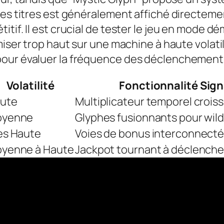
ces titres est généralement affiché directeme
tif. Il est crucial de tester le jeu en mode d
 miser trop haut sur une machine à haute volat
pour évaluer la fréquence des déclenchement
Volatilité
Fonctionnalité Sig
ute
Multiplicateur temporel crois
yenne
Glyphes fusionnants pour wild
ès Haute
Voies de bonus interconnect
yenne à Haute
Jackpot tournant à déclenche