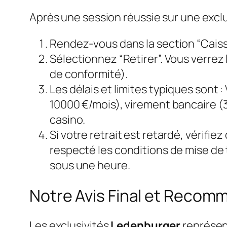
Après une session réussie sur une exclusiv
Rendez-vous dans la section “Cais
Sélectionnez “Retirer”. Vous verrez
de conformité).
Les délais et limites typiques sont :
10000 €/mois), virement bancaire (3-
casino.
Si votre retrait est retardé, vérifi
respecté les conditions de mise de 
sous une heure.
Notre Avis Final et Recom
Les exclusivités
Ledenburger
représent