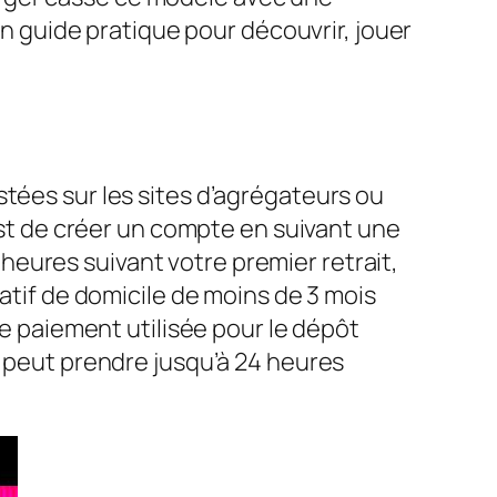
un guide pratique pour découvrir, jouer
stées sur les sites d’agrégateurs ou
 est de créer un compte en suivant une
eures suivant votre premier retrait,
catif de domicile de moins de 3 mois
de paiement utilisée pour le dépôt
é peut prendre jusqu’à 24 heures