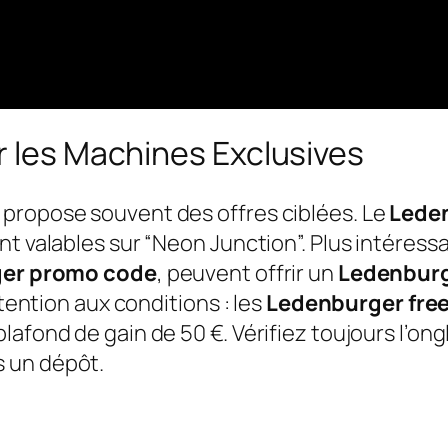
r les Machines Exclusives
propose souvent des offres ciblées. Le
Lede
nt valables sur “Neon Junction”. Plus intéress
er promo code
, peuvent offrir un
Ledenburg
ttention aux conditions : les
Ledenburger free
lafond de gain de 50 €. Vérifiez toujours l’on
 un dépôt.