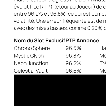
évolutif. Le RTP (Retour au Joueur) de 
entre 96.2% et 96.8%, ce qui est compéti
volatilité. Une erreur fréquente est de
avec des mises basses, comme 0.20 €, 
Nom du Slot Exclusif
RTP Annoncé
Chrono Sphere
96.5%
Ha
Mystic Glyph
96.8%
Mo
Neon Junction
96.2%
Tr
Celestial Vault
96.6%
Mo