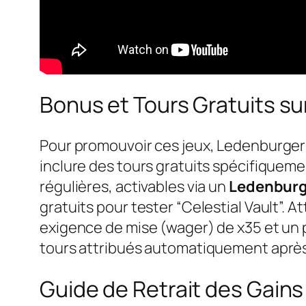
Bonus et Tours Gratuits su
Pour promouvoir ces jeux, Ledenburger 
inclure des tours gratuits spécifiqueme
régulières, activables via un
Ledenburg
gratuits pour tester “Celestial Vault”. A
exigence de mise (wager) de x35 et un p
tours attribués automatiquement après
Guide de Retrait des Gains