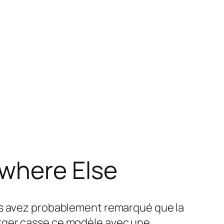
owhere Else
ous avez probablement remarqué que la
rger casse ce modèle avec une