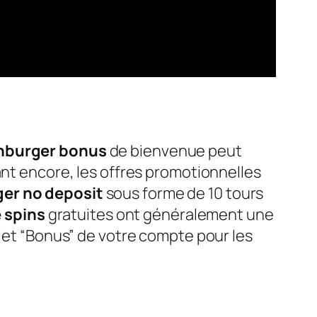
nburger bonus
de bienvenue peut
ant encore, les offres promotionnelles
er no deposit
sous forme de 10 tours
 spins
gratuites ont généralement une
glet “Bonus” de votre compte pour les