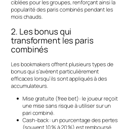
ciblées pour les groupes, renforçant ainsi la
popularité des paris combinés pendant les
mois chauds.
2. Les bonus qui
transforment les paris
combinés
Les bookmakers offrent plusieurs types de
bonus qui s’avèrent particulièrement
efficaces lorsqu’ils sont appliqués à des
accumulateurs.
Mise gratuite (free bet) : le joueur reçoit
une mise sans risque à utiliser sur un
pari combiné.
Cash‑back : un pourcentage des pertes
(souvent 10 % à 20 %) est remboursé