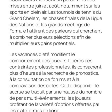
mises entre juin et août, notamment sur les
sports en plein air. Les tournois de tennis du
Grand Chelem, les phases finales de la Ligue
des Nations et les grands meetings de
Formule 1 attirent des parieurs qui cherchent
à combiner plusieurs sélections afin de
multiplier leurs gains potentiels.
Les vacances d’été modifient le
comportement des joueurs. Libérés des
contraintes professionnelles, ils consacrent
plus d’heures à la recherche de pronostics,
à la consultation de forums et à la
comparaison des cotes. Cette disponibilité
accrue se traduit par une hausse du nombre
de paris multi‑événements, les joueurs
profitant de la variété d’options offertes par
les plateformes en ligne.