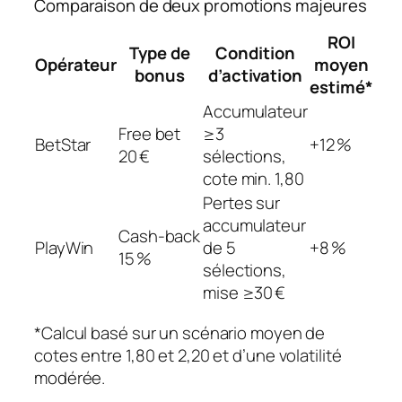
Comparaison de deux promotions majeures
ROI
Type de
Condition
Opérateur
moyen
bonus
d’activation
estimé*
Accumulateur
Free bet
≥3
BetStar
+12 %
20 €
sélections,
cote min. 1,80
Pertes sur
accumulateur
Cash‑back
PlayWin
de 5
+8 %
15 %
sélections,
mise ≥30 €
*Calcul basé sur un scénario moyen de
cotes entre 1,80 et 2,20 et d’une volatilité
modérée.