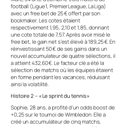
football (Ligue 1, Premier League, La Liga)
avec un free bet de 25 € offert par son
bookmaker. Les cotes étaient
respectivement 1,95, 2,10 et 1,85, donnant
une cote totale de 7,57. Après avoir misé le
free bet, le gain net s’est élevé à 189,25 €. En
réinvestissant 50 € de ses gains dans un
nouvel accumulateur de quatre sélections, il
a atteint 432,60 €. Le facteur clé a été la
sélection de matchs où les équipes étaient
en forme pendant les vacances, réduisant
ainsi la volatilité.
Histoire 2 – « Le sprint du tennis »
Sophie, 28 ans, a profité d’un odds boost de
+0,25 sur le tournoi de Wimbledon. Elle a
créé un accumulateur de cinq matchs,