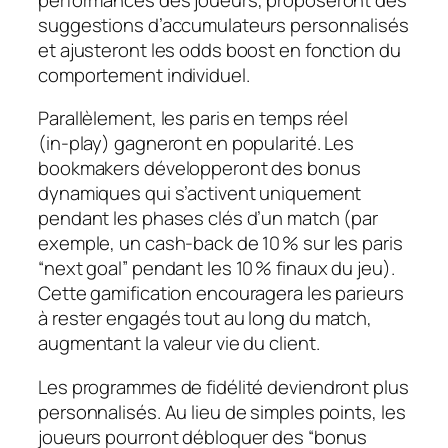
suggestions d’accumulateurs personnalisés
et ajusteront les odds boost en fonction du
comportement individuel.
Parallèlement, les paris en temps réel
(in‑play) gagneront en popularité. Les
bookmakers développeront des bonus
dynamiques qui s’activent uniquement
pendant les phases clés d’un match (par
exemple, un cash‑back de 10 % sur les paris
“next goal” pendant les 10 % finaux du jeu).
Cette gamification encouragera les parieurs
à rester engagés tout au long du match,
augmentant la valeur vie du client.
Les programmes de fidélité deviendront plus
personnalisés. Au lieu de simples points, les
joueurs pourront débloquer des “bonus