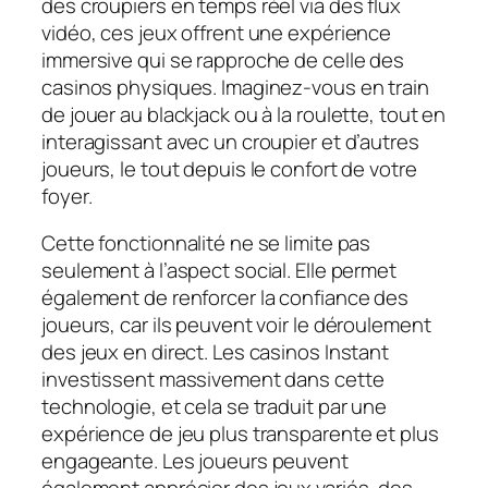
des croupiers en temps réel via des flux
vidéo, ces jeux offrent une expérience
immersive qui se rapproche de celle des
casinos physiques. Imaginez-vous en train
de jouer au blackjack ou à la roulette, tout en
interagissant avec un croupier et d’autres
joueurs, le tout depuis le confort de votre
foyer.
Cette fonctionnalité ne se limite pas
seulement à l’aspect social. Elle permet
également de renforcer la confiance des
joueurs, car ils peuvent voir le déroulement
des jeux en direct. Les casinos Instant
investissent massivement dans cette
technologie, et cela se traduit par une
expérience de jeu plus transparente et plus
engageante. Les joueurs peuvent