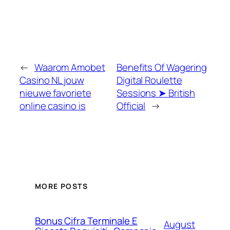
←
Waarom Amobet
Benefits Of Wagering
Casino NL jouw
Digital Roulette
nieuwe favoriete
Sessions ➤ British
online casino is
Official
→
MORE POSTS
Bonus Cifra Terminale E
August