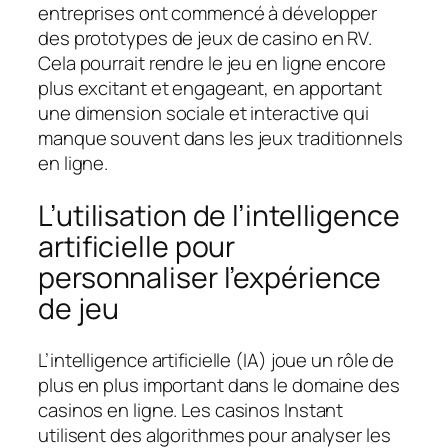
entreprises ont commencé à développer
des prototypes de jeux de casino en RV.
Cela pourrait rendre le jeu en ligne encore
plus excitant et engageant, en apportant
une dimension sociale et interactive qui
manque souvent dans les jeux traditionnels
en ligne.
L’utilisation de l’intelligence
artificielle pour
personnaliser l’expérience
de jeu
L’intelligence artificielle (IA) joue un rôle de
plus en plus important dans le domaine des
casinos en ligne. Les casinos Instant
utilisent des algorithmes pour analyser les