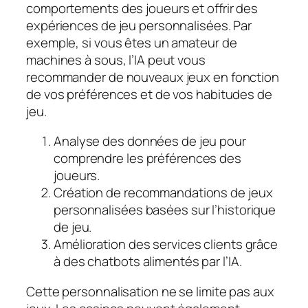
comportements des joueurs et offrir des
expériences de jeu personnalisées. Par
exemple, si vous êtes un amateur de
machines à sous, l’IA peut vous
recommander de nouveaux jeux en fonction
de vos préférences et de vos habitudes de
jeu.
Analyse des données de jeu pour
comprendre les préférences des
joueurs.
Création de recommandations de jeux
personnalisées basées sur l’historique
de jeu.
Amélioration des services clients grâce
à des chatbots alimentés par l’IA.
Cette personnalisation ne se limite pas aux