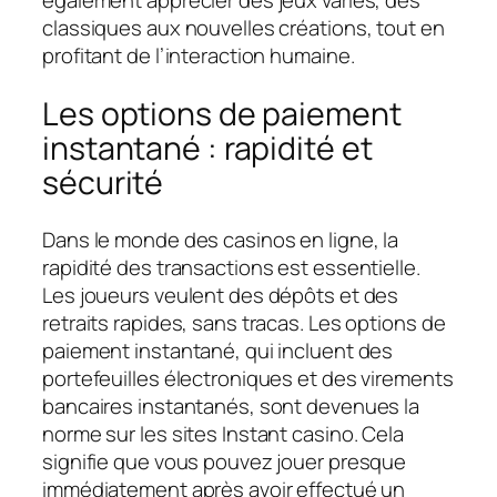
également apprécier des jeux variés, des
classiques aux nouvelles créations, tout en
profitant de l’interaction humaine.
Les options de paiement
instantané : rapidité et
sécurité
Dans le monde des casinos en ligne, la
rapidité des transactions est essentielle.
Les joueurs veulent des dépôts et des
retraits rapides, sans tracas. Les options de
paiement instantané, qui incluent des
portefeuilles électroniques et des virements
bancaires instantanés, sont devenues la
norme sur les sites Instant casino. Cela
signifie que vous pouvez jouer presque
immédiatement après avoir effectué un