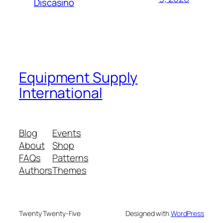
Discasino
Equipment Supply
International
Blog
Events
About
Shop
FAQs
Patterns
Authors
Themes
Twenty Twenty-Five
Designed with
WordPress