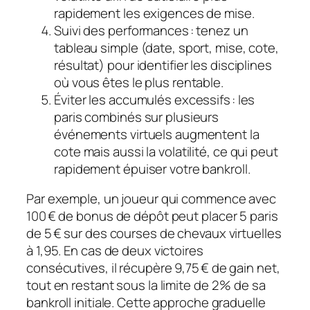
rapidement les exigences de mise.
Suivi des performances : tenez un
tableau simple (date, sport, mise, cote,
résultat) pour identifier les disciplines
où vous êtes le plus rentable.
Éviter les accumulés excessifs : les
paris combinés sur plusieurs
événements virtuels augmentent la
cote mais aussi la volatilité, ce qui peut
rapidement épuiser votre bankroll.
Par exemple, un joueur qui commence avec
100 € de bonus de dépôt peut placer 5 paris
de 5 € sur des courses de chevaux virtuelles
à 1,95. En cas de deux victoires
consécutives, il récupère 9,75 € de gain net,
tout en restant sous la limite de 2 % de sa
bankroll initiale. Cette approche graduelle