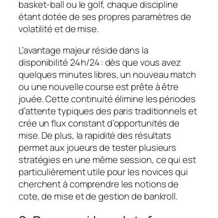
basket‑ball ou le golf, chaque discipline
étant dotée de ses propres paramètres de
volatilité et de mise.
L’avantage majeur réside dans la
disponibilité 24 h/24 : dès que vous avez
quelques minutes libres, un nouveau match
ou une nouvelle course est prête à être
jouée. Cette continuité élimine les périodes
d’attente typiques des paris traditionnels et
crée un flux constant d’opportunités de
mise. De plus, la rapidité des résultats
permet aux joueurs de tester plusieurs
stratégies en une même session, ce qui est
particulièrement utile pour les novices qui
cherchent à comprendre les notions de
cote, de mise et de gestion de bankroll.