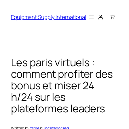
Skip
to
Equipment Supply International
content
Les paris virtuels :
comment profiter des
bonus et miser 24
h/24 sur les
plateformes leaders
Written by
itsme
in
Uncategorized