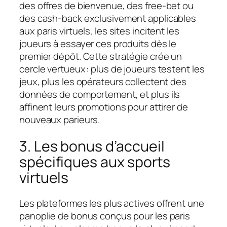
des offres de bienvenue, des free‑bet ou
des cash‑back exclusivement applicables
aux paris virtuels, les sites incitent les
joueurs à essayer ces produits dès le
premier dépôt. Cette stratégie crée un
cercle vertueux : plus de joueurs testent les
jeux, plus les opérateurs collectent des
données de comportement, et plus ils
affinent leurs promotions pour attirer de
nouveaux parieurs.
3. Les bonus d’accueil
spécifiques aux sports
virtuels
Les plateformes les plus actives offrent une
panoplie de bonus conçus pour les paris