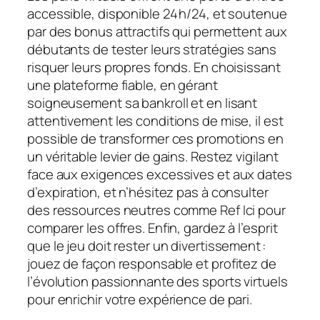
accessible, disponible 24 h/24, et soutenue
par des bonus attractifs qui permettent aux
débutants de tester leurs stratégies sans
risquer leurs propres fonds. En choisissant
une plateforme fiable, en gérant
soigneusement sa bankroll et en lisant
attentivement les conditions de mise, il est
possible de transformer ces promotions en
un véritable levier de gains. Restez vigilant
face aux exigences excessives et aux dates
d’expiration, et n’hésitez pas à consulter
des ressources neutres comme Ref Ici pour
comparer les offres. Enfin, gardez à l’esprit
que le jeu doit rester un divertissement :
jouez de façon responsable et profitez de
l’évolution passionnante des sports virtuels
pour enrichir votre expérience de pari.