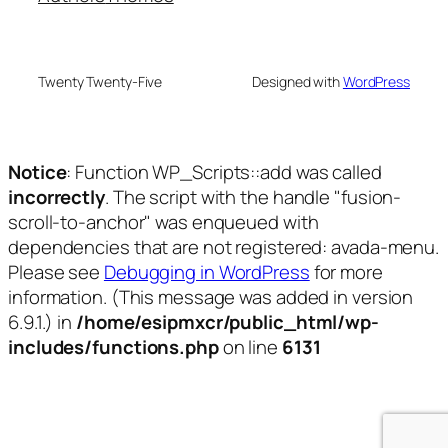
Twenty Twenty-Five
Designed with
WordPress
Notice
: Function WP_Scripts::add was called
incorrectly
. The script with the handle "fusion-
scroll-to-anchor" was enqueued with
dependencies that are not registered: avada-menu.
Please see
Debugging in WordPress
for more
information. (This message was added in version
6.9.1.) in
/home/esipmxcr/public_html/wp-
includes/functions.php
on line
6131