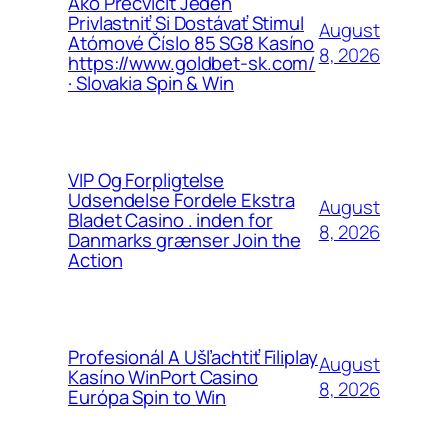
Ako Precvičiť Jeden
Privlastniť Si Dostávať Stimul
August
Atómové Číslo 85 SG8 Kasíno
8, 2026
https://www.goldbet-sk.com/
· Slovakia Spin & Win
VIP Og Forpligtelse
Udsendelse Fordele Ekstra
August
Bladet Casino . inden for
8, 2026
Danmarks grænser Join the
Action
Profesionál A Ušľachtiť Filiplay
August
Kasíno WinPort Casino
8, 2026
Európa Spin to Win