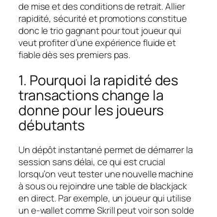
de mise et des conditions de retrait. Allier
rapidité, sécurité et promotions constitue
donc le trio gagnant pour tout joueur qui
veut profiter d’une expérience fluide et
fiable dès ses premiers pas.
1. Pourquoi la rapidité des
transactions change la
donne pour les joueurs
débutants
Un dépôt instantané permet de démarrer la
session sans délai, ce qui est crucial
lorsqu’on veut tester une nouvelle machine
à sous ou rejoindre une table de blackjack
en direct. Par exemple, un joueur qui utilise
un e‑wallet comme Skrill peut voir son solde