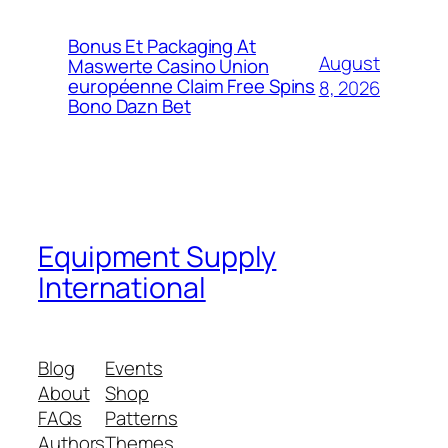
Bonus Et Packaging At
August
Maswerte Casino Union
européenne Claim Free Spins
8, 2026
Bono Dazn Bet
Equipment Supply
International
Blog
Events
About
Shop
FAQs
Patterns
Authors
Themes