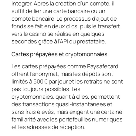
intégrer. Après la création d’un compte, il
suffit de lier une carte bancaire ou un
compte bancaire. Le processus d’ajout de
fonds se fait en deux clics, puis le transfert
vers le casino se réalise en quelques
secondes grâce à l’API du prestataire.
Cartes prépayées et cryptomonnaies
Les cartes prépayées comme Paysafecard
offrent l’anonymat, mais les dépôts sont
limités à 500 € par jour et les retraits ne sont
pas toujours possibles. Les
cryptomonnaies, quant à elles, permettent
des transactions quasi‑instantanées et
sans frais élevés, mais exigent une certaine
familiarité avec les portefeuilles numériques
et les adresses de réception.