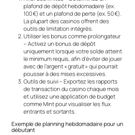
plafond de dépôt hebdomadaire (ex.
100 €) et un plafond de perte (ex. 50 €).
La plupart des casinos offrent des
outils de limitation intégrés.
Utiliser les bonus comme prolongateur
– Activez un bonus de dépôt
uniquement lorsque votre solde atteint
le minimum requis, afin d’éviter de jouer
avec de l’argent « gratuit » qui pourrait
pousser à des mises excessives.
Outils de suivi – Exportez les rapports
de transaction du casino chaque mois
et utilisez une application de budget
comme Mint pour visualiser les flux
entrants et sortants.
Exemple de planning hebdomadaire pour un
débutant