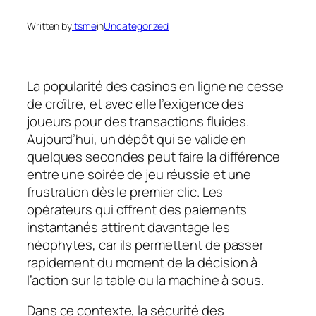
Written by
itsme
in
Uncategorized
La popularité des casinos en ligne ne cesse
de croître, et avec elle l’exigence des
joueurs pour des transactions fluides.
Aujourd’hui, un dépôt qui se valide en
quelques secondes peut faire la différence
entre une soirée de jeu réussie et une
frustration dès le premier clic. Les
opérateurs qui offrent des paiements
instantanés attirent davantage les
néophytes, car ils permettent de passer
rapidement du moment de la décision à
l’action sur la table ou la machine à sous.
Dans ce contexte, la sécurité des