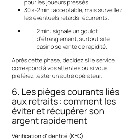
pour les joueurs pressés.
30 s‑2 min : acceptable, mais surveillez
les éventuels retards récurrents.
2 min : signale un goulot
d’étranglement, surtout si le
casino se vante de rapidité.
Après cette phase, décidez si le service
correspond à vos attentes ou si vous
préférez tester un autre opérateur.
6. Les pièges courants liés
aux retraits : comment les
éviter et récupérer son
argent rapidement
Vérification d’identité (KYC)