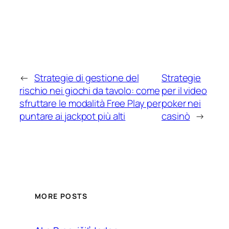
←
Strategie di gestione del
Strategie
rischio nei giochi da tavolo: come
per il video
sfruttare le modalità Free Play per
poker nei
puntare ai jackpot più alti
casinò
→
MORE POSTS